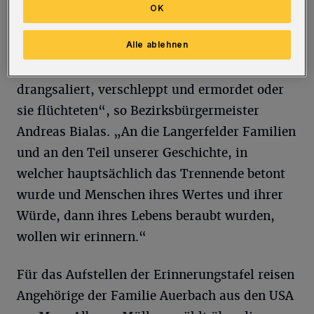
Langerfeld. Häuser, die den Ortskern prägen,
OK
weisen noch heute darauf hin. Unter den
Alle ablehnen
Nationalsozialisten wurden die jüdischen
Einwohner Langerfelds diskriminiert,
drangsaliert, verschleppt und ermordet oder
sie flüchteten“, so Bezirksbürgermeister
Andreas Bialas. „An die Langerfelder Familien
und an den Teil unserer Geschichte, in
welcher hauptsächlich das Trennende betont
wurde und Menschen ihres Wertes und ihrer
Würde, dann ihres Lebens beraubt wurden,
wollen wir erinnern.“
Für das Aufstellen der Erinnerungstafel reisen
Angehörige der Familie Auerbach aus den USA