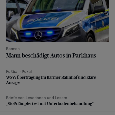
Barmen
Mann beschädigt Autos in Parkhaus
Fußball-Pokal
WSV: Übertragung im Barmer Bahnhof und klare Ansage
WSV: Übertragung im Barmer Bahnhof und klare
Ansage
Briefe von Leserinnen und Lesern
„Stoßdämpfertest mit Unterbodenbehandlung“
„Stoßdämpfertest mit Unterbodenbehandlung“