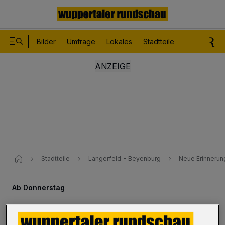
Bilder
Umfrage
Lokales
Stadtteile
Sport
Le
Stadtteile
Langerfeld - Beyenburg
Neue Erinnerun
Ab Donnerstag
Neue Erinnerungstafel am