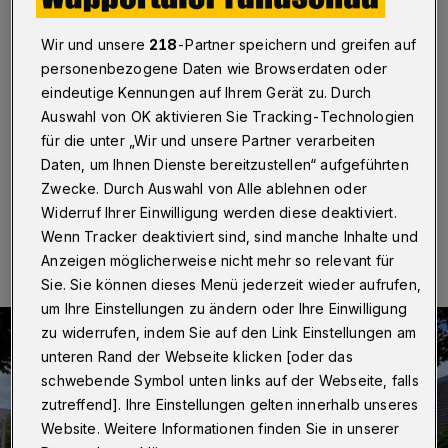
Langerfelder Markt
Wir und unsere
218
-Partner speichern und greifen auf
Wuppertal
·
Die Bezirksvertretung Langerfeld-
personenbezogene Daten wie Browserdaten oder
Beyenburg stellt am Donnerstag (31. Juli 2025) um
16:30 Uhr an der Kirchenseite des Langerfelder Markts
eindeutige Kennungen auf Ihrem Gerät zu. Durch
direkt neben der Bushaltestelle eine Tafel auf, die an die
Auswahl von OK aktivieren Sie Tracking-Technologien
jüdischen Familien in Langerfeld erinnert.
für die unter „Wir und unsere Partner verarbeiten
Daten, um Ihnen Dienste bereitzustellen“ aufgeführten
Zwecke. Durch Auswahl von Alle ablehnen oder
Widerruf Ihrer Einwilligung werden diese deaktiviert.
28.07.2025 , 08:30 Uhr
Eine Minute Lesezeit
Wenn Tracker deaktiviert sind, sind manche Inhalte und
Anzeigen möglicherweise nicht mehr so relevant für
Sie. Sie können dieses Menü jederzeit wieder aufrufen,
um Ihre Einstellungen zu ändern oder Ihre Einwilligung
zu widerrufen, indem Sie auf den Link Einstellungen am
unteren Rand der Webseite klicken [oder das
schwebende Symbol unten links auf der Webseite, falls
zutreffend]. Ihre Einstellungen gelten innerhalb unseres
Website. Weitere Informationen finden Sie in unserer