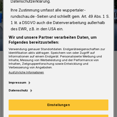
Datenschutzerklärung.
Ihre Zustimmung umfasst alle wuppertaler-
rundschau.de-Seiten und schließt gem. Art. 49 Abs. 1 S.
1 lit. a DSGVO auch die Datenverarbeitung außerhalb
des EWR, z.B. in den USA ein.
Wir und unsere Partner verarbeiten Daten, um
Folgendes bereitzustellen:
Verwendung genauer Standortdaten. Endgeräteeigenschaften zur
Identifikation aktiv abfragen. Speichern von oder Zugriff auf
Der Langerfelder Markt.
Informationen auf einem Endgerät. Personalisierte Werbung und
Inhalte, Messung von Werbeleistung und der Performance von
Foto: Wuppertaler Rundschau
Inhalten, Zielgruppenforschung sowie Entwicklung und
Verbesserung von Angeboten.
Ausführliche Informationen
Impressum
Datenschutz
„Es waren unsere Nachbarn. Jüdinnen und
Juden gehörten bis zum Beginn des 20.
Einstellungen
Jahrhunderts selbstverständlich zu