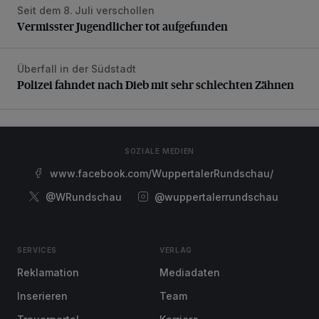
Seit dem 8. Juli verschollen
Vermisster Jugendlicher tot aufgefunden
Vermisster Jugendlicher tot aufgefunden
Überfall in der Südstadt
Polizei fahndet nach Dieb mit sehr schlechten Zähnen
Polizei fahndet nach Dieb mit sehr schlechten Zähnen
SOZIALE MEDIEN
www.facebook.com/WuppertalerRundschau/
@WRundschau
@wuppertalerrundschau
SERVICES
VERLAG
Reklamation
Mediadaten
Inserieren
Team