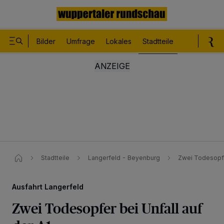
Bilder
Umfrage
Lokales
Stadtteile
Sport
Le
Stadtteile
Langerfeld - Beyenburg
Zwei Todesopfer
Ausfahrt Langerfeld
Zwei Todesopfer bei Unfall auf