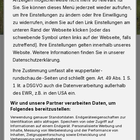
Sie. Sie können dieses Menü jederzeit wieder aufrufen,
um Ihre Einstellungen zu ändern oder Ihre Einwilligung
zu widerrufen, indem Sie auf den Link Einstellungen am
unteren Rand der Webseite klicken [oder das
schwebende Symbol unten links auf der Webseite, falls
Die Crew des Hubschreubers konnte nichts mehr tun.
zutreffend]. Ihre Einstellungen gelten innerhalb unseres
Foto: Christoph Petersen
Website. Weitere Informationen finden Sie in unserer
Datenschutzerklärung.
Ihre Zustimmung umfasst alle wuppertaler-
rundschau.de-Seiten und schließt gem. Art. 49 Abs. 1 S.
N
1 lit. a DSGVO auch die Datenverarbeitung außerhalb
ach Angaben der zuständigen
des EWR, z.B. in den USA ein.
Autobahnpolizei Düsseldorf war ein
Wir und unsere Partner verarbeiten Daten, um
Pkw um 12:51 Uhr auf Höhe der
Folgendes bereitzustellen:
Anschlussstelle Langerfeld auf der rechten
Verwendung genauer Standortdaten. Endgeräteeigenschaften zur
Identifikation aktiv abfragen. Speichern von oder Zugriff auf
Spur mit einem Lastwagen
Informationen auf einem Endgerät. Personalisierte Werbung und
Inhalte, Messung von Werbeleistung und der Performance von
zusammengestoßen. Der Fahrer der Autos mit
Inhalten, Zielgruppenforschung sowie Entwicklung und
Verbesserung von Angeboten.