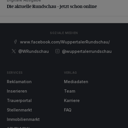
Die aktuelle Rundschau – jetzt schon online
Die aktuelle Rundschau – jetzt schon online
SOZIALE MEDIEN
www.facebook.com/WuppertalerRundschau/
@WRundschau
@wuppertalerrundschau
SERVICES
VERLAG
Reklamation
Mediadaten
Inserieren
Team
Trauerportal
Karriere
Stellenmarkt
FAQ
Immobilienmarkt