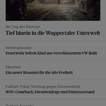
Am Tag des Geotops
Tief hinein in die Wuppertaler Unterwelt
Heckinghausen
Feuerwehr befreit Kind aus verschlossenem VW Bulli
Feuerwehr befreit Kind aus verschlossenem VW Bulli
Elberfeld
Ein neuer Brunnen für die Alte Freiheit
Ein neuer Brunnen für die Alte Freiheit
Fußball-Pokal: Sonntag gegen Schonnebeck
WSV: Comeback, Favoritenfrage und Fitnesszustand
WSV: Comeback, Favoritenfrage und Fitnesszustand
Digitale Ausgabe