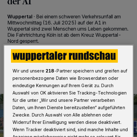
der A1
Wuppertal
·
Bei einem schweren Verkehrsunfall am
Mittwochmittag (16. Juli 2025) auf der A1 in
Wuppertal sind zwei Menschen ums Leben gekommen.
Die Fahrtrichtung Köln ist ab dem Kreuz Wuppertal-
Nord gesperrt.
16.07.2025 , 14:55 Uhr
Eine Minute Lesezeit
Wir und unsere
218
-Partner speichern und greifen auf
personenbezogene Daten wie Browserdaten oder
eindeutige Kennungen auf Ihrem Gerät zu. Durch
Auswahl von OK aktivieren Sie Tracking-Technologien
für die unter „Wir und unsere Partner verarbeiten
Daten, um Ihnen Dienste bereitzustellen“ aufgeführten
Zwecke. Durch Auswahl von Alle ablehnen oder
Widerruf Ihrer Einwilligung werden diese deaktiviert.
Wenn Tracker deaktiviert sind, sind manche Inhalte und
Anzeigen möglicherweise nicht mehr so relevant für