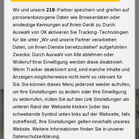
verletzt
Wir und unsere
218
-Partner speichern und greifen auf
Wuppertal
·
Am Mittwoch (27. Mai 2020( verletzte ein
personenbezogene Daten wie Browserdaten oder
Dieb in einem Kiosk auf der Straße Schwarzbach in
eindeutige Kennungen auf Ihrem Gerät zu. Durch
Oberbarmen den Betreiber. Die Polizei ist auf der Suche
Auswahl von OK aktivieren Sie Tracking-Technologien
nach dem Täter.
für die unter „Wir und unsere Partner verarbeiten
Daten, um Ihnen Dienste bereitzustellen“ aufgeführten
Zwecke. Durch Auswahl von Alle ablehnen oder
28.05.2020 , 11:30 Uhr
Eine Minute Lesezeit
Widerruf Ihrer Einwilligung werden diese deaktiviert.
Wenn Tracker deaktiviert sind, sind manche Inhalte und
Anzeigen möglicherweise nicht mehr so relevant für
Sie. Sie können dieses Menü jederzeit wieder aufrufen,
um Ihre Einstellungen zu ändern oder Ihre Einwilligung
zu widerrufen, indem Sie auf den Link Einstellungen am
unteren Rand der Webseite klicken [oder das
schwebende Symbol unten links auf der Webseite, falls
zutreffend]. Ihre Einstellungen gelten innerhalb unseres
Website. Weitere Informationen finden Sie in unserer
Datenschutzerklärung.