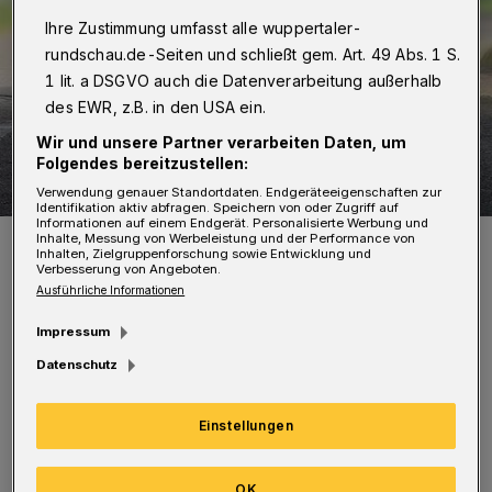
Ihre Zustimmung umfasst alle wuppertaler-
rundschau.de-Seiten und schließt gem. Art. 49 Abs. 1 S.
1 lit. a DSGVO auch die Datenverarbeitung außerhalb
des EWR, z.B. in den USA ein.
Wir und unsere Partner verarbeiten Daten, um
Folgendes bereitzustellen:
Verwendung genauer Standortdaten. Endgeräteeigenschaften zur
Identifikation aktiv abfragen. Speichern von oder Zugriff auf
Informationen auf einem Endgerät. Personalisierte Werbung und
Symbolfoto.
Inhalte, Messung von Werbeleistung und der Performance von
Inhalten, Zielgruppenforschung sowie Entwicklung und
Foto: Polizei / Jochen Tack
Verbesserung von Angeboten.
Ausführliche Informationen
Impressum
Datenschutz
Gegen 12.40 Uhr kam es auf der Straße
Einstellungen
Schwarzbach in Oberbarmen zu einem
Diebstahl, in dessen Folge der Betreiber eines
OK