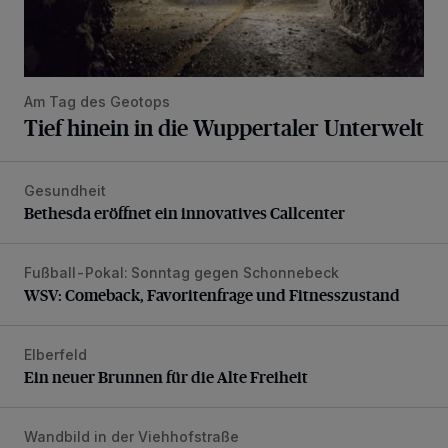
Am Tag des Geotops
Tief hinein in die Wuppertaler Unterwelt
Gesundheit
Bethesda eröffnet ein innovatives Callcenter
Bethesda eröffnet ein innovatives Callcenter
Fußball-Pokal: Sonntag gegen Schonnebeck
WSV: Comeback, Favoritenfrage und Fitnesszustand
WSV: Comeback, Favoritenfrage und Fitnesszustand
Elberfeld
Ein neuer Brunnen für die Alte Freiheit
Ein neuer Brunnen für die Alte Freiheit
Wandbild in der Viehhofstraße
Der neue Türsteher der Südstadt braucht Unterstützung