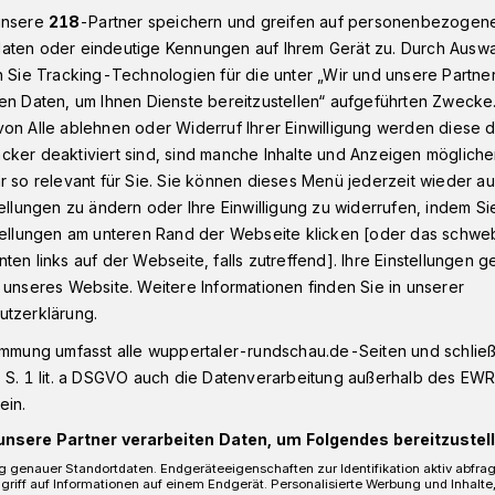
unsere
218
-Partner speichern und greifen auf personenbezogen
aten oder eindeutige Kennungen auf Ihrem Gerät zu. Durch Ausw
n Sie Tracking-Technologien für die unter „Wir und unsere Partne
n - Oberbarmen
Unfall in Wuppertal - offenbar Gas und Brems
en Daten, um Ihnen Dienste bereitzustellen“ aufgeführten Zwecke
on Alle ablehnen oder Widerruf Ihrer Einwilligung werden diese de
cker deaktiviert sind, sind manche Inhalte und Anzeigen möglich
r so relevant für Sie. Sie können dieses Menü jederzeit wieder au
tellungen zu ändern oder Ihre Einwilligung zu widerrufen, indem Si
s und Bremse
stellungen am unteren Rand der Webseite klicken [oder das schw
ten links auf der Webseite, falls zutreffend]. Ihre Einstellungen g
 unseres Website. Weitere Informationen finden Sie in unserer
utzerklärung.
immung umfasst alle wuppertaler-rundschau.de-Seiten und schließt
am Samstag (23. Mai 2020) gegen 11.20
 S. 1 lit. a DSGVO auch die Datenverarbeitung außerhalb des EWR, 
traße einen Unfall verursacht. Als die 80-
ein.
sten mit ihrem Skoda von der rechten auf
unsere Partner verarbeiten Daten, um Folgendes bereitzustell
lte, übersah sie nach Polizeiangaben den
 genauer Standortdaten. Endgeräteeigenschaften zur Identifikation aktiv abfra
griff auf Informationen auf einem Endgerät. Personalisierte Werbung und Inhalt