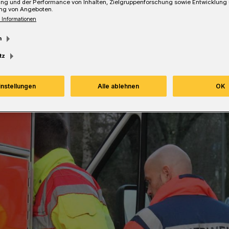
ung und der Performance von Inhalten, Zielgruppenforschung sowie Entwicklung
ng von Angeboten.
 Informationen
m
Lesezeit
tz
instellungen
Alle ablehnen
OK