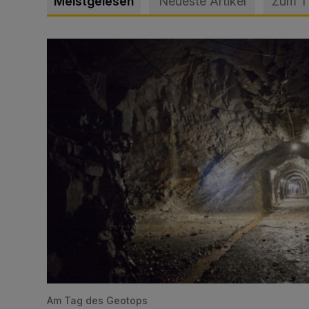
Meistgelesen
Neueste Artikel
Zum 
Tief hinein in die Wuppertaler Unterwelt
Am Tag des Geotops