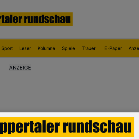
Sport
Leser
Kolumne
Spiele
Trauer
E-Paper
Anze