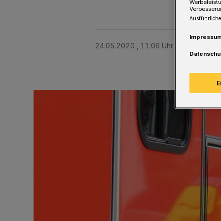
Werbeleist
Verbesseru
Ausführliche
Impressu
24.05.2020 , 11:06 Uhr
Eine Minute 
Datenschu
E