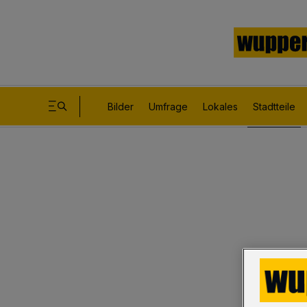
Bilder
Umfrage
Lokales
Stadtteile