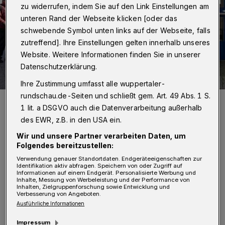
zu widerrufen, indem Sie auf den Link Einstellungen am
unteren Rand der Webseite klicken [oder das
schwebende Symbol unten links auf der Webseite, falls
zutreffend]. Ihre Einstellungen gelten innerhalb unseres
Website. Weitere Informationen finden Sie in unserer
Datenschutzerklärung.
Ihre Zustimmung umfasst alle wuppertaler-
rundschau.de-Seiten und schließt gem. Art. 49 Abs. 1 S.
An der Färberei wurde während der Corona-bedingten Schließung
trotzdem für bedürftige gekocht. Die warmen Mahlzeiten wurden
1 lit. a DSGVO auch die Datenverarbeitung außerhalb
natürlich mit Sicherheitsabstand und ohne direkten Kontakt
des EWR, z.B. in den USA ein.
ausgegeben.
Foto: Max Höllwarth
Wir und unsere Partner verarbeiten Daten, um
Folgendes bereitzustellen:
Verwendung genauer Standortdaten. Endgeräteeigenschaften zur
Identifikation aktiv abfragen. Speichern von oder Zugriff auf
Informationen auf einem Endgerät. Personalisierte Werbung und
Inhalte, Messung von Werbeleistung und der Performance von
Inhalten, Zielgruppenforschung sowie Entwicklung und
D
Verbesserung von Angeboten.
er Corona-Shutdown betraf
Ausführliche Informationen
selbstverständlich
auch das
Impressum