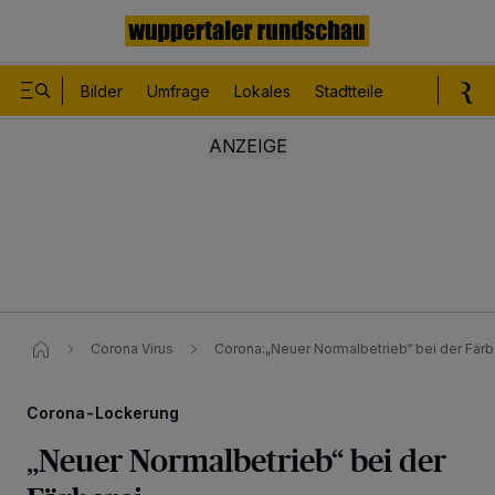
Bilder
Umfrage
Lokales
Stadtteile
Sport
Le
Corona Virus
Corona:„Neuer Normalbetrieb“ bei der Fär
Corona-Lockerung
„Neuer Normalbetrieb“ bei der