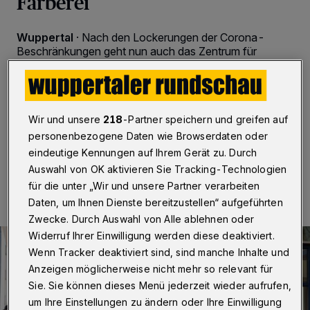
Färberei
Wuppertal
·
Nach den Lockerungen der Corona-
Beschränkungen geht nun auch das Zentrum für
Integration und Inklusion „Die Färberei“ am Peter-
Hansen-Platz in Wuppertal-Oberbarmen wieder an
den Start. Allerdings nicht wie gewohnt. Corona-
bedingt gibt es einen „neuen Normalbetrieb“.
Wir und unsere
218
-Partner speichern und greifen auf
personenbezogene Daten wie Browserdaten oder
eindeutige Kennungen auf Ihrem Gerät zu. Durch
26.05.2020 , 11:45 Uhr
2 Minuten Lesezeit
Auswahl von OK aktivieren Sie Tracking-Technologien
für die unter „Wir und unsere Partner verarbeiten
Daten, um Ihnen Dienste bereitzustellen“ aufgeführten
Zwecke. Durch Auswahl von Alle ablehnen oder
Widerruf Ihrer Einwilligung werden diese deaktiviert.
Wenn Tracker deaktiviert sind, sind manche Inhalte und
Anzeigen möglicherweise nicht mehr so relevant für
Sie. Sie können dieses Menü jederzeit wieder aufrufen,
um Ihre Einstellungen zu ändern oder Ihre Einwilligung