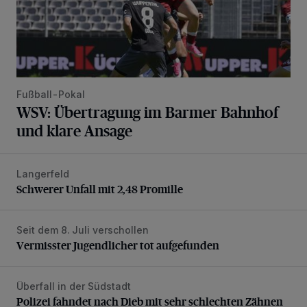
Fußball-Pokal
WSV: Übertragung im Barmer Bahnhof
und klare Ansage
Langerfeld
Schwerer Unfall mit 2,48 Promille
Schwerer Unfall mit 2,48 Promille
Seit dem 8. Juli verschollen
Vermisster Jugendlicher tot aufgefunden
Vermisster Jugendlicher tot aufgefunden
Überfall in der Südstadt
Polizei fahndet nach Dieb mit sehr schlechten Zähnen
Polizei fahndet nach Dieb mit sehr schlechten Zähnen