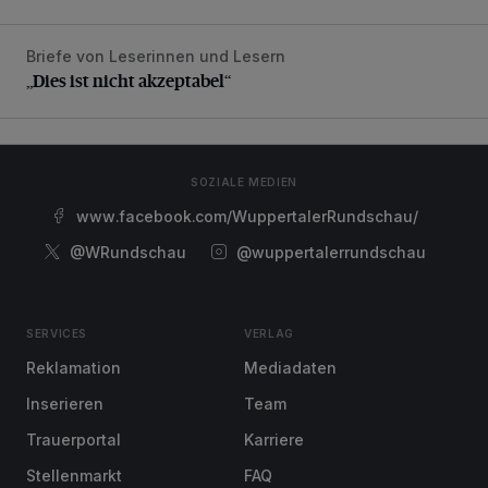
Briefe von Leserinnen und Lesern
„Dies ist nicht akzeptabel“
„Dies ist nicht akzeptabel“
SOZIALE MEDIEN
www.facebook.com/WuppertalerRundschau/
@WRundschau
@wuppertalerrundschau
SERVICES
VERLAG
Reklamation
Mediadaten
Inserieren
Team
Trauerportal
Karriere
Stellenmarkt
FAQ