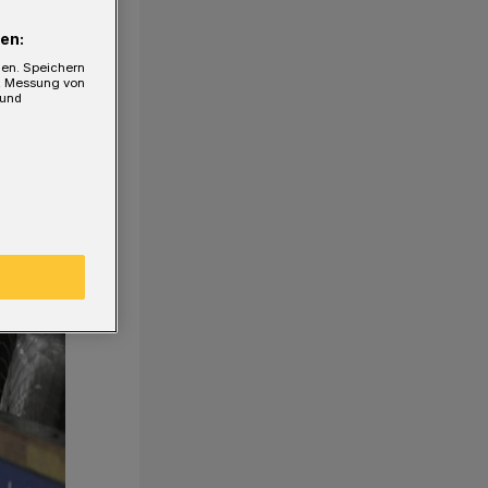
en:
gen. Speichern
e, Messung von
 und