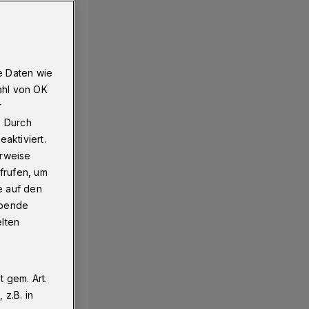
e Daten wie
ahl von OK
r
. Durch
aktiviert.
erweise
frufen, um
e auf den
ebende
elten
 gem. Art.
z.B. in