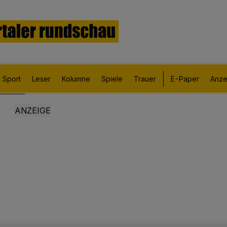
Sport
Leser
Kolumne
Spiele
Trauer
E-Paper
Anze