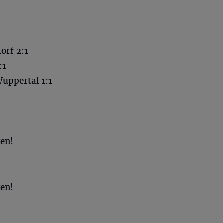
orf 2:1
:1
uppertal 1:1
ken!
ken!