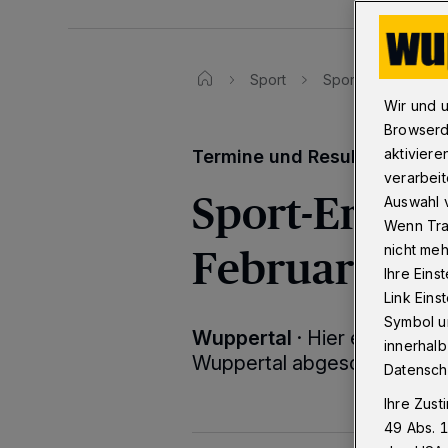
Sport
Sport-Ergebnisse
Wir und 
Browserd
aktiviere
Termine und Resultate
verarbeit
Sport-Ergebni
Auswahl v
Wenn Tra
Februar 202
nicht meh
Ihre Eins
Link Ein
Symbol un
Wuppertal
·
Hier erfahren S
innerhalb
Wuppertal abgeschnitten h
Datensch
Ihre Zust
49 Abs. 1