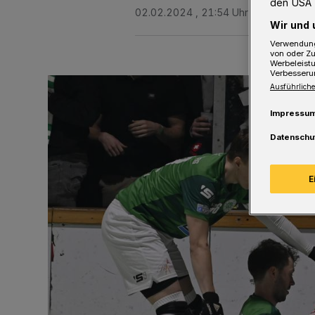
den USA 
02.02.2024 , 21:54 Uhr
Eine Minute 
Wir und 
Verwendung
von oder Zu
Werbeleist
Verbesseru
Ausführliche
Impressu
Datenschu
E