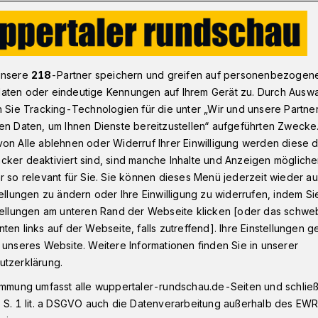
Wuppertaler Sport-Ergebnisse vom 2. bis 4. Februar 2024​
unsere
218
-Partner speichern und greifen auf personenbezogen
aten oder eindeutige Kennungen auf Ihrem Gerät zu. Durch Ausw
n Sie Tracking-Technologien für die unter „Wir und unsere Partne
en Daten, um Ihnen Dienste bereitzustellen“ aufgeführten Zwecke
sse vom 2. bis 4.
on Alle ablehnen oder Widerruf Ihrer Einwilligung werden diese de
cker deaktiviert sind, sind manche Inhalte und Anzeigen möglich
4
r so relevant für Sie. Sie können dieses Menü jederzeit wieder au
tellungen zu ändern oder Ihre Einwilligung zu widerrufen, indem Si
stellungen am unteren Rand der Webseite klicken [oder das schw
ten links auf der Webseite, falls zutreffend]. Ihre Einstellungen g
ie aktuell, wie die Sportclubs aus
 unseres Website. Weitere Informationen finden Sie in unserer
aben.
utzerklärung.
immung umfasst alle wuppertaler-rundschau.de-Seiten und schließt
 S. 1 lit. a DSGVO auch die Datenverarbeitung außerhalb des EWR, 