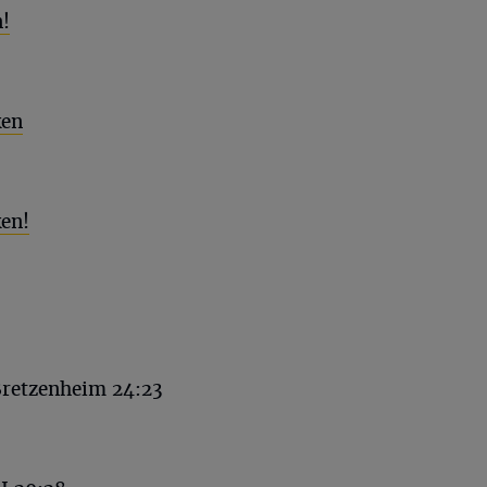
n!
ken
ken!
retzenheim 24:23