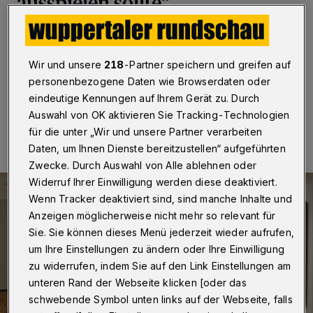
ausspielen sollte“
Betr.: Pallas Athene vor dem WDG, Leserbrief von H.-
J. Hiby
Wir und unsere
218
-Partner speichern und greifen auf
personenbezogene Daten wie Browserdaten oder
eindeutige Kennungen auf Ihrem Gerät zu. Durch
29.01.2024 , 14:00 Uhr
Eine Minute Lesezeit
Auswahl von OK aktivieren Sie Tracking-Technologien
für die unter „Wir und unsere Partner verarbeiten
Daten, um Ihnen Dienste bereitzustellen“ aufgeführten
Zwecke. Durch Auswahl von Alle ablehnen oder
Widerruf Ihrer Einwilligung werden diese deaktiviert.
Wenn Tracker deaktiviert sind, sind manche Inhalte und
Anzeigen möglicherweise nicht mehr so relevant für
Sie. Sie können dieses Menü jederzeit wieder aufrufen,
um Ihre Einstellungen zu ändern oder Ihre Einwilligung
zu widerrufen, indem Sie auf den Link Einstellungen am
unteren Rand der Webseite klicken [oder das
schwebende Symbol unten links auf der Webseite, falls