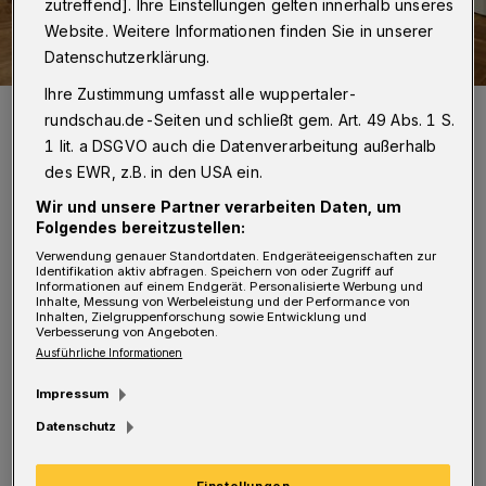
zutreffend]. Ihre Einstellungen gelten innerhalb unseres
Website. Weitere Informationen finden Sie in unserer
Datenschutzerklärung.
Ihre Zustimmung umfasst alle wuppertaler-
Die Pallas Athene im Deutschen Historischen Museum (DHM) in der
rundschau.de-Seiten und schließt gem. Art. 49 Abs. 1 S.
Ausstellung „Die Liste der ‚Gottbegnadeten‘. Künstler des
Nationalsozialismus in der Bundesrepublik"
1 lit. a DSGVO auch die Datenverarbeitung außerhalb
Foto: DHM, Iyes Sucksdorff
des EWR, z.B. in den USA ein.
Wir und unsere Partner verarbeiten Daten, um
Folgendes bereitzustellen:
Verwendung genauer Standortdaten. Endgeräteeigenschaften zur
Identifikation aktiv abfragen. Speichern von oder Zugriff auf
H.
Informationen auf einem Endgerät. Personalisierte Werbung und
-J. Hiby schlägt vor, von den
Inhalte, Messung von Werbeleistung und der Performance von
Inhalten, Zielgruppenforschung sowie Entwicklung und
Verbesserung von Angeboten.
vorgesehenen 250.000 Euro für eine
Ausführliche Informationen
künstlerische Umwidmung der Pallas Athene
Impressum
des Nazi-Bildhauers Arno Breker Mittel
Datenschutz
abzuziehen und unter anderem für die Tafel
Wuppertal vorzusehen. Als Vorstandsmitglied