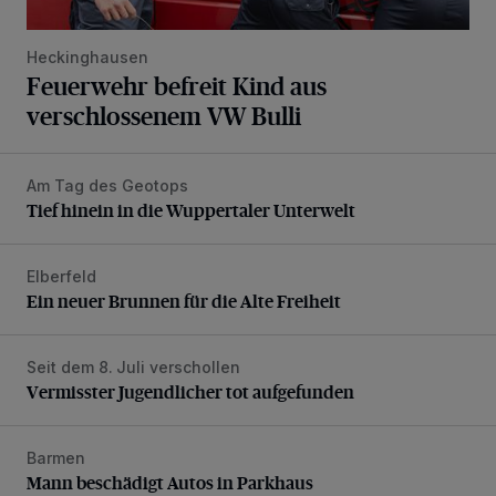
Heckinghausen
Feuerwehr befreit Kind aus
verschlossenem VW Bulli
Am Tag des Geotops
Tief hinein in die Wuppertaler Unterwelt
Tief hinein in die Wuppertaler Unterwelt
Elberfeld
Ein neuer Brunnen für die Alte Freiheit
Ein neuer Brunnen für die Alte Freiheit
Seit dem 8. Juli verschollen
Vermisster Jugendlicher tot aufgefunden
Vermisster Jugendlicher tot aufgefunden
Barmen
Mann beschädigt Autos in Parkhaus
Mann beschädigt Autos in Parkhaus