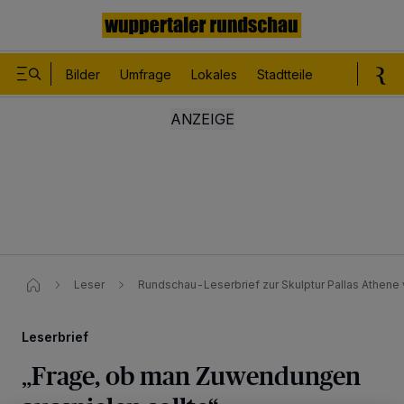
Bilder
Umfrage
Lokales
Stadtteile
Sport
Le
Leser
Rundschau-Leserbrief zur Skulptur Pallas Athen
Leserbrief
„Frage, ob man Zuwendungen