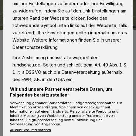
um Ihre Einstellungen zu ändern oder Ihre Einwilligung
zu widerrufen, indem Sie auf den Link Einstellungen am
unteren Rand der Webseite klicken [oder das
schwebende Symbol unten links auf der Webseite, falls
zutreffend]. Ihre Einstellungen gelten innerhalb unseres
Der CSC muss in Viersen antreten.
Website. Weitere Informationen finden Sie in unserer
Foto: Dirk Freund
Datenschutzerklärung.
Ihre Zustimmung umfasst alle wuppertaler-
rundschau.de-Seiten und schließt gem. Art. 49 Abs. 1 S.
1 lit. a DSGVO auch die Datenverarbeitung außerhalb
B
des EWR, z.B. in den USA ein.
asketball:
Wir und unsere Partner verarbeiten Daten, um
Folgendes bereitzustellen:
Bundesliga, A-Junioren:
Verwendung genauer Standortdaten. Endgeräteeigenschaften zur
Rostock Seawolves - Young Lions Wuppertal
Identifikation aktiv abfragen. Speichern von oder Zugriff auf
Informationen auf einem Endgerät. Personalisierte Werbung und
55:87
Inhalte, Messung von Werbeleistung und der Performance von
Inhalten, Zielgruppenforschung sowie Entwicklung und
Verbesserung von Angeboten.
Ausführliche Informationen
Fußball: