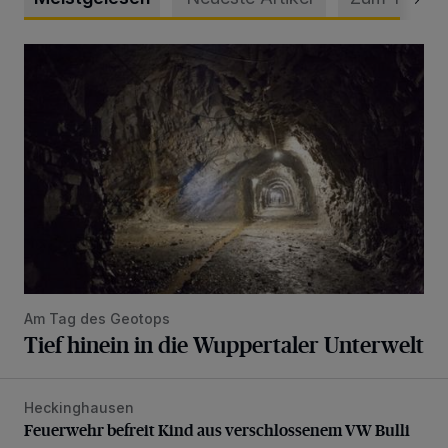
Tief hinein in die Wuppertaler Unterwelt
Am Tag des Geotops
Tief hinein in die Wuppertaler Unterwelt
Heckinghausen
Feuerwehr befreit Kind aus verschlossenem VW Bulli
Feuerwehr befreit Kind aus verschlossenem VW Bulli