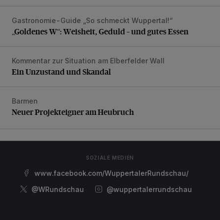
Gastronomie-Guide „So schmeckt Wuppertal!“
„Goldenes W“: Weisheit, Geduld – und gutes Essen
„Goldenes W“: Weisheit, Geduld – und gutes Essen
Kommentar zur Situation am Elberfelder Wall
Ein Unzustand und Skandal
Ein Unzustand und Skandal
Barmen
Neuer Projekteigner am Heubruch
Neuer Projekteigner am Heubruch
SOZIALE MEDIEN
www.facebook.com/WuppertalerRundschau/
@WRundschau
@wuppertalerrundschau