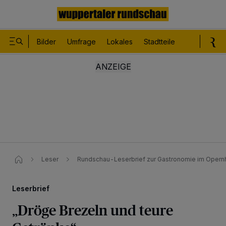
Bilder
Umfrage
Lokales
Stadtteile
Sport
Le
Leser
Rundschau-Leserbrief zur Gastronomie im Opern
Leserbrief
„Dröge Brezeln und teure