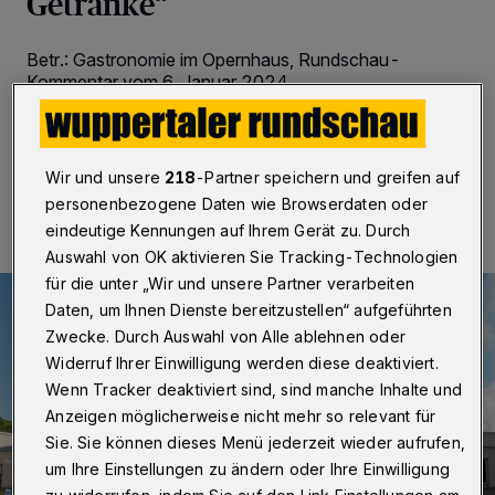
Getränke“
Betr.: Gastronomie im Opernhaus, Rundschau-
Kommentar vom 6. Januar 2024
08.01.2024 , 09:00 Uhr
Eine Minute Lesezeit
Wir und unsere
218
-Partner speichern und greifen auf
personenbezogene Daten wie Browserdaten oder
eindeutige Kennungen auf Ihrem Gerät zu. Durch
Auswahl von OK aktivieren Sie Tracking-Technologien
für die unter „Wir und unsere Partner verarbeiten
Daten, um Ihnen Dienste bereitzustellen“ aufgeführten
Zwecke. Durch Auswahl von Alle ablehnen oder
Widerruf Ihrer Einwilligung werden diese deaktiviert.
Wenn Tracker deaktiviert sind, sind manche Inhalte und
Anzeigen möglicherweise nicht mehr so relevant für
Sie. Sie können dieses Menü jederzeit wieder aufrufen,
um Ihre Einstellungen zu ändern oder Ihre Einwilligung