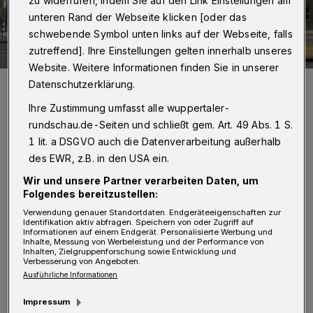
zu widerrufen, indem Sie auf den Link Einstellungen am
unteren Rand der Webseite klicken [oder das
schwebende Symbol unten links auf der Webseite, falls
zutreffend]. Ihre Einstellungen gelten innerhalb unseres
Website. Weitere Informationen finden Sie in unserer
Das Wuppertaler Opernhaus.
Datenschutzerklärung.
Foto: Wuppertaler Bühnen
Ihre Zustimmung umfasst alle wuppertaler-
rundschau.de-Seiten und schließt gem. Art. 49 Abs. 1 S.
1 lit. a DSGVO auch die Datenverarbeitung außerhalb
des EWR, z.B. in den USA ein.
V
Wir und unsere Partner verarbeiten Daten, um
ielen Dank für den Kommentar „Gebt
Folgendes bereitzustellen:
uns mehr als Brezeln“: Kulturelles
Verwendung genauer Standortdaten. Endgeräteeigenschaften zur
Identifikation aktiv abfragen. Speichern von oder Zugriff auf
Erlebnis – hui, Gastronomie – kaum mehr als
Informationen auf einem Endgerät. Personalisierte Werbung und
Inhalte, Messung von Werbeleistung und der Performance von
pfui, so lautet leider auch unser Fazit zum
Inhalten, Zielgruppenforschung sowie Entwicklung und
Verbesserung von Angeboten.
gastronomischen Angebot in der Oper
Ausführliche Informationen
Wuppertal.
Impressum