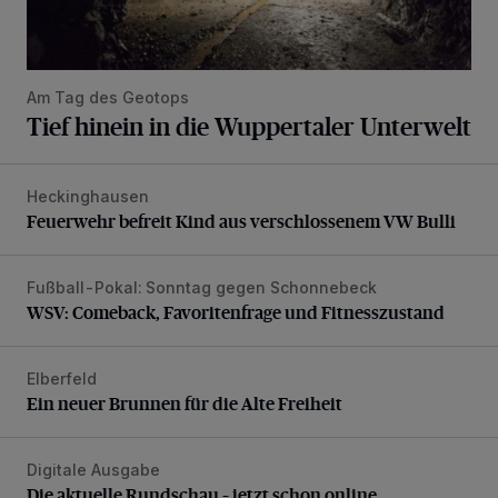
Am Tag des Geotops
Tief hinein in die Wuppertaler Unterwelt
Heckinghausen
Feuerwehr befreit Kind aus verschlossenem VW Bulli
Feuerwehr befreit Kind aus verschlossenem VW Bulli
Fußball-Pokal: Sonntag gegen Schonnebeck
WSV: Comeback, Favoritenfrage und Fitnesszustand
WSV: Comeback, Favoritenfrage und Fitnesszustand
Elberfeld
Ein neuer Brunnen für die Alte Freiheit
Ein neuer Brunnen für die Alte Freiheit
Digitale Ausgabe
Die aktuelle Rundschau – jetzt schon online
Die aktuelle Rundschau – jetzt schon online