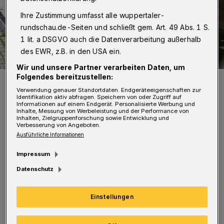
Ihre Zustimmung umfasst alle wuppertaler-
rundschau.de-Seiten und schließt gem. Art. 49 Abs. 1 S.
1 lit. a DSGVO auch die Datenverarbeitung außerhalb
des EWR, z.B. in den USA ein.
Wir und unsere Partner verarbeiten Daten, um
Folgendes bereitzustellen:
Die Szenerie am späten Abend.
Foto: Christoph Petersen
Verwendung genauer Standortdaten. Endgeräteeigenschaften zur
Identifikation aktiv abfragen. Speichern von oder Zugriff auf
Informationen auf einem Endgerät. Personalisierte Werbung und
Inhalte, Messung von Werbeleistung und der Performance von
Inhalten, Zielgruppenforschung sowie Entwicklung und
Verbesserung von Angeboten.
Ausführliche Informationen
Der Mann wollte auf Höhe Höfen die Fahrbahn
Impressum
an einer zu diesem Zeitpunkt ausgeschalteten
Datenschutz
Ampel überqueren. Das bemerkte eine 31 Jahre
Einstellungen
alte Wuppertalerin in ihrem Mercedes zu spät.
Der Fußgänger wurde auf die Motorhaube