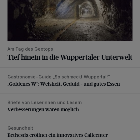
Am Tag des Geotops
Tief hinein in die Wuppertaler Unterwelt
Gastronomie-Guide „So schmeckt Wuppertal!“
„Goldenes W“: Weisheit, Geduld – und gutes Essen
„Goldenes W“: Weisheit, Geduld – und gutes Essen
Briefe von Leserinnen und Lesern
Verbesserungen wären möglich
Verbesserungen wären möglich
Gesundheit
Bethesda eröffnet ein innovatives Callcenter
Bethesda eröffnet ein innovatives Callcenter