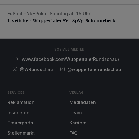
Fußball-NR-Pokal: Sonntag ab 15 Uhr
Liveticker: Wuppertaler SV – SpVg. Schonnebeck
Liveticker: Wuppertaler SV – SpVg. Schonnebeck
SOZIALE MEDIEN
www.facebook.com/WuppertalerRundschau/
@WRundschau
@wuppertalerrundschau
SERVICES
VERLAG
Reklamation
Mediadaten
Inserieren
Team
Trauerportal
Karriere
Stellenmarkt
FAQ