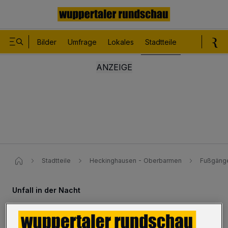
Bilder
Umfrage
Lokales
Stadtteile
Sport
Le
Stadtteile
Heckinghausen - Oberbarmen
Fußgänge
Unfall in der Nacht
Fußgänger an Übergang von