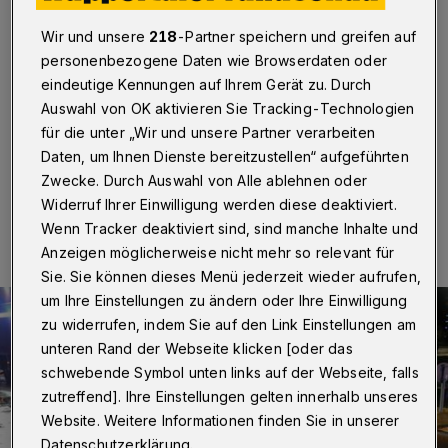
Wagen erfasst
Wir und unsere
218
-Partner speichern und greifen auf
Wuppertal
·
Ein 59 Jahre alter Fußgänger ist am
personenbezogene Daten wie Browserdaten oder
Freitagabend (1. Oktober 2021) gegen 22:30 Uhr auf
eindeutige Kennungen auf Ihrem Gerät zu. Durch
der Dahler Straße von einem Wagen erfasst worden. Er
Auswahl von OK aktivieren Sie Tracking-Technologien
musste in eine Klinik.
für die unter „Wir und unsere Partner verarbeiten
Daten, um Ihnen Dienste bereitzustellen“ aufgeführten
Zwecke. Durch Auswahl von Alle ablehnen oder
02.10.2021 , 13:30 Uhr
Eine Minute Lesezeit
Widerruf Ihrer Einwilligung werden diese deaktiviert.
Wenn Tracker deaktiviert sind, sind manche Inhalte und
Anzeigen möglicherweise nicht mehr so relevant für
Sie. Sie können dieses Menü jederzeit wieder aufrufen,
um Ihre Einstellungen zu ändern oder Ihre Einwilligung
zu widerrufen, indem Sie auf den Link Einstellungen am
unteren Rand der Webseite klicken [oder das
schwebende Symbol unten links auf der Webseite, falls
zutreffend]. Ihre Einstellungen gelten innerhalb unseres
Website. Weitere Informationen finden Sie in unserer
Datenschutzerklärung.