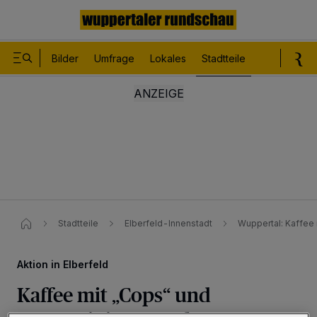
Bilder
Umfrage
Lokales
Stadtteile
Sport
Le
Stadtteile
Elberfeld-Innenstadt
Wuppertal: Kaffee 
Aktion in Elberfeld
Kaffee mit „Cops“ und