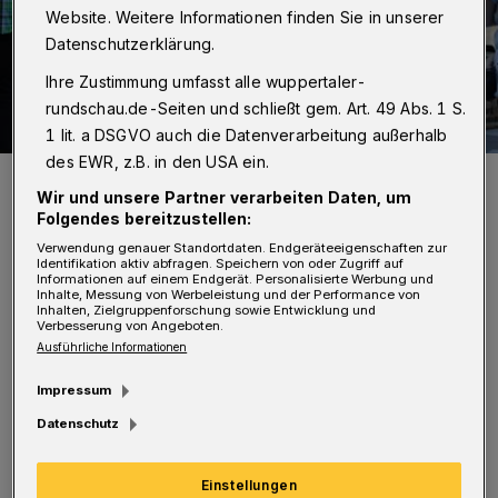
Website. Weitere Informationen finden Sie in unserer
Datenschutzerklärung.
Ihre Zustimmung umfasst alle wuppertaler-
rundschau.de-Seiten und schließt gem. Art. 49 Abs. 1 S.
1 lit. a DSGVO auch die Datenverarbeitung außerhalb
des EWR, z.B. in den USA ein.
Zeit für ein Gespräch ...
Wir und unsere Partner verarbeiten Daten, um
Foto: Christoph Petersen
Folgendes bereitzustellen:
Verwendung genauer Standortdaten. Endgeräteeigenschaften zur
Identifikation aktiv abfragen. Speichern von oder Zugriff auf
Informationen auf einem Endgerät. Personalisierte Werbung und
Inhalte, Messung von Werbeleistung und der Performance von
Inhalten, Zielgruppenforschung sowie Entwicklung und
Verbesserung von Angeboten.
Dort stand fünf Stunden lang ein historisches
Ausführliche Informationen
Kaffeemobil, das als Anlaufstelle für alle
Impressum
dienen sollte, die ein Anliegen oder Fragen an
Datenschutz
die Polizei hatten oder die einfach mal mit den
Beamtinnen und Beamten ins Gespräch
Einstellungen