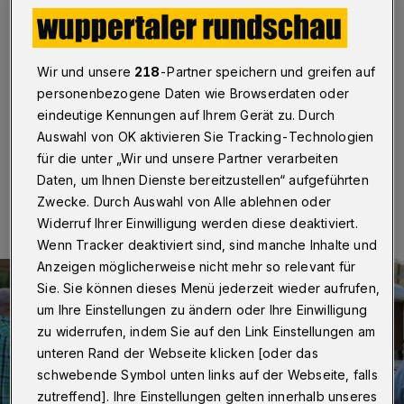
Innenminister Reul
Wuppertal
·
Die Kreispolizeibehörde Wuppertal hatte
die Bürgerinnen und Bürger zu einer besonderen Aktion
Wir und unsere
218
-Partner speichern und greifen auf
auf dem Von-der-Heydt-Platz in Elberfeld eingeladen.
personenbezogene Daten wie Browserdaten oder
Mit dabei war Innenminister Herbert Reul.
eindeutige Kennungen auf Ihrem Gerät zu. Durch
Auswahl von OK aktivieren Sie Tracking-Technologien
für die unter „Wir und unsere Partner verarbeiten
12.09.2023 , 08:30 Uhr
Eine Minute Lesezeit
Daten, um Ihnen Dienste bereitzustellen“ aufgeführten
Zwecke. Durch Auswahl von Alle ablehnen oder
Widerruf Ihrer Einwilligung werden diese deaktiviert.
Wenn Tracker deaktiviert sind, sind manche Inhalte und
Anzeigen möglicherweise nicht mehr so relevant für
Sie. Sie können dieses Menü jederzeit wieder aufrufen,
um Ihre Einstellungen zu ändern oder Ihre Einwilligung
zu widerrufen, indem Sie auf den Link Einstellungen am
unteren Rand der Webseite klicken [oder das
schwebende Symbol unten links auf der Webseite, falls
zutreffend]. Ihre Einstellungen gelten innerhalb unseres