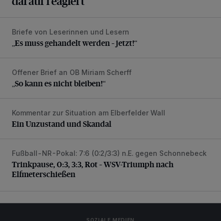
darauf reagiert“
Briefe von Leserinnen und Lesern
„Es muss gehandelt werden – jetzt!“
„Es muss gehandelt werden – jetzt!“
Offener Brief an OB Miriam Scherff
„So kann es nicht bleiben!“
„So kann es nicht bleiben!“
Kommentar zur Situation am Elberfelder Wall
Ein Unzustand und Skandal
Ein Unzustand und Skandal
Fußball-NR-Pokal: 7:6 (0:2/3:3) n.E. gegen Schonnebeck
Trinkpause, 0:3, 3:3, Rot – WSV-Triumph nach Elfmetersc
Trinkpause, 0:3, 3:3, Rot – WSV-Triumph nach
Elfmeterschießen
SOZIALE MEDIEN