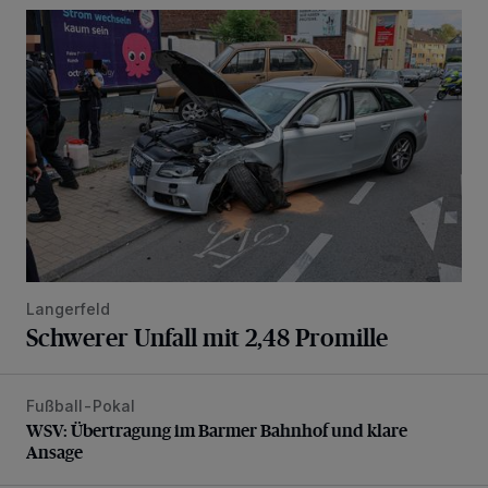
Schwerer Unfall mit 2,48 Promille
Langerfeld
Schwerer Unfall mit 2,48 Promille
Fußball-Pokal
WSV: Übertragung im Barmer Bahnhof und klare Ansage
WSV: Übertragung im Barmer Bahnhof und klare
Ansage