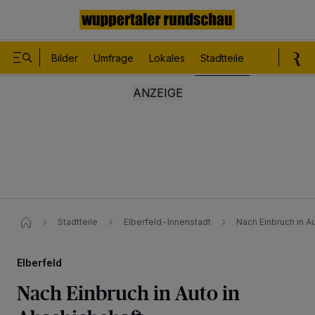
Bilder
Umfrage
Lokales
Stadtteile
Sport
Le
Stadtteile
Elberfeld-Innenstadt
Nach Einbruch in A
Elberfeld
Nach Einbruch in Auto in