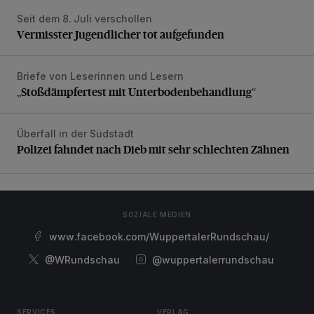
Seit dem 8. Juli verschollen
Vermisster Jugendlicher tot aufgefunden
Vermisster Jugendlicher tot aufgefunden
Briefe von Leserinnen und Lesern
„Stoßdämpfertest mit Unterbodenbehandlung“
„Stoßdämpfertest mit Unterbodenbehandlung“
Überfall in der Südstadt
Polizei fahndet nach Dieb mit sehr schlechten Zähnen
Polizei fahndet nach Dieb mit sehr schlechten Zähnen
SOZIALE MEDIEN
www.facebook.com/WuppertalerRundschau/
@WRundschau
@wuppertalerrundschau
SERVICES
VERLAG