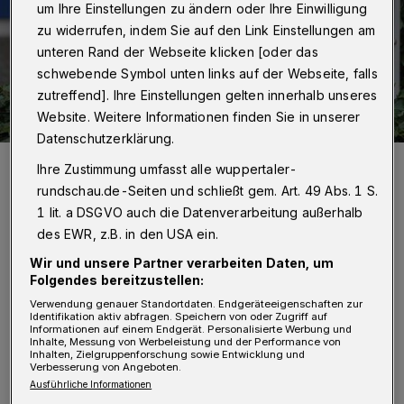
um Ihre Einstellungen zu ändern oder Ihre Einwilligung
zu widerrufen, indem Sie auf den Link Einstellungen am
unteren Rand der Webseite klicken [oder das
schwebende Symbol unten links auf der Webseite, falls
zutreffend]. Ihre Einstellungen gelten innerhalb unseres
Website. Weitere Informationen finden Sie in unserer
Datenschutzerklärung.
Symbolbild.
Ihre Zustimmung umfasst alle wuppertaler-
Foto: Christoph Petersen
rundschau.de-Seiten und schließt gem. Art. 49 Abs. 1 S.
1 lit. a DSGVO auch die Datenverarbeitung außerhalb
des EWR, z.B. in den USA ein.
Wir und unsere Partner verarbeiten Daten, um
Folgendes bereitzustellen:
O
rt des Geschehens war der Parkplatz an
Verwendung genauer Standortdaten. Endgeräteeigenschaften zur
Identifikation aktiv abfragen. Speichern von oder Zugriff auf
der Kasinostraße. Dort hatte nach
Informationen auf einem Endgerät. Personalisierte Werbung und
Inhalte, Messung von Werbeleistung und der Performance von
Angaben aus dem Polizeipräsidium eine 74
Inhalten, Zielgruppenforschung sowie Entwicklung und
Verbesserung von Angeboten.
Jahre alte Frau zuvor beobachtet, dass eine
Ausführliche Informationen