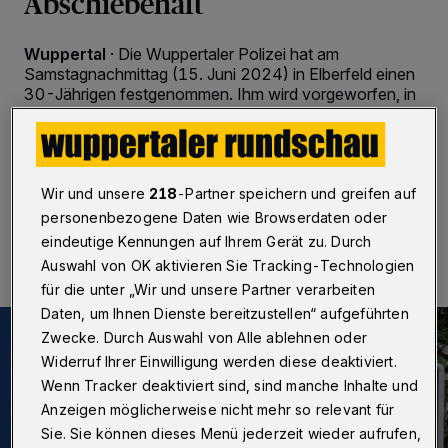
Abschiebehaft
Wuppertal
·
Die Wuppertaler Polizei hat am
Samstagnachmittag (15. Juni 2024) in Elberfeld einen
30-Jährigen festgenommen. Ihm wird vorgeworfen, in
ein Auto eingebrochen zu sein. Dem Mann droht die
Abschiebung.
Wir und unsere
218
-Partner speichern und greifen auf
personenbezogene Daten wie Browserdaten oder
17.06.2024 , 13:05 Uhr
Eine Minute Lesezeit
eindeutige Kennungen auf Ihrem Gerät zu. Durch
Auswahl von OK aktivieren Sie Tracking-Technologien
für die unter „Wir und unsere Partner verarbeiten
Daten, um Ihnen Dienste bereitzustellen“ aufgeführten
Zwecke. Durch Auswahl von Alle ablehnen oder
Widerruf Ihrer Einwilligung werden diese deaktiviert.
Wenn Tracker deaktiviert sind, sind manche Inhalte und
Anzeigen möglicherweise nicht mehr so relevant für
Sie. Sie können dieses Menü jederzeit wieder aufrufen,