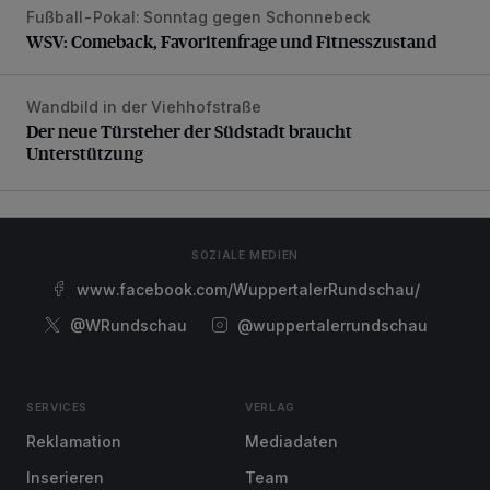
Fußball-Pokal: Sonntag gegen Schonnebeck
WSV: Comeback, Favoritenfrage und Fitnesszustand
WSV: Comeback, Favoritenfrage und Fitnesszustand
Wandbild in der Viehhofstraße
Der neue Türsteher der Südstadt braucht Unterstützung
Der neue Türsteher der Südstadt braucht
Unterstützung
SOZIALE MEDIEN
www.facebook.com/WuppertalerRundschau/
@WRundschau
@wuppertalerrundschau
SERVICES
VERLAG
Reklamation
Mediadaten
Inserieren
Team