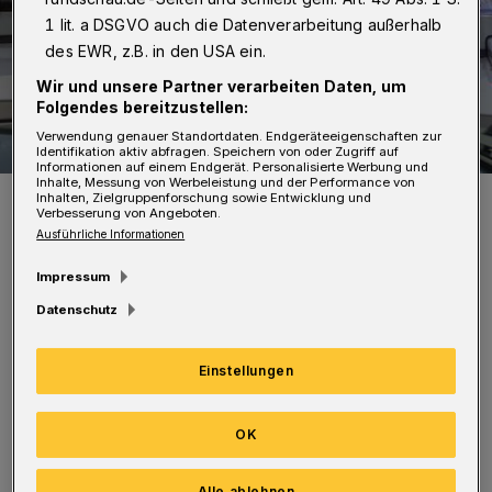
1 lit. a DSGVO auch die Datenverarbeitung außerhalb
des EWR, z.B. in den USA ein.
Wir und unsere Partner verarbeiten Daten, um
Folgendes bereitzustellen:
Verwendung genauer Standortdaten. Endgeräteeigenschaften zur
Identifikation aktiv abfragen. Speichern von oder Zugriff auf
Informationen auf einem Endgerät. Personalisierte Werbung und
Inhalte, Messung von Werbeleistung und der Performance von
Symbolbild.
Inhalten, Zielgruppenforschung sowie Entwicklung und
Verbesserung von Angeboten.
Foto: Christoph Petersen
Ausführliche Informationen
Impressum
Datenschutz
Der 39-Jährige ging auf dem Fußweg in
Einstellungen
Richtung Hofkamp, als der Kleinwagen vom
dortigen Taxistand anfuhr, den Fußgänger
OK
touchierte und dadurch leicht verletzte. Der
Alle ablehnen