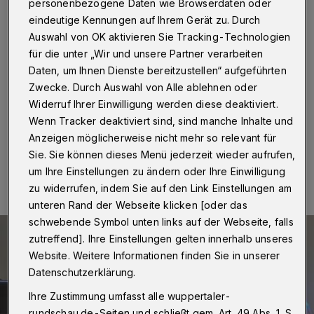
VW-Kleinwagen
personenbezogene Daten wie Browserdaten oder
eindeutige Kennungen auf Ihrem Gerät zu. Durch
Wuppertal
·
Ein Fußgänger ist am Mittwoch (7.
Auswahl von OK aktivieren Sie Tracking-Technologien
Dezember 2022) gegen 20:45 Uhr auf der Gathe auf
für die unter „Wir und unsere Partner verarbeiten
Höhe der Bushaltestelle Karlsplatz von einem
Daten, um Ihnen Dienste bereitzustellen“ aufgeführten
schwarzen Kleinwagen der Marke VW angefahren
Zwecke. Durch Auswahl von Alle ablehnen oder
worden.
Widerruf Ihrer Einwilligung werden diese deaktiviert.
Wenn Tracker deaktiviert sind, sind manche Inhalte und
Anzeigen möglicherweise nicht mehr so relevant für
08.12.2022 , 16:00 Uhr
Eine Minute Lesezeit
Sie. Sie können dieses Menü jederzeit wieder aufrufen,
um Ihre Einstellungen zu ändern oder Ihre Einwilligung
zu widerrufen, indem Sie auf den Link Einstellungen am
unteren Rand der Webseite klicken [oder das
schwebende Symbol unten links auf der Webseite, falls
zutreffend]. Ihre Einstellungen gelten innerhalb unseres
Website. Weitere Informationen finden Sie in unserer
Datenschutzerklärung.
Ihre Zustimmung umfasst alle wuppertaler-
rundschau.de-Seiten und schließt gem. Art. 49 Abs. 1 S.