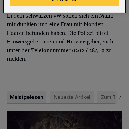
Autofahrer entfernte sich von der Unfallstelle.
In dem schwarzen VW sollen sich ein Mann
mit dunklen und eine Frau mit blonden
Haaren befunden haben. Die Polizei bittet
Hinweisgeberinnen und Hinweisgeber, sich
unter der Telefonnummer 0202 / 284-0 zu
melden.
Meistgelesen
Neueste Artikel
Zum Thema
Tief hinein in die Wuppertaler Unterwelt