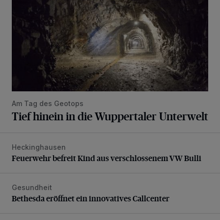
Am Tag des Geotops
Tief hinein in die Wuppertaler Unterwelt
Heckinghausen
Feuerwehr befreit Kind aus verschlossenem VW Bulli
Feuerwehr befreit Kind aus verschlossenem VW Bulli
Gesundheit
Bethesda eröffnet ein innovatives Callcenter
Bethesda eröffnet ein innovatives Callcenter