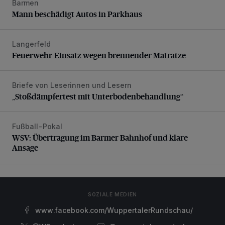
Barmen
Mann beschädigt Autos in Parkhaus
Mann beschädigt Autos in Parkhaus
Langerfeld
Feuerwehr-Einsatz wegen brennender Matratze
Feuerwehr-Einsatz wegen brennender Matratze
Briefe von Leserinnen und Lesern
„Stoßdämpfertest mit Unterbodenbehandlung“
„Stoßdämpfertest mit Unterbodenbehandlung“
Fußball-Pokal
WSV: Übertragung im Barmer Bahnhof und klare Ansage
WSV: Übertragung im Barmer Bahnhof und klare
Ansage
SOZIALE MEDIEN
www.facebook.com/WuppertalerRundschau/