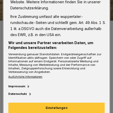
Website. Weitere Informationen finden Sie in unserer
Datenschutzerklärung.
Ihre Zustimmung umfasst alle wuppertaler-
rundschau.de-Seiten und schließt gem. Art. 49 Abs. 1 S.
Susanne Schönrock übergab den Scheck an Jochen Mührs.
1 lit. a DSGVO auch die Datenverarbeitung außerhalb
Foto: VRVC
des EWR, z.B. in den USA ein.
Wir und unsere Partner verarbeiten Daten, um
Folgendes bereitzustellen:
Verwendung genauer Standortdaten. Endgeräteeigenschaften zur
Identifikation aktiv abfragen. Speichern von oder Zugriff auf
U
Informationen auf einem Endgerät. Personalisierte Werbung und
mringt von den drei Vereinspferden und
Inhalte, Messung von Werbeleistung und der Performance von
Inhalten, Zielgruppenforschung sowie Entwicklung und
im Beisein von zahlreichen „Voltis“,
Verbesserung von Angeboten.
Ausführliche Informationen
übergab Susanne Schönrock die
Spendenzusage an Jochen Mührs, der sie
Impressum
stellvertretend für den gesamten Verein gerne
Datenschutz
entgegennahm: „Wir sind überaus froh über
Einstellungen
die großzügige Spende der Sparkasse und