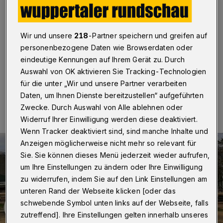
Wildschweinen
Wuppertal
·
Der Voltigier- und Reitverein Cronenberg
Wir und unsere
218
-Partner speichern und greifen auf
hat von der Stadtsparkasse Wuppertal eine Spende in
Höhe von 1.000 Euro erhalten.
personenbezogene Daten wie Browserdaten oder
eindeutige Kennungen auf Ihrem Gerät zu. Durch
Auswahl von OK aktivieren Sie Tracking-Technologien
für die unter „Wir und unsere Partner verarbeiten
15.09.2021 , 11:00 Uhr
Eine Minute Lesezeit
Daten, um Ihnen Dienste bereitzustellen“ aufgeführten
Zwecke. Durch Auswahl von Alle ablehnen oder
Widerruf Ihrer Einwilligung werden diese deaktiviert.
Wenn Tracker deaktiviert sind, sind manche Inhalte und
Anzeigen möglicherweise nicht mehr so relevant für
Sie. Sie können dieses Menü jederzeit wieder aufrufen,
um Ihre Einstellungen zu ändern oder Ihre Einwilligung
zu widerrufen, indem Sie auf den Link Einstellungen am
unteren Rand der Webseite klicken [oder das
schwebende Symbol unten links auf der Webseite, falls
zutreffend]. Ihre Einstellungen gelten innerhalb unseres