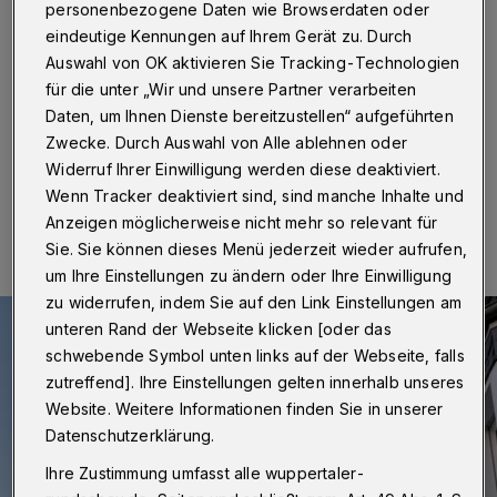
Cronenberg
personenbezogene Daten wie Browserdaten oder
eindeutige Kennungen auf Ihrem Gerät zu. Durch
Wuppertal
·
Die Wuppertaler Stadtwerke (WSW)
Auswahl von OK aktivieren Sie Tracking-Technologien
arbeiten ab Montag (2. August 2021) in der Borner
für die unter „Wir und unsere Partner verarbeiten
Straße 6 an der Hausanschlussleitung für Abwasser.
Daten, um Ihnen Dienste bereitzustellen“ aufgeführten
Zwecke. Durch Auswahl von Alle ablehnen oder
Widerruf Ihrer Einwilligung werden diese deaktiviert.
Wenn Tracker deaktiviert sind, sind manche Inhalte und
27.07.2021 , 10:39 Uhr
Eine Minute Lesezeit
Anzeigen möglicherweise nicht mehr so relevant für
Sie. Sie können dieses Menü jederzeit wieder aufrufen,
um Ihre Einstellungen zu ändern oder Ihre Einwilligung
zu widerrufen, indem Sie auf den Link Einstellungen am
unteren Rand der Webseite klicken [oder das
schwebende Symbol unten links auf der Webseite, falls
zutreffend]. Ihre Einstellungen gelten innerhalb unseres
Website. Weitere Informationen finden Sie in unserer
Datenschutzerklärung.
Ihre Zustimmung umfasst alle wuppertaler-