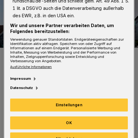
rundschau.de-Seiten und schließt gem. Art. 49 Abs. 1 S.
1 lit. a DSGVO auch die Datenverarbeitung außerhalb
des EWR, z.B. in den USA ein.
Wir und unsere Partner verarbeiten Daten, um
Folgendes bereitzustellen:
Verwendung genauer Standortdaten. Endgeräteeigenschaften zur
Identifikation aktiv abfragen. Speichern von oder Zugriff auf
Informationen auf einem Endgerät. Personalisierte Werbung und
Inhalte, Messung von Werbeleistung und der Performance von
Symbolbild.
Inhalten, Zielgruppenforschung sowie Entwicklung und
Foto: Wuppertaler Rundschau/jak
Verbesserung von Angeboten.
Ausführliche Informationen
Impressum
Datenschutz
Während der dreiwöchigen Bauzeit ist sie von
Einstellungen
der Solinger Straße aus weiterhin als
Einbahnstraße bis zur Baustelle befahrbar.
OK
Von der Herichhauser Straße aus wird die
Borner Straße als Einbahnstraße aufgehoben