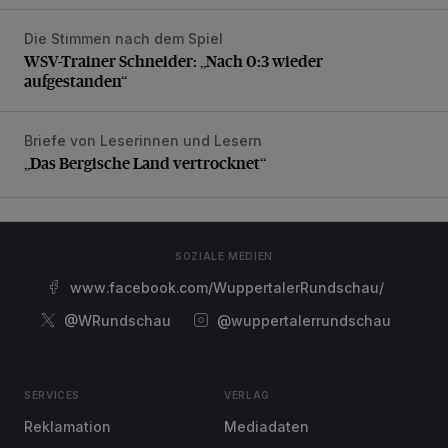
Die Stimmen nach dem Spiel
WSV-Trainer Schneider: „Nach 0:3 wieder aufgestanden“
WSV-Trainer Schneider: „Nach 0:3 wieder
aufgestanden“
Briefe von Leserinnen und Lesern
„Das Bergische Land vertrocknet“
„Das Bergische Land vertrocknet“
SOZIALE MEDIEN
www.facebook.com/WuppertalerRundschau/
@WRundschau
@wuppertalerrundschau
SERVICES
VERLAG
Reklamation
Mediadaten