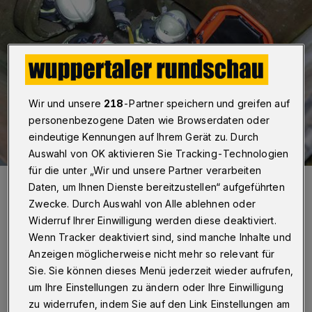
Wir und unsere
218
-Partner speichern und greifen auf
personenbezogene Daten wie Browserdaten oder
eindeutige Kennungen auf Ihrem Gerät zu. Durch
Auswahl von OK aktivieren Sie Tracking-Technologien
für die unter „Wir und unsere Partner verarbeiten
Aus einem Schacht musste eine Person gerettet werden - zur
Daten, um Ihnen Dienste bereitzustellen“ aufgeführten
Übung.
Zwecke. Durch Auswahl von Alle ablehnen oder
Foto: Christoph Petersen
Widerruf Ihrer Einwilligung werden diese deaktiviert.
Wenn Tracker deaktiviert sind, sind manche Inhalte und
Anzeigen möglicherweise nicht mehr so relevant für
Sie. Sie können dieses Menü jederzeit wieder aufrufen,
um Ihre Einstellungen zu ändern oder Ihre Einwilligung
Von Christoph Petersen
zu widerrufen, indem Sie auf den Link Einstellungen am