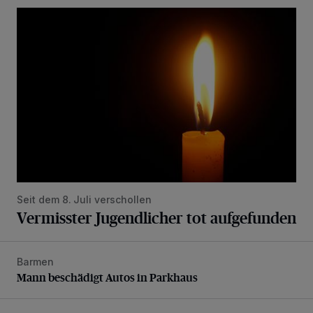
Vermisster Jugendlicher tot aufgefunden
Seit dem 8. Juli verschollen
Vermisster Jugendlicher tot aufgefunden
Barmen
Mann beschädigt Autos in Parkhaus
Mann beschädigt Autos in Parkhaus