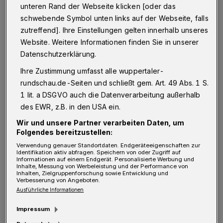
unteren Rand der Webseite klicken [oder das
E
s ist dunkel, als die Einsatzkräfte des
schwebende Symbol unten links auf der Webseite, falls
Löschzuges Hahnerberg am Abend in der
zutreffend]. Ihre Einstellungen gelten innerhalb unseres
Website. Weitere Informationen finden Sie in unserer
Otto-Hahn-Straße eintreffen. Über dem THW-
Datenschutzerklärung.
Gelände ist eine starke Rauchentwicklung
Ihre Zustimmung umfasst alle wuppertaler-
erkennbar. Auf der Anfahrt kommen die ersten
rundschau.de-Seiten und schließt gem. Art. 49 Abs. 1 S.
Informationen. Ein Pkw soll brennen nach
1 lit. a DSGVO auch die Datenverarbeitung außerhalb
einem Unfall. Als das
des EWR, z.B. in den USA ein.
Hilfeleistungslöschfahrzeug da ist, findet sich
Wir und unsere Partner verarbeiten Daten, um
Folgendes bereitzustellen:
ein vermeintlich brennender Wagen vor, in
Verwendung genauer Standortdaten. Endgeräteeigenschaften zur
dem sich noch zwei Personen befinden sollen.
Identifikation aktiv abfragen. Speichern von oder Zugriff auf
Informationen auf einem Endgerät. Personalisierte Werbung und
Hinter der starken Rauchentwicklung ist ein
Inhalte, Messung von Werbeleistung und der Performance von
Inhalten, Zielgruppenforschung sowie Entwicklung und
Auto mit einem Zug zusammengestoßen. Der
Verbesserung von Angeboten.
Ausführliche Informationen
Lokführer hat sich in Panik auf das Dach des
Zuges gerettet und dabei am Fuß verletzt.
Impressum