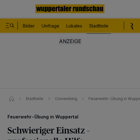
Bilder
Umfrage
Lokales
Stadtteile
Sport
Le
Stadtteile
Cronenberg
Feuerwehr-Übung in Wupperta
Feuerwehr-Übung in Wuppertal
Schwieriger Einsatz –