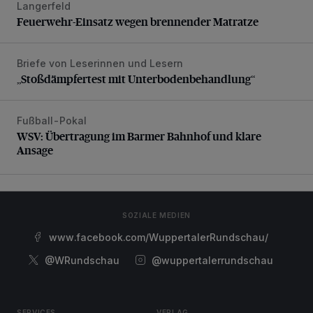
Langerfeld
Feuerwehr-Einsatz wegen brennender Matratze
Feuerwehr-Einsatz wegen brennender Matratze
Briefe von Leserinnen und Lesern
„Stoßdämpfertest mit Unterbodenbehandlung“
„Stoßdämpfertest mit Unterbodenbehandlung“
Fußball-Pokal
WSV: Übertragung im Barmer Bahnhof und klare Ansage
WSV: Übertragung im Barmer Bahnhof und klare
Ansage
SOZIALE MEDIEN
www.facebook.com/WuppertalerRundschau/
@WRundschau
@wuppertalerrundschau
SERVICES
VERLAG