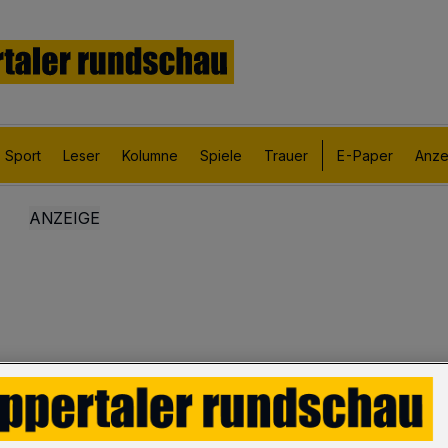
Sport
Leser
Kolumne
Spiele
Trauer
E-Paper
Anze