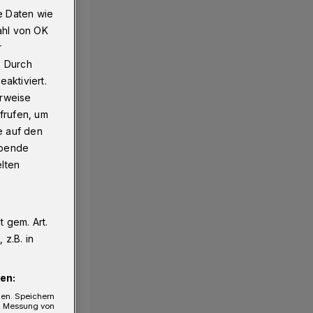
e Daten wie
ahl von OK
r
e“
. Durch
aktiviert.
erweise
frufen, um
e auf den
ebende
elten
 gem. Art.
z.B. in
en:
gen. Speichern
e, Messung von