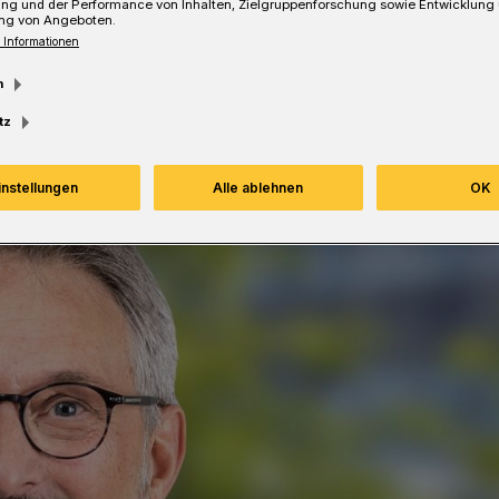
ung und der Performance von Inhalten, Zielgruppenforschung sowie Entwicklung
ng von Angeboten.
 Informationen
Lesezeit
m
tz
instellungen
Alle ablehnen
OK