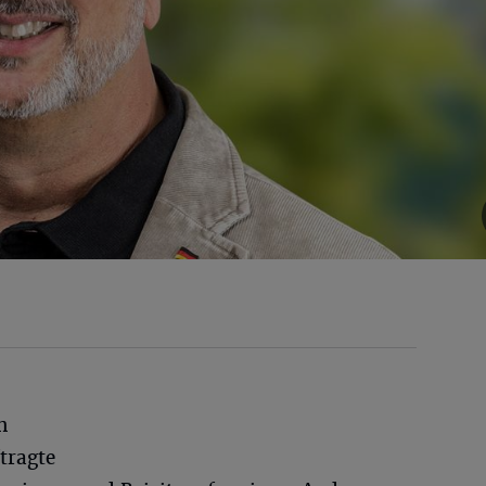
n
tragte