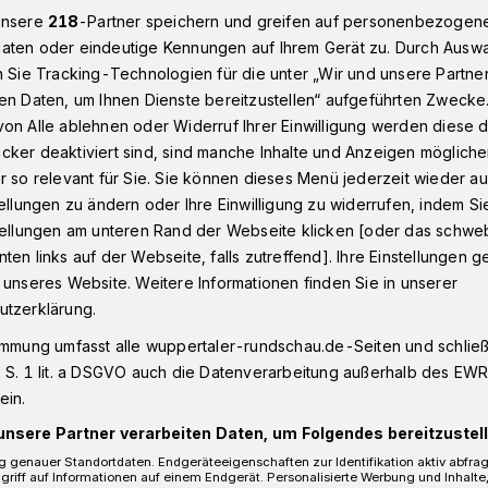
unsere
218
-Partner speichern und greifen auf personenbezogen
aten oder eindeutige Kennungen auf Ihrem Gerät zu. Durch Ausw
n Sie Tracking-Technologien für die unter „Wir und unsere Partne
CDU Wuppertal-Cronenberg: „Zulauf durch vor allem junge Leut
en Daten, um Ihnen Dienste bereitzustellen“ aufgeführten Zwecke
on Alle ablehnen oder Widerruf Ihrer Einwilligung werden diese de
cker deaktiviert sind, sind manche Inhalte und Anzeigen möglich
r so relevant für Sie. Sie können dieses Menü jederzeit wieder au
tellungen zu ändern oder Ihre Einwilligung zu widerrufen, indem Si
h vor allem junge
stellungen am unteren Rand der Webseite klicken [oder das schw
ten links auf der Webseite, falls zutreffend]. Ihre Einstellungen g
 unseres Website. Weitere Informationen finden Sie in unserer
utzerklärung.
immung umfasst alle wuppertaler-rundschau.de-Seiten und schließt
leibt Vorsitzender der Cronenberger CDU.
 S. 1 lit. a DSGVO auch die Datenverarbeitung außerhalb des EWR, 
rversammlung ebenso gewählt wie Alexej
ein.
Vorsitzender.
unsere Partner verarbeiten Daten, um Folgendes bereitzustell
 genauer Standortdaten. Endgeräteeigenschaften zur Identifikation aktiv abfra
griff auf Informationen auf einem Endgerät. Personalisierte Werbung und Inhalt