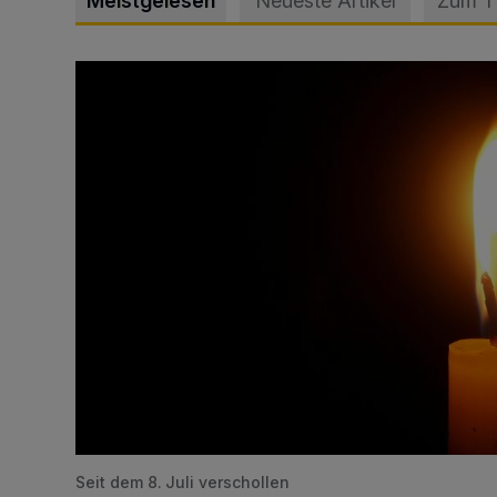
Meistgelesen
Neueste Artikel
Zum 
Vermisster Jugendlicher tot aufgefunden
Seit dem 8. Juli verschollen