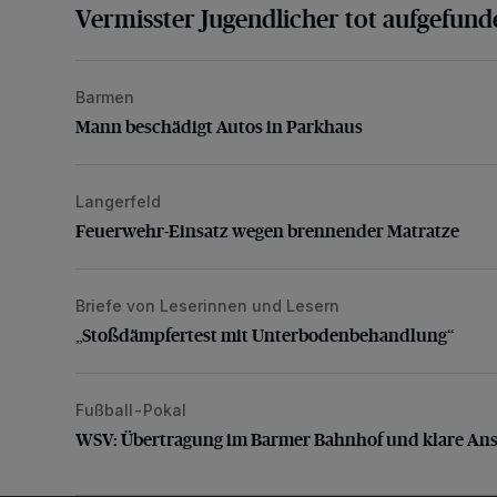
Vermisster Jugendlicher tot aufgefund
Barmen
Mann beschädigt Autos in Parkhaus
Mann beschädigt Autos in Parkhaus
Langerfeld
Feuerwehr-Einsatz wegen brennender Matratze
Feuerwehr-Einsatz wegen brennender Matratze
Briefe von Leserinnen und Lesern
„Stoßdämpfertest mit Unterbodenbehandlung“
„Stoßdämpfertest mit Unterbodenbehandlung“
Fußball-Pokal
WSV: Übertragung im Barmer Bahnhof und klare An
WSV: Übertragung im Barmer Bahnhof und klare An