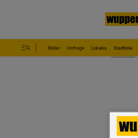
Bilder
Umfrage
Lokales
Stadtteile