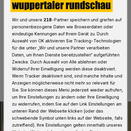
Fahrdraht-Diebe ermittelt
Wuppertal
·
Polizei und Staatsanwaltschaft haben die
Wir und unsere
218
-Partner speichern und greifen auf
beiden Täter gefasst, die in der Nacht auf den 20.
personenbezogene Daten wie Browserdaten oder
September 2021 versucht hatten, auf einer Länge von
200 Metern Fahrdraht herunterzureißen und in kleine
eindeutige Kennungen auf Ihrem Gerät zu. Durch
Stücke zu schneiden. Das haben die Bergischen
Auswahl von OK aktivieren Sie Tracking-Technologien
Museumsbahnen (BMB) am Sonntag (21. November
für die unter „Wir und unsere Partner verarbeiten
2021) bekanntgegeben.
Daten, um Ihnen Dienste bereitzustellen“ aufgeführten
Zwecke. Durch Auswahl von Alle ablehnen oder
Widerruf Ihrer Einwilligung werden diese deaktiviert.
21.11.2021 , 17:39 Uhr
Eine Minute Lesezeit
Wenn Tracker deaktiviert sind, sind manche Inhalte und
Anzeigen möglicherweise nicht mehr so relevant für
Sie. Sie können dieses Menü jederzeit wieder aufrufen,
um Ihre Einstellungen zu ändern oder Ihre Einwilligung
zu widerrufen, indem Sie auf den Link Einstellungen am
unteren Rand der Webseite klicken [oder das
schwebende Symbol unten links auf der Webseite, falls
zutreffend]. Ihre Einstellungen gelten innerhalb unseres