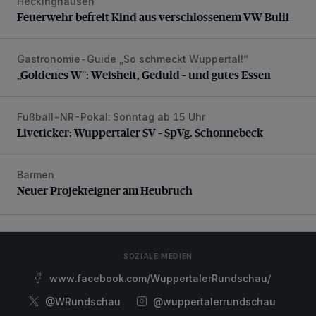
Heckinghausen
Feuerwehr befreit Kind aus verschlossenem VW Bulli
Feuerwehr befreit Kind aus verschlossenem VW Bulli
Gastronomie-Guide „So schmeckt Wuppertal!“
„Goldenes W“: Weisheit, Geduld – und gutes Essen
„Goldenes W“: Weisheit, Geduld – und gutes Essen
Fußball-NR-Pokal: Sonntag ab 15 Uhr
Liveticker: Wuppertaler SV – SpVg. Schonnebeck
Liveticker: Wuppertaler SV – SpVg. Schonnebeck
Barmen
Neuer Projekteigner am Heubruch
Neuer Projekteigner am Heubruch
SOZIALE MEDIEN
www.facebook.com/WuppertalerRundschau/
@WRundschau
@wuppertalerrundschau