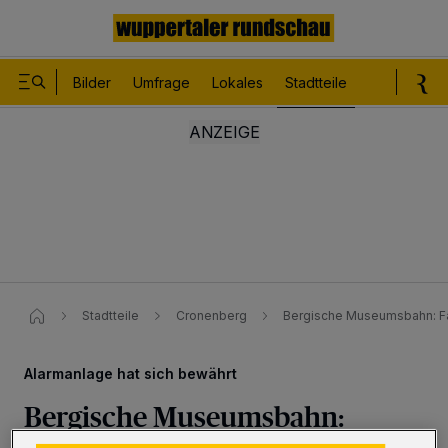
Bilder
Umfrage
Lokales
Stadtteile
Sport
Le
Stadtteile
Cronenberg
Bergische Museumsbahn: Fa
Alarmanlage hat sich bewährt
Bergische Museumsbahn: