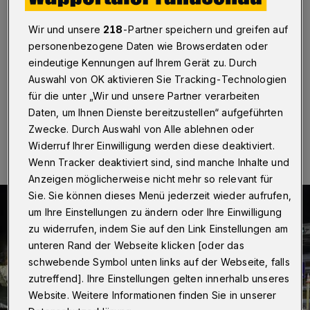
Müllheizkraftwerk
Wir und unsere
218
-Partner speichern und greifen auf
Wuppertal
·
Die Wuppertaler Feuerwehr musste am
personenbezogene Daten wie Browserdaten oder
Freitagabend (15. Dezember 2023) zum
eindeutige Kennungen auf Ihrem Gerät zu. Durch
Müllheizkraftwerk auf Küllenhahn ausrücken.
Auswahl von OK aktivieren Sie Tracking-Technologien
für die unter „Wir und unsere Partner verarbeiten
Daten, um Ihnen Dienste bereitzustellen“ aufgeführten
15.12.2023 , 21:38 Uhr
Eine Minute Lesezeit
Zwecke. Durch Auswahl von Alle ablehnen oder
Widerruf Ihrer Einwilligung werden diese deaktiviert.
Wenn Tracker deaktiviert sind, sind manche Inhalte und
Anzeigen möglicherweise nicht mehr so relevant für
Sie. Sie können dieses Menü jederzeit wieder aufrufen,
um Ihre Einstellungen zu ändern oder Ihre Einwilligung
zu widerrufen, indem Sie auf den Link Einstellungen am
unteren Rand der Webseite klicken [oder das
schwebende Symbol unten links auf der Webseite, falls
zutreffend]. Ihre Einstellungen gelten innerhalb unseres
Website. Weitere Informationen finden Sie in unserer