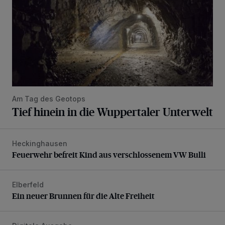
Am Tag des Geotops
Tief hinein in die Wuppertaler Unterwelt
Heckinghausen
Feuerwehr befreit Kind aus verschlossenem VW Bulli
Feuerwehr befreit Kind aus verschlossenem VW Bulli
Elberfeld
Ein neuer Brunnen für die Alte Freiheit
Ein neuer Brunnen für die Alte Freiheit