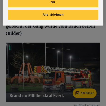
OK
Feuerwehr Hahnerberg, die sich in
unmittelbarer Nähe befindet, bereits nach
Alle ablehnen
wenigen Minuten ein. Die Flammen wurden
gelöscht, der Gang wurde vom Rauch befreit.
(Bilder)
10 Bilder
Brand im Müllheizkraftwerk
10 Bilder
Foto: Christoph Petersen