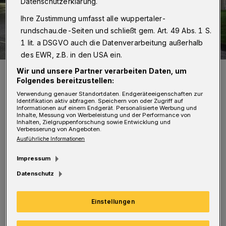
Datenschutzerklärung.
Ihre Zustimmung umfasst alle wuppertaler-
rundschau.de-Seiten und schließt gem. Art. 49 Abs. 1 S.
1 lit. a DSGVO auch die Datenverarbeitung außerhalb
des EWR, z.B. in den USA ein.
Die Feuerwehr vor der Haupteinfahrt.
Wir und unsere Partner verarbeiten Daten, um
Folgendes bereitzustellen:
Foto: Christoph Petersen
Verwendung genauer Standortdaten. Endgeräteeigenschaften zur
Identifikation aktiv abfragen. Speichern von oder Zugriff auf
Informationen auf einem Endgerät. Personalisierte Werbung und
Inhalte, Messung von Werbeleistung und der Performance von
Inhalten, Zielgruppenforschung sowie Entwicklung und
Verbesserung von Angeboten.
Ausführliche Informationen
In einem Gang hatte ein Elektromotor
Impressum
gebrannt. Die von der
Datenschutz
Abfallwirtschaftsgesellschaft als Betreiberin
für diese Fälle vorgeschriebene
Einstellungen
Alarmierungskette funktionierte einwandfrei.
Und so traf der Löschzug der Freiwilligen