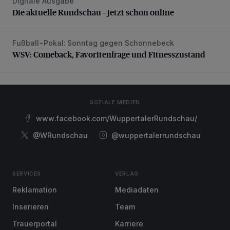
Digitale Ausgabe
Die aktuelle Rundschau – jetzt schon online
Die aktuelle Rundschau – jetzt schon online
Fußball-Pokal: Sonntag gegen Schonnebeck
WSV: Comeback, Favoritenfrage und Fitnesszustand
WSV: Comeback, Favoritenfrage und Fitnesszustand
SOZIALE MEDIEN
www.facebook.com/WuppertalerRundschau/
@WRundschau
@wuppertalerrundschau
SERVICES
VERLAG
Reklamation
Mediadaten
Inserieren
Team
Trauerportal
Karriere