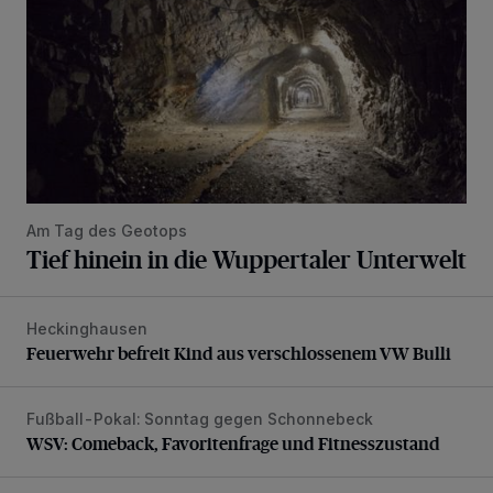
Am Tag des Geotops
Tief hinein in die Wuppertaler Unterwelt
Heckinghausen
Feuerwehr befreit Kind aus verschlossenem VW Bulli
Feuerwehr befreit Kind aus verschlossenem VW Bulli
Fußball-Pokal: Sonntag gegen Schonnebeck
WSV: Comeback, Favoritenfrage und Fitnesszustand
WSV: Comeback, Favoritenfrage und Fitnesszustand