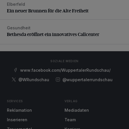
Elberfeld
Ein neuer Brunnen für die Alte Freiheit
Ein neuer Brunnen für die Alte Freiheit
Gesundheit
Bethesda eröffnet ein innovatives Callcenter
Bethesda eröffnet ein innovatives Callcenter
SOZIALE MEDIEN
www.facebook.com/WuppertalerRundschau/
@WRundschau
@wuppertalerrundschau
SERVICES
VERLAG
Reklamation
Mediadaten
Inserieren
Team