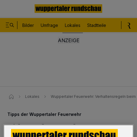
Bilder
Umfrage
Lokales
Stadtteile
Sport
Le
Lokales
Wuppertaler Feuerwehr: Verhaltensregeln bei
Tipps der Wuppertaler Feuerwehr
Video: Advent, Advent – was