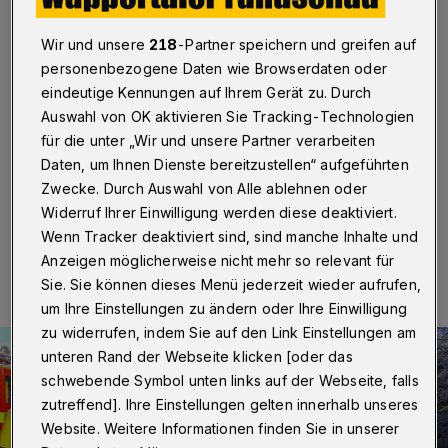
tun, wenn der Baum brennt?
Wir und unsere
218
-Partner speichern und greifen auf
Wuppertal
·
Alle Jahre wieder ... ist die Wuppertaler
personenbezogene Daten wie Browserdaten oder
Feuerwehr in der Advents- und Weihnachtszeit im
Einsatz, weil Tannenbäume in Brand geraten. Sie gibt
eindeutige Kennungen auf Ihrem Gerät zu. Durch
Tipps, wie man sich im Fall der Fälle verhalten sollte. Ein
Auswahl von OK aktivieren Sie Tracking-Technologien
Video der Wuppertaler Rundschau von Christoph
für die unter „Wir und unsere Partner verarbeiten
Petersen.
Daten, um Ihnen Dienste bereitzustellen“ aufgeführten
Zwecke. Durch Auswahl von Alle ablehnen oder
Widerruf Ihrer Einwilligung werden diese deaktiviert.
Wenn Tracker deaktiviert sind, sind manche Inhalte und
23.12.2022 , 00:00 Uhr
Eine Minute Lesezeit
Anzeigen möglicherweise nicht mehr so relevant für
Sie. Sie können dieses Menü jederzeit wieder aufrufen,
um Ihre Einstellungen zu ändern oder Ihre Einwilligung
zu widerrufen, indem Sie auf den Link Einstellungen am
unteren Rand der Webseite klicken [oder das
schwebende Symbol unten links auf der Webseite, falls
zutreffend]. Ihre Einstellungen gelten innerhalb unseres
Website. Weitere Informationen finden Sie in unserer