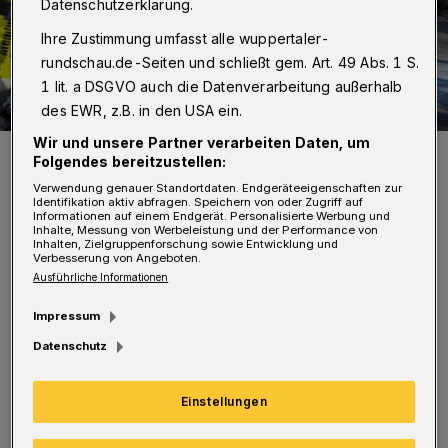
Datenschutzerklärung.
Ihre Zustimmung umfasst alle wuppertaler-
rundschau.de-Seiten und schließt gem. Art. 49 Abs. 1 S.
1 lit. a DSGVO auch die Datenverarbeitung außerhalb
des EWR, z.B. in den USA ein.
Wir und unsere Partner verarbeiten Daten, um
Die Flammen breiten sich rasend schnell aus.
Folgendes bereitzustellen:
Foto: Christoph Petersen
Verwendung genauer Standortdaten. Endgeräteeigenschaften zur
Identifikation aktiv abfragen. Speichern von oder Zugriff auf
Informationen auf einem Endgerät. Personalisierte Werbung und
Inhalte, Messung von Werbeleistung und der Performance von
Inhalten, Zielgruppenforschung sowie Entwicklung und
Verbesserung von Angeboten.
Ausführliche Informationen
Wichtigste Regel: Es ist nachvollziehbar und
Impressum
liegt in der Natur des Menschen, dass
Datenschutz
Betroffene die Flammen selber löschen wollen.
Befindet sich der Brand aber schon aus der
Einstellungen
Phase der Entstehung hinaus und in voller