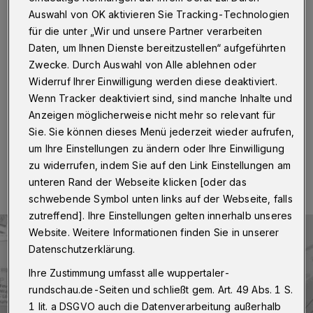
März 2024 Einbahnstraße
Auswahl von OK aktivieren Sie Tracking-Technologien
für die unter „Wir und unsere Partner verarbeiten
Wuppertal
·
Die Wuppertaler Stadtwerke (WSW)
Daten, um Ihnen Dienste bereitzustellen“ aufgeführten
erneuern ab Montag (6. November 2023) in der
Theishahner Straße und der Küllenhahner Straße
Zwecke. Durch Auswahl von Alle ablehnen oder
zwischen der Feuerwehr-Wache und der Küllenhahner
Widerruf Ihrer Einwilligung werden diese deaktiviert.
Straße 46 eine Fernwärmeleitung.
Wenn Tracker deaktiviert sind, sind manche Inhalte und
Anzeigen möglicherweise nicht mehr so relevant für
Sie. Sie können dieses Menü jederzeit wieder aufrufen,
um Ihre Einstellungen zu ändern oder Ihre Einwilligung
04.11.2023 , 12:00 Uhr
Eine Minute Lesezeit
zu widerrufen, indem Sie auf den Link Einstellungen am
unteren Rand der Webseite klicken [oder das
schwebende Symbol unten links auf der Webseite, falls
zutreffend]. Ihre Einstellungen gelten innerhalb unseres
Website. Weitere Informationen finden Sie in unserer
Datenschutzerklärung.
Ihre Zustimmung umfasst alle wuppertaler-
rundschau.de-Seiten und schließt gem. Art. 49 Abs. 1 S.
1 lit. a DSGVO auch die Datenverarbeitung außerhalb