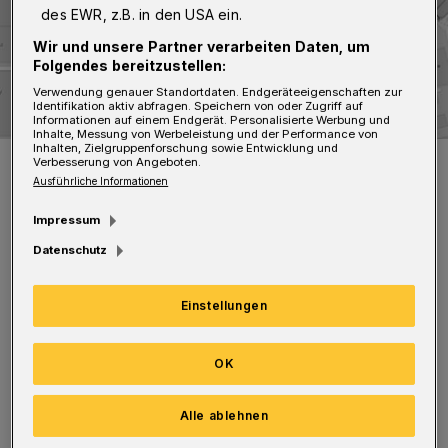
des EWR, z.B. in den USA ein.
Wir und unsere Partner verarbeiten Daten, um
Folgendes bereitzustellen:
Verwendung genauer Standortdaten. Endgeräteeigenschaften zur
Identifikation aktiv abfragen. Speichern von oder Zugriff auf
Informationen auf einem Endgerät. Personalisierte Werbung und
Inhalte, Messung von Werbeleistung und der Performance von
Inhalten, Zielgruppenforschung sowie Entwicklung und
Die empfohlene Umleitung.
Verbesserung von Angeboten.
Foto: WSW
Ausführliche Informationen
Impressum
Datenschutz
Einstellungen
Die Küllenhahner Straße wird während der bis
Ende März 2024 andauernden Bauzeit zur
OK
Einbahnstraße in Fahrtrichtung Hahnerberger
Straße. Fußgängerinnen und Fußgänger
Alle ablehnen
können den Bereich passieren. Umleitungen