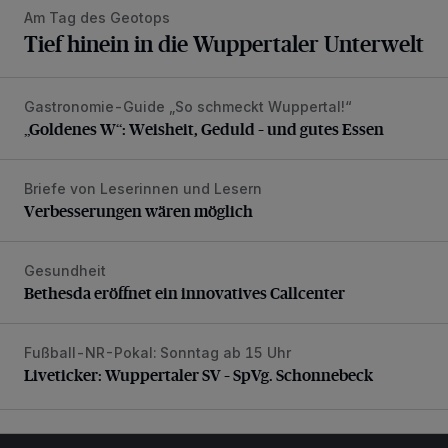
Am Tag des Geotops
Tief hinein in die Wuppertaler Unterwelt
Gastronomie-Guide „So schmeckt Wuppertal!“
„Goldenes W“: Weisheit, Geduld – und gutes Essen
„Goldenes W“: Weisheit, Geduld – und gutes Essen
Briefe von Leserinnen und Lesern
Verbesserungen wären möglich
Verbesserungen wären möglich
Gesundheit
Bethesda eröffnet ein innovatives Callcenter
Bethesda eröffnet ein innovatives Callcenter
Fußball-NR-Pokal: Sonntag ab 15 Uhr
Liveticker: Wuppertaler SV – SpVg. Schonnebeck
Liveticker: Wuppertaler SV – SpVg. Schonnebeck