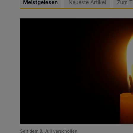
Meistgelesen
Neueste Artikel
Zum 
Vermisster Jugendlicher tot aufgefunden
Seit dem 8. Juli verschollen