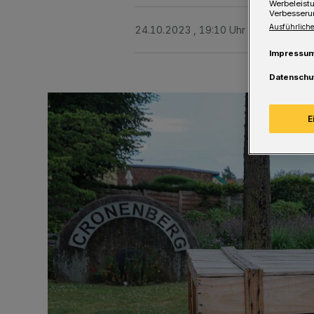
Werbeleist
Verbesseru
Ausführliche
24.10.2023 , 19:10 Uhr
Eine Minute 
Impressu
Datenschu
E