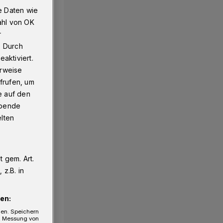
e Daten wie
ahl von OK
r
. Durch
aktiviert.
erweise
frufen, um
e auf den
ebende
elten
 gem. Art.
z.B. in
en:
gen. Speichern
e, Messung von