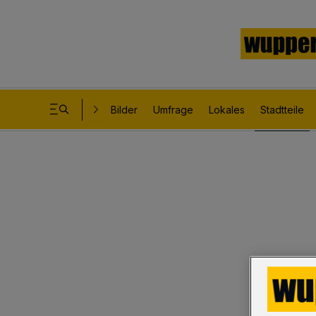
Bilder
Umfrage
Lokales
Stadtteile