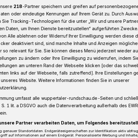
unsere
218
-Partner speichern und greifen auf personenbezogen
aten oder eindeutige Kennungen auf Ihrem Gerät zu. Durch Ausw
n Sie Tracking-Technologien für die unter „Wir und unsere Partne
Neuer Termin für die Cronenberger Werkzeugkiste​
en Daten, um Ihnen Dienste bereitzustellen“ aufgeführten Zwecke
on Alle ablehnen oder Widerruf Ihrer Einwilligung werden diese de
cker deaktiviert sind, sind manche Inhalte und Anzeigen möglich
r so relevant für Sie. Sie können dieses Menü jederzeit wieder au
tellungen zu ändern oder Ihre Einwilligung zu widerrufen, indem Si
 für die
stellungen am unteren Rand der Webseite klicken [oder das schw
ten links auf der Webseite, falls zutreffend]. Ihre Einstellungen g
r Werkzeugkiste
 unseres Website. Weitere Informationen finden Sie in unserer
utzerklärung.
immung umfasst alle wuppertaler-rundschau.de-Seiten und schließt
berger Werkzeugkiste ist neu terminiert
 S. 1 lit. a DSGVO auch die Datenverarbeitung außerhalb des EWR, 
t wie geplant am 22. Juni, sondern am 31.
ein.
unsere Partner verarbeiten Daten, um Folgendes bereitzustell
 genauer Standortdaten. Endgeräteeigenschaften zur Identifikation aktiv abfra
griff auf Informationen auf einem Endgerät. Personalisierte Werbung und Inhalt