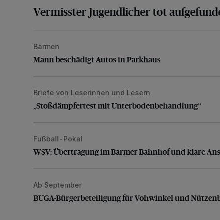
Vermisster Jugendlicher tot aufgefund
Barmen
Mann beschädigt Autos in Parkhaus
Mann beschädigt Autos in Parkhaus
Briefe von Leserinnen und Lesern
„Stoßdämpfertest mit Unterbodenbehandlung“
„Stoßdämpfertest mit Unterbodenbehandlung“
Fußball-Pokal
WSV: Übertragung im Barmer Bahnhof und klare An
WSV: Übertragung im Barmer Bahnhof und klare An
Ab September
BUGA-Bürgerbeteiligung für Vohwinkel und Nützenb
BUGA-Bürgerbeteiligung für Vohwinkel und Nützen