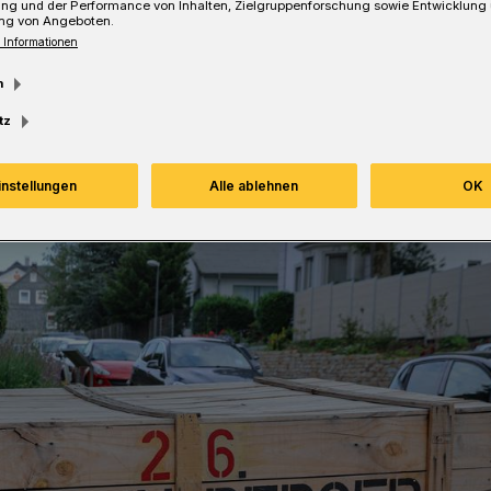
ung und der Performance von Inhalten, Zielgruppenforschung sowie Entwicklung
ng von Angeboten.
 Informationen
Lesezeit
m
tz
instellungen
Alle ablehnen
OK