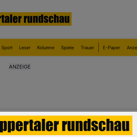
Sport
Leser
Kolumne
Spiele
Trauer
E-Paper
Anze