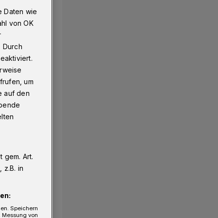
e Daten wie
ahl von OK
r
. Durch
aktiviert.
erweise
frufen, um
e auf den
ebende
elten
 gem. Art.
z.B. in
en:
gen. Speichern
e, Messung von