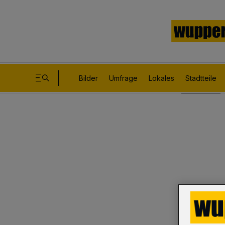
Bilder
Umfrage
Lokales
Stadtteile