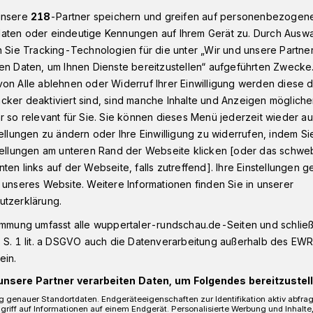
unsere
218
-Partner speichern und greifen auf personenbezogen
aten oder eindeutige Kennungen auf Ihrem Gerät zu. Durch Ausw
n Sie Tracking-Technologien für die unter „Wir und unsere Partne
tadt
Barmer Kulturadvent geht in die zweite Hälfte​
en Daten, um Ihnen Dienste bereitzustellen“ aufgeführten Zwecke
on Alle ablehnen oder Widerruf Ihrer Einwilligung werden diese de
cker deaktiviert sind, sind manche Inhalte und Anzeigen möglich
r so relevant für Sie. Sie können dieses Menü jederzeit wieder au
radvent geht in
tellungen zu ändern oder Ihre Einwilligung zu widerrufen, indem Si
stellungen am unteren Rand der Webseite klicken [oder das schw
ten links auf der Webseite, falls zutreffend]. Ihre Einstellungen g
lfte
 unseres Website. Weitere Informationen finden Sie in unserer
utzerklärung.
immung umfasst alle wuppertaler-rundschau.de-Seiten und schließt
turadvent ist seit zwei Wochen in vollem
 S. 1 lit. a DSGVO auch die Datenverarbeitung außerhalb des EWR, 
 durch Bezirksbürgermeister Hans-
ein.
örte aus Heckinghausen.
unsere Partner verarbeiten Daten, um Folgendes bereitzustell
 genauer Standortdaten. Endgeräteeigenschaften zur Identifikation aktiv abfra
griff auf Informationen auf einem Endgerät. Personalisierte Werbung und Inhalt