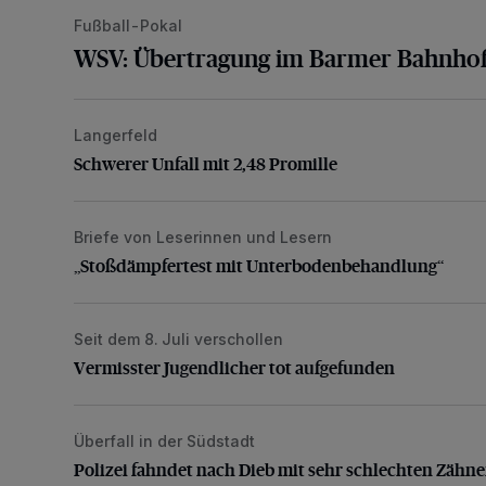
Fußball-Pokal
WSV: Übertragung im Barmer Bahnhof
Langerfeld
Schwerer Unfall mit 2,48 Promille
Schwerer Unfall mit 2,48 Promille
Briefe von Leserinnen und Lesern
„Stoßdämpfertest mit Unterbodenbehandlung“
„Stoßdämpfertest mit Unterbodenbehandlung“
Seit dem 8. Juli verschollen
Vermisster Jugendlicher tot aufgefunden
Vermisster Jugendlicher tot aufgefunden
Überfall in der Südstadt
Polizei fahndet nach Dieb mit sehr schlechten Zähne
Polizei fahndet nach Dieb mit sehr schlechten Zähn