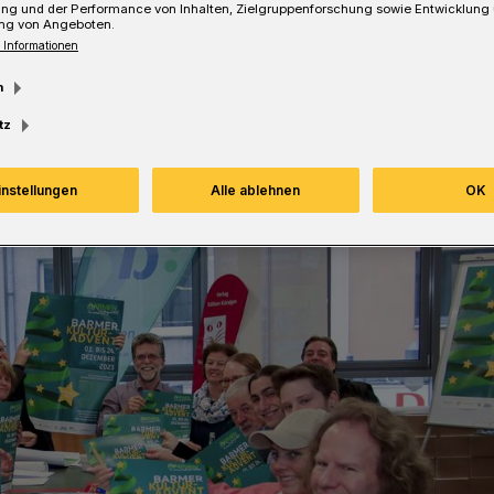
ung und der Performance von Inhalten, Zielgruppenforschung sowie Entwicklung
ng von Angeboten.
Lesezeit
 Informationen
m
tz
instellungen
Alle ablehnen
OK