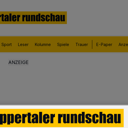
Sport
Leser
Kolumne
Spiele
Trauer
E-Paper
Anze