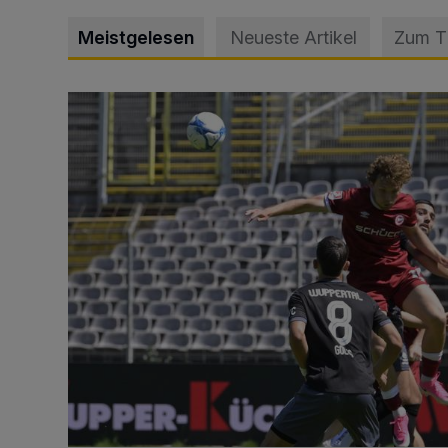
Meistgelesen
Neueste Artikel
Zum 
WSV: Übertragung im Barmer Bahnhof und klare An