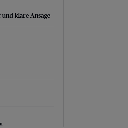
 und klare Ansage
n
en