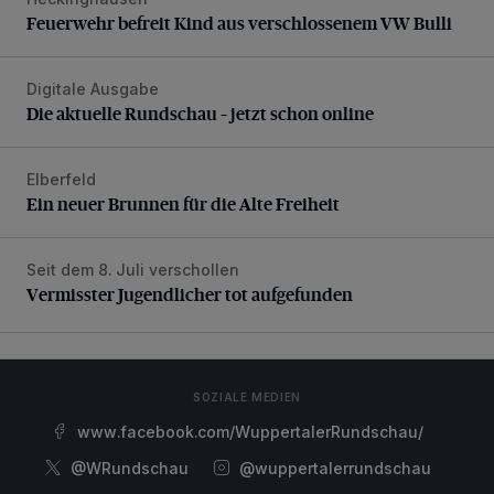
Feuerwehr befreit Kind aus verschlossenem VW Bulli
Feuerwehr befreit Kind aus verschlossenem VW Bulli
Digitale Ausgabe
Die aktuelle Rundschau – jetzt schon online
Die aktuelle Rundschau – jetzt schon online
Elberfeld
Ein neuer Brunnen für die Alte Freiheit
Ein neuer Brunnen für die Alte Freiheit
Seit dem 8. Juli verschollen
Vermisster Jugendlicher tot aufgefunden
Vermisster Jugendlicher tot aufgefunden
SOZIALE MEDIEN
www.facebook.com/WuppertalerRundschau/
@WRundschau
@wuppertalerrundschau