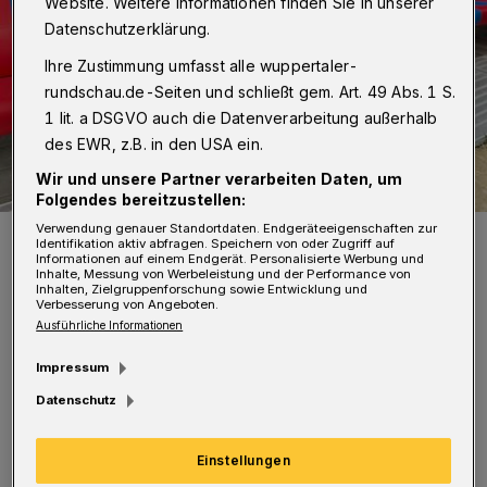
Website. Weitere Informationen finden Sie in unserer
Datenschutzerklärung.
Ihre Zustimmung umfasst alle wuppertaler-
rundschau.de-Seiten und schließt gem. Art. 49 Abs. 1 S.
1 lit. a DSGVO auch die Datenverarbeitung außerhalb
des EWR, z.B. in den USA ein.
Wir und unsere Partner verarbeiten Daten, um
Folgendes bereitzustellen:
Verwendung genauer Standortdaten. Endgeräteeigenschaften zur
WSV-Neuzugang Chesron Ooswoud.
Identifikation aktiv abfragen. Speichern von oder Zugriff auf
Foto: Wuppertaler SV
Informationen auf einem Endgerät. Personalisierte Werbung und
Inhalte, Messung von Werbeleistung und der Performance von
Inhalten, Zielgruppenforschung sowie Entwicklung und
Verbesserung von Angeboten.
Ausführliche Informationen
Impressum
D
er 21-jährige zentrale Mittelfeldspieler
Datenschutz
aus den Niederlanden hat bereits in den
vergangenen Wochen mit der Mannschaft
Einstellungen