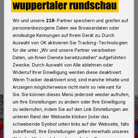
Mittelfeld
Wuppertal
·
Fußball-Regionalligist Wuppertaler SV hat
Wir und unsere
218
-Partner speichern und greifen auf
personell noch einmal nachgelegt: Vor dem Pokalspiel
personenbezogene Daten wie Browserdaten oder
nächsten Mittwoch in Schonnebeck wurde am
Donnerstag (9. Oktober 2025) der Niederländer
eindeutige Kennungen auf Ihrem Gerät zu. Durch
Chesron Oostwoud verpflichtet.
Auswahl von OK aktivieren Sie Tracking-Technologien
für die unter „Wir und unsere Partner verarbeiten
Daten, um Ihnen Dienste bereitzustellen“ aufgeführten
Zwecke. Durch Auswahl von Alle ablehnen oder
09.10.2025 , 16:08 Uhr
Eine Minute Lesezeit
Widerruf Ihrer Einwilligung werden diese deaktiviert.
Wenn Tracker deaktiviert sind, sind manche Inhalte und
Anzeigen möglicherweise nicht mehr so relevant für
Sie. Sie können dieses Menü jederzeit wieder aufrufen,
um Ihre Einstellungen zu ändern oder Ihre Einwilligung
zu widerrufen, indem Sie auf den Link Einstellungen am
unteren Rand der Webseite klicken [oder das
schwebende Symbol unten links auf der Webseite, falls
zutreffend]. Ihre Einstellungen gelten innerhalb unseres