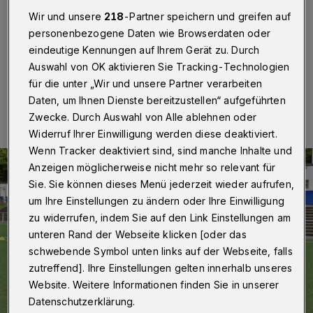
Warmer Regen für den SSV Germania: Die Sparda-
Wir und unsere
218
-Partner speichern und greifen auf
Bank spendet 2.500 Euro für die Fußballer.
personenbezogene Daten wie Browserdaten oder
eindeutige Kennungen auf Ihrem Gerät zu. Durch
Auswahl von OK aktivieren Sie Tracking-Technologien
für die unter „Wir und unsere Partner verarbeiten
07.10.2025 , 18:30 Uhr
Eine Minute Lesezeit
Daten, um Ihnen Dienste bereitzustellen“ aufgeführten
Zwecke. Durch Auswahl von Alle ablehnen oder
Widerruf Ihrer Einwilligung werden diese deaktiviert.
Wenn Tracker deaktiviert sind, sind manche Inhalte und
Anzeigen möglicherweise nicht mehr so relevant für
Sie. Sie können dieses Menü jederzeit wieder aufrufen,
um Ihre Einstellungen zu ändern oder Ihre Einwilligung
zu widerrufen, indem Sie auf den Link Einstellungen am
unteren Rand der Webseite klicken [oder das
schwebende Symbol unten links auf der Webseite, falls
zutreffend]. Ihre Einstellungen gelten innerhalb unseres
Website. Weitere Informationen finden Sie in unserer
Datenschutzerklärung.