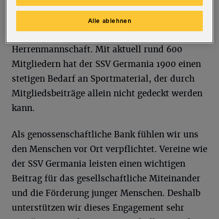
und Spieler sowie weiteres Trainingsmaterial
wie Bälle und Ausrüstungen für die
Alle ablehnen
Jugendmannschaften bis hin zur 1.
Herrenmannschaft. Mit aktuell rund 600
Mitgliedern hat der SSV Germania 1900 einen
stetigen Bedarf an Sportmaterial, der durch
Mitgliedsbeiträge allein nicht gedeckt werden
kann.
Als genossenschaftliche Bank fühlen wir uns
den Menschen vor Ort verpflichtet. Vereine wie
der SSV Germania leisten einen wichtigen
Beitrag für das gesellschaftliche Miteinander
und die Förderung junger Menschen. Deshalb
unterstützen wir dieses Engagement sehr