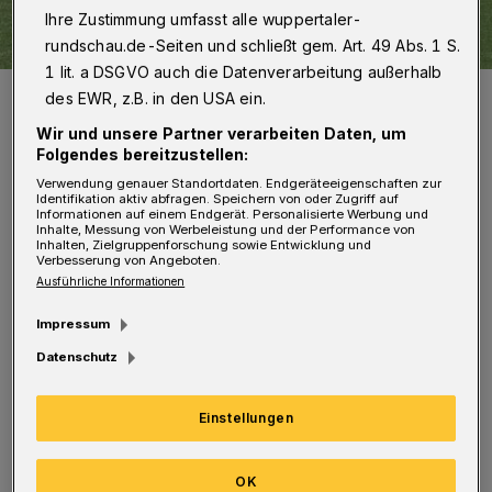
Ihre Zustimmung umfasst alle wuppertaler-
rundschau.de-Seiten und schließt gem. Art. 49 Abs. 1 S.
1 lit. a DSGVO auch die Datenverarbeitung außerhalb
Auf dem Vereinsgelände am Freudenberg überreichte Wioletta
des EWR, z.B. in den USA ein.
Bonny, Filialleiterin der Sparda-Bank in Wuppertal, den
symbolischen Scheck an den 1. Vorsitzenden des Vereins, Thomas
Wir und unsere Partner verarbeiten Daten, um
Janssen.
Folgendes bereitzustellen:
Foto: Sparda-Bank West
Verwendung genauer Standortdaten. Endgeräteeigenschaften zur
Identifikation aktiv abfragen. Speichern von oder Zugriff auf
Informationen auf einem Endgerät. Personalisierte Werbung und
Inhalte, Messung von Werbeleistung und der Performance von
Inhalten, Zielgruppenforschung sowie Entwicklung und
Verbesserung von Angeboten.
Ausführliche Informationen
Die Mittel stammen aus den Reinerträgen des
Impressum
Gewinnsparvereins bei der Sparda-Bank West
Datenschutz
und fließen in die Anschaffung benötigter
Ausstattung für den Spiel- und
Einstellungen
Trainingsbetrieb. Dazu zählen unter anderem
neue mobile Tore für die jüngsten Spielerinnen
OK