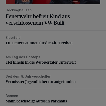
Heckinghausen
Feuerwehr befreit Kind aus
verschlossenem VW Bulli
Elberfeld
Ein neuer Brunnen für die Alte Freiheit
Ein neuer Brunnen für die Alte Freiheit
Am Tag des Geotops
Tief hinein in die Wuppertaler Unterwelt
Tief hinein in die Wuppertaler Unterwelt
Seit dem 8. Juli verschollen
Vermisster Jugendlicher tot aufgefunden
Vermisster Jugendlicher tot aufgefunden
Barmen
Mann beschädigt Autos in Parkhaus
Mann beschädigt Autos in Parkhaus