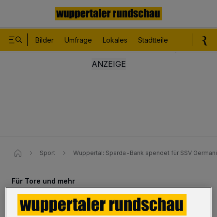
Bilder
Umfrage
Lokales
Stadtteile
Sport
Le
Sport
Wuppertal: Sparda-Bank spendet für SSV German
Für Tore und mehr
Sparda-Spende für Germania