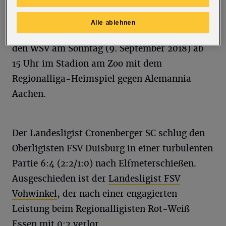
ein (72.) und verschoss zudem einen
Foulelfmeter (58.). Hinzu kam ein Eigentor
Alle ablehnen
vom Marcel Schlösser (54.). Weiter geht es für
den WSV am Sonntag (9. September 2018) ab
15 Uhr im Stadion am Zoo mit dem
Regionalliga-Heimspiel gegen Alemannia
Aachen.
Der Landesligist Cronenberger SC schlug den
Oberligisten FSV Duisburg in einer turbulenten
Partie 6:4 (2:2/1:0) nach Elfmeterschießen.
Ausgeschieden ist der
Landesligist FSV
Vohwinkel
, der nach einer engagierten
Leistung beim Regionalligisten Rot-Weiß
Essen mit 0:2 verlor.