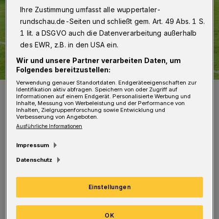
Ihre Zustimmung umfasst alle wuppertaler-
rundschau.de-Seiten und schließt gem. Art. 49 Abs. 1 S.
1 lit. a DSGVO auch die Datenverarbeitung außerhalb
des EWR, z.B. in den USA ein.
Wir und unsere Partner verarbeiten Daten, um
Folgendes bereitzustellen:
Verwendung genauer Standortdaten. Endgeräteeigenschaften zur
Drei Tore: Christopher Kramer (rechts, schwarzes Trikot).
Identifikation aktiv abfragen. Speichern von oder Zugriff auf
Informationen auf einem Endgerät. Personalisierte Werbung und
Foto: Jochen Classen
Inhalte, Messung von Werbeleistung und der Performance von
Inhalten, Zielgruppenforschung sowie Entwicklung und
Verbesserung von Angeboten.
Ausführliche Informationen
Impressum
I
Datenschutz
n einer einseitigen Partie trafen Gaetano
Manno (10./35./86, Foulelfmeter) und
Einstellungen
Christopher Kramer (14./40./88) je drei Mal
für den WSV. Kamil Bednarski netzte einmal
OK