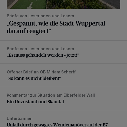
Briefe von Leserinnen und Lesern
„Gespannt, wie die Stadt Wuppertal
darauf reagiert“
Briefe von Leserinnen und Lesern
„Es muss gehandelt werden – jetzt!“
„Es muss gehandelt werden – jetzt!“
Offener Brief an OB Miriam Scherff
„So kann es nicht bleiben!“
„So kann es nicht bleiben!“
Kommentar zur Situation am Elberfelder Wall
Ein Unzustand und Skandal
Ein Unzustand und Skandal
Unterbarmen
Unfall durch gewagtes Wendemanöver auf der B7
Unfall durch gewagtes Wendemanöver auf der B7