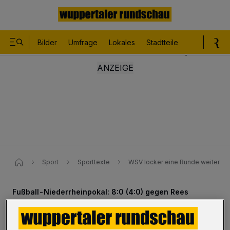
Bilder
Umfrage
Lokales
Stadtteile
Sport
Le
Sport
Sporttexte
WSV locker eine Runde weiter
Fußball-Niederrheinpokal: 8:0 (4:0) gegen Rees
WSV locker eine Runde weiter