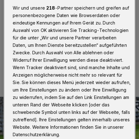
Wuppertal
·
Der Fußball-Regionalligist Wuppertaler SV
Wir und unsere
218
-Partner speichern und greifen auf
steht erwartungsgemäß im Achtelfinale des
personenbezogene Daten wie Browserdaten oder
Niederrheinpokals. Das Team des neuen Trainers
eindeutige Kennungen auf Ihrem Gerät zu. Durch
Adrian Alipour setzte sich am Mitwochabend (5.
September 2018) vor 478 Zuschauern im Stadion am
Auswahl von OK aktivieren Sie Tracking-Technologien
Zoo gegen den Kreisligisten SV Rees mit 8:0 (4:0)
für die unter „Wir und unsere Partner verarbeiten
durch.
Daten, um Ihnen Dienste bereitzustellen“ aufgeführten
Zwecke. Durch Auswahl von Alle ablehnen oder
Widerruf Ihrer Einwilligung werden diese deaktiviert.
Wenn Tracker deaktiviert sind, sind manche Inhalte und
05.09.2018 , 21:17 Uhr
Eine Minute Lesezeit
Anzeigen möglicherweise nicht mehr so relevant für
Sie. Sie können dieses Menü jederzeit wieder aufrufen,
um Ihre Einstellungen zu ändern oder Ihre Einwilligung
zu widerrufen, indem Sie auf den Link Einstellungen am
unteren Rand der Webseite klicken [oder das
schwebende Symbol unten links auf der Webseite, falls
zutreffend]. Ihre Einstellungen gelten innerhalb unseres
Website. Weitere Informationen finden Sie in unserer
Datenschutzerklärung.