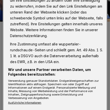
um Ihre Einstellungen zu ändern oder Ihre Einwilligung
zu widerrufen, indem Sie auf den Link Einstellungen am
unteren Rand der Webseite klicken [oder das
schwebende Symbol unten links auf der Webseite, falls
zutreffend]. Ihre Einstellungen gelten innerhalb unseres
BHC-Spielmacher Linus Arnesson möchte heute wieder jubeln.
Website. Weitere Informationen finden Sie in unserer
Foto: Dirk Freund
Datenschutzerklärung.
Ihre Zustimmung umfasst alle wuppertaler-
rundschau.de-Seiten und schließt gem. Art. 49 Abs. 1 S.
1 lit. a DSGVO auch die Datenverarbeitung außerhalb
J
des EWR, z.B. in den USA ein.
örg Föste gab in den vergangenen Tagen
Wir und unsere Partner verarbeiten Daten, um
alles. Der Geschäftsführer (Sport) wurde
Folgendes bereitzustellen:
nicht müde, die Werbetrommel für die Partie
Verwendung genauer Standortdaten. Endgeräteeigenschaften zur
Identifikation aktiv abfragen. Speichern von oder Zugriff auf
zu rühren: "Der HC Erlangen ist ein sehr
Informationen auf einem Endgerät. Personalisierte Werbung und
Inhalte, Messung von Werbeleistung und der Performance von
attraktiver Gegner, der sich gezielt verstärkt
Inhalten, Zielgruppenforschung sowie Entwicklung und
Verbesserung von Angeboten.
hat. Wer guten Handball sehen möchte, für
Ausführliche Informationen
den ist der Mittwochabend ein Pflichttermin."