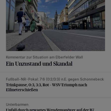
Kommentar zur Situation am Elberfelder Wall
Ein Unzustand und Skandal
Fußball-NR-Pokal: 7:6 (0:2/3:3) n.E. gegen Schonnebeck
Trinkpause, 0:3, 3:3, Rot – WSV-Triumph nach Elfmetersc
Trinkpause, 0:3, 3:3, Rot – WSV-Triumph nach
Elfmeterschießen
Unterbarmen
Unfall durch gewagtes Wendemanöver auf der B7
Unfall durch gewagtes Wendemanöver auf der B7