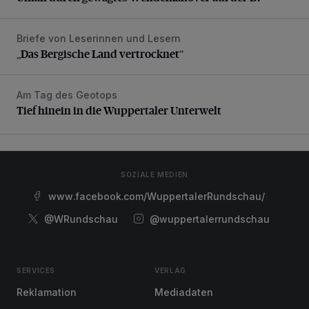
Briefe von Leserinnen und Lesern
„Das Bergische Land vertrocknet“
„Das Bergische Land vertrocknet“
Am Tag des Geotops
Tief hinein in die Wuppertaler Unterwelt
Tief hinein in die Wuppertaler Unterwelt
SOZIALE MEDIEN
www.facebook.com/WuppertalerRundschau/
@WRundschau
@wuppertalerrundschau
SERVICES
VERLAG
Reklamation
Mediadaten