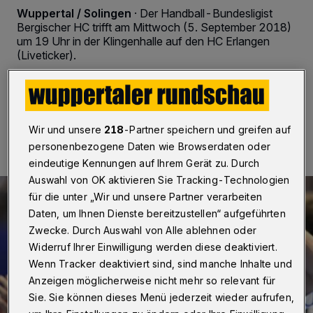
Wuppertal / Solingen
·
Der Handball-Bundesligist
Bergischer HC trifft am Mittwoch (5. September 2018)
um 19 Uhr in der Klingenhalle auf den HC Erlangen
(Liveticker).
05.09.2018 , 12:00 Uhr
2 Minuten Lesezeit
Wir und unsere
218
-Partner speichern und greifen auf
personenbezogene Daten wie Browserdaten oder
eindeutige Kennungen auf Ihrem Gerät zu. Durch
Auswahl von OK aktivieren Sie Tracking-Technologien
für die unter „Wir und unsere Partner verarbeiten
Daten, um Ihnen Dienste bereitzustellen“ aufgeführten
Zwecke. Durch Auswahl von Alle ablehnen oder
Widerruf Ihrer Einwilligung werden diese deaktiviert.
Wenn Tracker deaktiviert sind, sind manche Inhalte und
Anzeigen möglicherweise nicht mehr so relevant für
Sie. Sie können dieses Menü jederzeit wieder aufrufen,