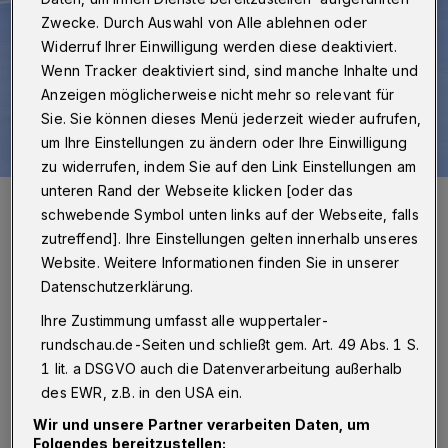
Zwecke. Durch Auswahl von Alle ablehnen oder
Widerruf Ihrer Einwilligung werden diese deaktiviert.
Wenn Tracker deaktiviert sind, sind manche Inhalte und
Anzeigen möglicherweise nicht mehr so relevant für
Sie. Sie können dieses Menü jederzeit wieder aufrufen,
um Ihre Einstellungen zu ändern oder Ihre Einwilligung
zu widerrufen, indem Sie auf den Link Einstellungen am
unteren Rand der Webseite klicken [oder das
Der BHC wurde niedergerungen (Archivbild).
schwebende Symbol unten links auf der Webseite, falls
Foto: Dirk Freund
zutreffend]. Ihre Einstellungen gelten innerhalb unseres
Website. Weitere Informationen finden Sie in unserer
Datenschutzerklärung.
Ihre Zustimmung umfasst alle wuppertaler-
Von Jörn Koldehoff und Thomas Schulz
rundschau.de-Seiten und schließt gem. Art. 49 Abs. 1 S.
1 lit. a DSGVO auch die Datenverarbeitung außerhalb
N
des EWR, z.B. in den USA ein.
eben den verletzten Bastian
Wir und unsere Partner verarbeiten Daten, um
Rutschmann und Fabian Gubrod
Folgendes bereitzustellen: