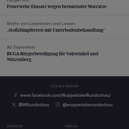
Feuerwehr-Einsatz wegen brennender Matratze
Feuerwehr-Einsatz wegen brennender Matratze
Briefe von Leserinnen und Lesern
„Stoßdämpfertest mit Unterbodenbehandlung“
„Stoßdämpfertest mit Unterbodenbehandlung“
Ab September
BUGA-Bürgerbeteiligung für Vohwinkel und Nützenberg
BUGA-Bürgerbeteiligung für Vohwinkel und
Nützenberg
SOZIALE MEDIEN
www.facebook.com/WuppertalerRundschau/
@WRundschau
@wuppertalerrundschau
SERVICES
VERLAG