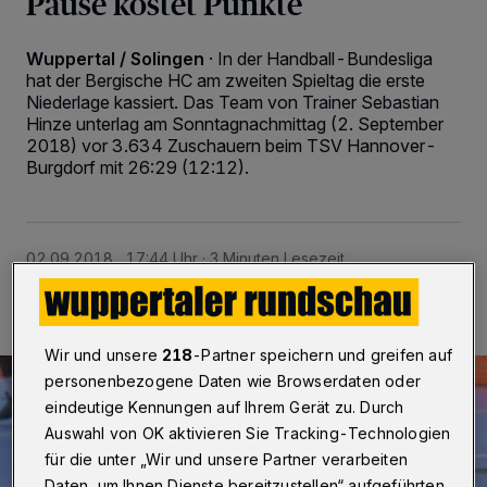
Pause kostet Punkte
Wuppertal / Solingen
·
In der Handball-Bundesliga
hat der Bergische HC am zweiten Spieltag die erste
Niederlage kassiert. Das Team von Trainer Sebastian
Hinze unterlag am Sonntagnachmittag (2. September
2018) vor 3.634 Zuschauern beim TSV Hannover-
Burgdorf mit 26:29 (12:12).
02.09.2018 , 17:44 Uhr
3 Minuten Lesezeit
Wir und unsere
218
-Partner speichern und greifen auf
personenbezogene Daten wie Browserdaten oder
eindeutige Kennungen auf Ihrem Gerät zu. Durch
Auswahl von OK aktivieren Sie Tracking-Technologien
für die unter „Wir und unsere Partner verarbeiten
Daten, um Ihnen Dienste bereitzustellen“ aufgeführten