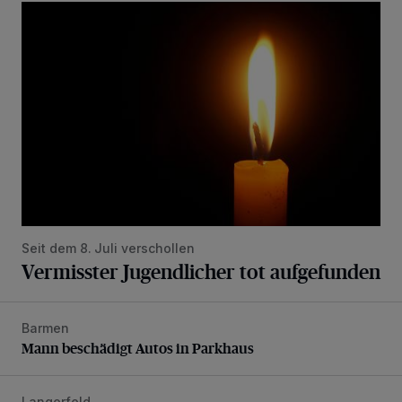
Vermisster Jugendlicher tot aufgefunden
Seit dem 8. Juli verschollen
Vermisster Jugendlicher tot aufgefunden
Barmen
Mann beschädigt Autos in Parkhaus
Mann beschädigt Autos in Parkhaus
Langerfeld