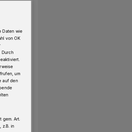
e Daten wie
ahl von OK
r
. Durch
aktiviert.
erweise
frufen, um
e auf den
ebende
elten
 gem. Art.
z.B. in