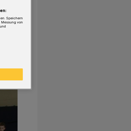
en:
gen. Speichern
e, Messung von
 und