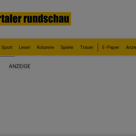
Sport
Leser
Kolumne
Spiele
Trauer
E-Paper
Anze