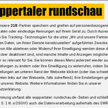
hattenkämpfer ermitteln ihre Deutschen Meister
unsere
218
-Partner speichern und greifen auf personenbezogen
aten oder eindeutige Kennungen auf Ihrem Gerät zu. Durch Ausw
n Sie Tracking-Technologien für die unter „Wir und unsere Partne
le
en Daten, um Ihnen Dienste bereitzustellen“ aufgeführten Zwecke
fer ermitteln ihre
on Alle ablehnen oder Widerruf Ihrer Einwilligung werden diese de
cker deaktiviert sind, sind manche Inhalte und Anzeigen möglich
eister
r so relevant für Sie. Sie können dieses Menü jederzeit wieder au
tellungen zu ändern oder Ihre Einwilligung zu widerrufen, indem Si
stellungen am unteren Rand der Webseite klicken [oder das schw
ten links auf der Webseite, falls zutreffend]. Ihre Einstellungen g
 10 Uhr) ist der SV Bayer Wuppertal
 unseres Website. Weitere Informationen finden Sie in unserer
en Taekwondo-Meisterschaften im
utzerklärung.
le und Para-Poomsae. 230 Starter in der
immung umfasst alle wuppertaler-rundschau.de-Seiten und schließt
eck bedeuten ein neues
 S. 1 lit. a DSGVO auch die Datenverarbeitung außerhalb des EWR, 
ine DM.