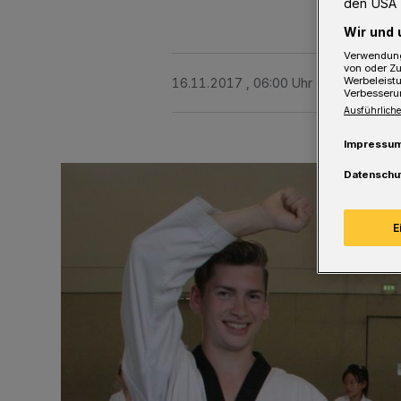
den USA 
Wir und 
Verwendung
von oder Zu
Werbeleist
16.11.2017 , 06:00 Uhr
2 Minuten Le
Verbesseru
Ausführliche
Impressu
Datenschu
E