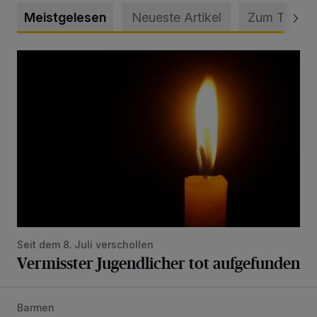
Meistgelesen
Neueste Artikel
Zum Thema
Vermisster Jugendlicher tot aufgefunden
Seit dem 8. Juli verschollen
Vermisster Jugendlicher tot aufgefunden
Barmen
Mann beschädigt Autos in Parkhaus