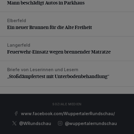
Mann beschädigt Autos in Parkhaus
Elberfeld
Ein neuer Brunnen für die Alte Freiheit
Ein neuer Brunnen für die Alte Freiheit
Langerfeld
Feuerwehr-Einsatz wegen brennender Matratze
Feuerwehr-Einsatz wegen brennender Matratze
Briefe von Leserinnen und Lesern
„Stoßdämpfertest mit Unterbodenbehandlung“
„Stoßdämpfertest mit Unterbodenbehandlung“
SOZIALE MEDIEN
www.facebook.com/WuppertalerRundschau/
@WRundschau
@wuppertalerrundschau