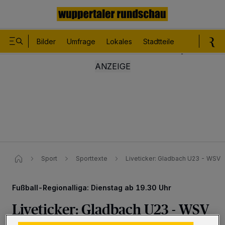
Bilder
Umfrage
Lokales
Stadtteile
Sport
Le
Sport
Sporttexte
Liveticker: Gladbach U23 - WSV
Fußball-Regionalliga: Dienstag ab 19.30 Uhr
Liveticker: Gladbach U23 - WSV