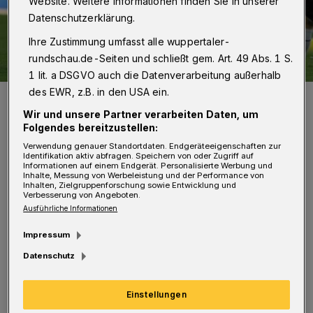
Website. Weitere Informationen finden Sie in unserer
Datenschutzerklärung.
Ihre Zustimmung umfasst alle wuppertaler-
rundschau.de-Seiten und schließt gem. Art. 49 Abs. 1 S.
1 lit. a DSGVO auch die Datenverarbeitung außerhalb
des EWR, z.B. in den USA ein.
Der WSV (hier Niklas Heidemann, oben) geriet in den vergangenen
Spielen ins Stolpern.
Wir und unsere Partner verarbeiten Daten, um
Foto: Dirk Freund
Folgendes bereitzustellen:
Verwendung genauer Standortdaten. Endgeräteeigenschaften zur
Identifikation aktiv abfragen. Speichern von oder Zugriff auf
Informationen auf einem Endgerät. Personalisierte Werbung und
Inhalte, Messung von Werbeleistung und der Performance von
Inhalten, Zielgruppenforschung sowie Entwicklung und
Verbesserung von Angeboten.
Von Jörn Koldehoff
Ausführliche Informationen
Impressum
D
abei kann der WSV mit einem Sieg
Datenschutz
theoretisch wieder auf den vierten
Tabellenplatz klettern. Ob Silvio Pagano nach
Einstellungen