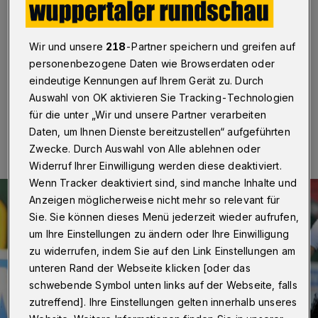
Wuppertal
·
In der Fußball-Regionalliga bestreitet der
Wuppertaler SV am Dienstag (14. November 2017) um
19.30 Uhr im Grenzlandstadion die Nachholpartie bei
Wir und unsere
218
-Partner speichern und greifen auf
der U 23 von Borussia Mönchengladbach (Liveticker).
personenbezogene Daten wie Browserdaten oder
eindeutige Kennungen auf Ihrem Gerät zu. Durch
Auswahl von OK aktivieren Sie Tracking-Technologien
für die unter „Wir und unsere Partner verarbeiten
14.11.2017 , 15:05 Uhr
Eine Minute Lesezeit
Daten, um Ihnen Dienste bereitzustellen“ aufgeführten
Zwecke. Durch Auswahl von Alle ablehnen oder
Widerruf Ihrer Einwilligung werden diese deaktiviert.
Wenn Tracker deaktiviert sind, sind manche Inhalte und
Anzeigen möglicherweise nicht mehr so relevant für
Sie. Sie können dieses Menü jederzeit wieder aufrufen,
um Ihre Einstellungen zu ändern oder Ihre Einwilligung
zu widerrufen, indem Sie auf den Link Einstellungen am
unteren Rand der Webseite klicken [oder das
schwebende Symbol unten links auf der Webseite, falls
zutreffend]. Ihre Einstellungen gelten innerhalb unseres