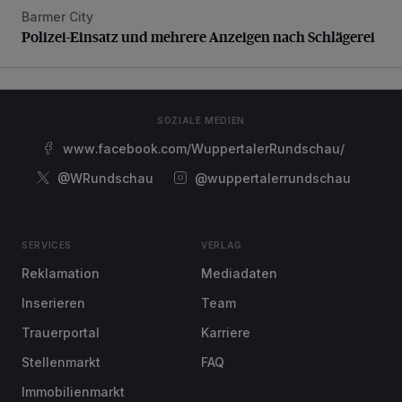
Barmer City
Polizei-Einsatz und mehrere Anzeigen nach Schlägerei
Polizei-Einsatz und mehrere Anzeigen nach Schlägerei
SOZIALE MEDIEN
www.facebook.com/WuppertalerRundschau/
@WRundschau
@wuppertalerrundschau
SERVICES
VERLAG
Reklamation
Mediadaten
Inserieren
Team
Trauerportal
Karriere
Stellenmarkt
FAQ
Immobilienmarkt