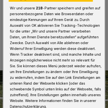
Wuppertal
·
Seit dieser Woche wird die Sportanlage
Wir und unsere
218
-Partner speichern und greifen auf
Nocken in Vohwinkel saniert. Der bisherige Aschenplatz
personenbezogene Daten wie Browserdaten oder
wird auf die vom DFB empfohlenen
Spielfeldabmessungen von 100 mal 64 Meter erweitert
eindeutige Kennungen auf Ihrem Gerät zu. Durch
und in ein Kunststoffrasenspielfeld mit neuen
Auswahl von OK aktivieren Sie Tracking-Technologien
Ballfangzäunen umgewandelt.
für die unter „Wir und unsere Partner verarbeiten
Daten, um Ihnen Dienste bereitzustellen“ aufgeführten
Zwecke. Durch Auswahl von Alle ablehnen oder
Widerruf Ihrer Einwilligung werden diese deaktiviert.
11.11.2017 , 12:33 Uhr
Eine Minute Lesezeit
Wenn Tracker deaktiviert sind, sind manche Inhalte und
Anzeigen möglicherweise nicht mehr so relevant für
Sie. Sie können dieses Menü jederzeit wieder aufrufen,
um Ihre Einstellungen zu ändern oder Ihre Einwilligung
zu widerrufen, indem Sie auf den Link Einstellungen am
unteren Rand der Webseite klicken [oder das
schwebende Symbol unten links auf der Webseite, falls
zutreffend]. Ihre Einstellungen gelten innerhalb unseres
Website. Weitere Informationen finden Sie in unserer
Datenschutzerklärung.