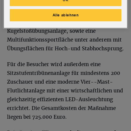
Verfügung gestellt werden. Die Nebenanlagen
umfassen 4x100-Meter-Laufbahnen, eine
Alle ablehnen
Vierfach-Weitsprunganlage, eine Zweifach-
Kugelstoßübungsanlage, sowie eine
Multifunktionssportfläche unter anderem mit
Übungsflächen für Hoch-und Stabhochsprung.
Für die Besucher wird außerdem eine
Sitzstufentribünenanlage für mindestens 200
Zuschauer und eine moderne Vier--Mast-
Flutlichtanlage mit einer wirtschaftlichen und
gleichzeitig effizienten LED-Ausleuchtung
errichtet. Die Gesamtkosten der Maßnahme
liegen bei 725.000 Euro.