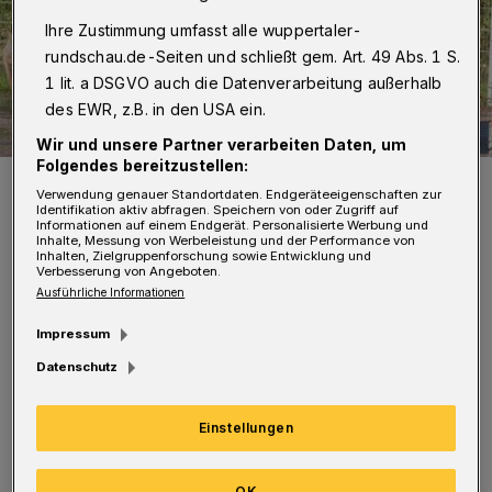
Ihre Zustimmung umfasst alle wuppertaler-
rundschau.de-Seiten und schließt gem. Art. 49 Abs. 1 S.
1 lit. a DSGVO auch die Datenverarbeitung außerhalb
des EWR, z.B. in den USA ein.
Wir und unsere Partner verarbeiten Daten, um
Folgendes bereitzustellen:
Solche Szenen gibt es künftig am Nocken nicht mehr.
Verwendung genauer Standortdaten. Endgeräteeigenschaften zur
Foto: FuPa
Identifikation aktiv abfragen. Speichern von oder Zugriff auf
Informationen auf einem Endgerät. Personalisierte Werbung und
Inhalte, Messung von Werbeleistung und der Performance von
Inhalten, Zielgruppenforschung sowie Entwicklung und
Verbesserung von Angeboten.
Ausführliche Informationen
D
Impressum
ie vorhandenen Kunststoffbelagsflächen
Datenschutz
mit den leichtathletischen
Nebenanlagen werden saniert und können
Einstellungen
später dem Schulsport in Vohwinkel und der
Leichtathletik für Trainingszwecke zur
OK