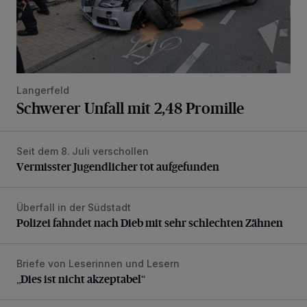
Langerfeld
Schwerer Unfall mit 2,48 Promille
Seit dem 8. Juli verschollen
Vermisster Jugendlicher tot aufgefunden
Vermisster Jugendlicher tot aufgefunden
Überfall in der Südstadt
Polizei fahndet nach Dieb mit sehr schlechten Zähnen
Polizei fahndet nach Dieb mit sehr schlechten Zähnen
Briefe von Leserinnen und Lesern
„Dies ist nicht akzeptabel“
„Dies ist nicht akzeptabel“