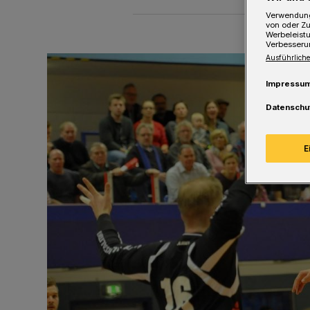
Verwendung
von oder Zu
Werbeleist
Verbesseru
Ausführliche
Impressu
Datenschu
E