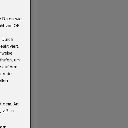
e Daten wie
ahl von OK
r
. Durch
aktiviert.
erweise
frufen, um
e auf den
ebende
elten
 gem. Art.
z.B. in
en: