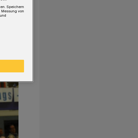
gen. Speichern
e, Messung von
 und