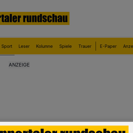
Sport
Leser
Kolumne
Spiele
Trauer
E-Paper
Anze