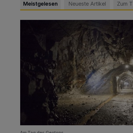
Meistgelesen
Neueste Artikel
Zum 
Tief hinein in die Wuppertaler Unterwelt
Am Tag des Geotops