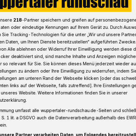
unsere
218
-Partner speichern und greifen auf personenbezogen
C vor langer Reise
aten oder eindeutige Kennungen auf Ihrem Gerät zu. Durch Ausw
n Sie Tracking-Technologien für die unter „Wir und unsere Partne
en Daten, um Ihnen Dienste bereitzustellen“ aufgeführten Zwecke
on Alle ablehnen oder Widerruf Ihrer Einwilligung werden diese de
cker deaktiviert sind, sind manche Inhalte und Anzeigen möglich
er Reise
r so relevant für Sie. Sie können dieses Menü jederzeit wieder au
tellungen zu ändern oder Ihre Einwilligung zu widerrufen, indem Si
stellungen am unteren Rand der Webseite klicken [oder das schw
Tabellenführer der 2. Handball-
ten links auf der Webseite, falls zutreffend]. Ihre Einstellungen g
(20 Uhr) beim Vorletzten HSG Konstanz
 unseres Website. Weitere Informationen finden Sie in unserer
utzerklärung.
immung umfasst alle wuppertaler-rundschau.de-Seiten und schließt
 S. 1 lit. a DSGVO auch die Datenverarbeitung außerhalb des EWR, 
ein.
Lesezeit
unsere Partner verarbeiten Daten, um Folgendes bereitzustell