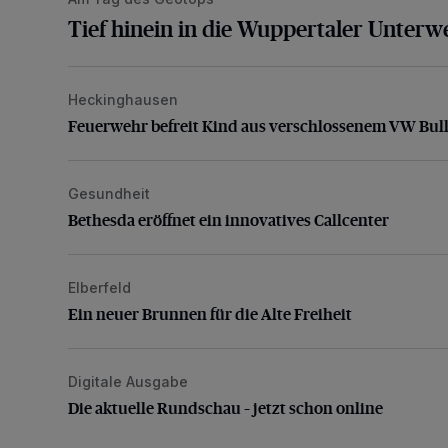
Tief hinein in die Wuppertaler Unterwe
Heckinghausen
Feuerwehr befreit Kind aus verschlossenem VW Bulli
Feuerwehr befreit Kind aus verschlossenem VW Bull
Gesundheit
Bethesda eröffnet ein innovatives Callcenter
Bethesda eröffnet ein innovatives Callcenter
Elberfeld
Ein neuer Brunnen für die Alte Freiheit
Ein neuer Brunnen für die Alte Freiheit
Digitale Ausgabe
Die aktuelle Rundschau – jetzt schon online
Die aktuelle Rundschau – jetzt schon online