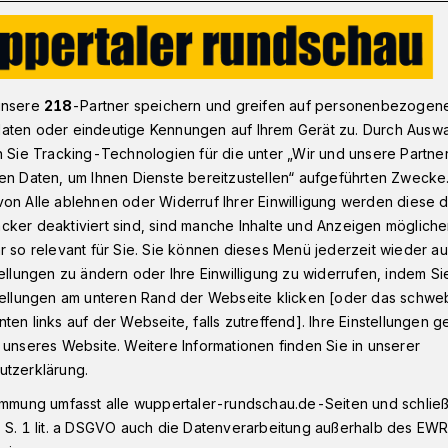
amer sichert WSV einen Punkt
unsere
218
-Partner speichern und greifen auf personenbezogen
aten oder eindeutige Kennungen auf Ihrem Gerät zu. Durch Ausw
n Sie Tracking-Technologien für die unter „Wir und unsere Partne
) in Verl
en Daten, um Ihnen Dienste bereitzustellen“ aufgeführten Zwecke
ert WSV einen
on Alle ablehnen oder Widerruf Ihrer Einwilligung werden diese de
cker deaktiviert sind, sind manche Inhalte und Anzeigen möglich
r so relevant für Sie. Sie können dieses Menü jederzeit wieder au
tellungen zu ändern oder Ihre Einwilligung zu widerrufen, indem Si
stellungen am unteren Rand der Webseite klicken [oder das schw
ten links auf der Webseite, falls zutreffend]. Ihre Einstellungen g
 SV findet in der Fußball-Regionalliga
 unseres Website. Weitere Informationen finden Sie in unserer
pur. Nach den beiden Niederlagen in Essen
utzerklärung.
n die Bergischen am Samstag (18. August
immung umfasst alle wuppertaler-rundschau.de-Seiten und schließt
-Unentschieden vom Auswärtsspiel beim
 S. 1 lit. a DSGVO auch die Datenverarbeitung außerhalb des EWR, 