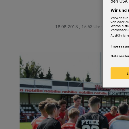
den USA 
Wir und 
Verwendung
von oder Zu
Werbeleist
18.08.2018 , 15:53 Uhr
4 Minuten Le
Verbesseru
Ausführliche
Impressu
Datenschu
E