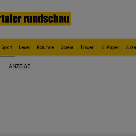
Sport
Leser
Kolumne
Spiele
Trauer
E-Paper
Anze