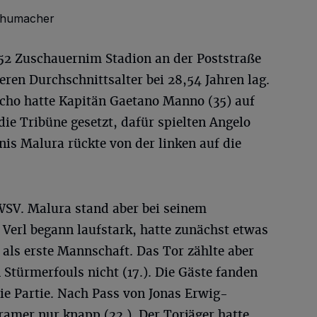
Schumacher
052 Zuschauernim Stadion an der Poststraße
eren Durchschnittsalter bei 28,54 Jahren lag.
scho hatte Kapitän Gaetano Manno (35) auf
die Tribüne gesetzt, dafür spielten Angelo
is Malura rückte von der linken auf die
 WSV. Malura stand aber bei seinem
. Verl begann laufstark, hatte zunächst etwas
als erste Mannschaft. Das Tor zählte aber
Stürmerfouls nicht (17.). Die Gäste fanden
ie Partie. Nach Pass von Jonas Erwig-
amer nur knapp (22.). Der Torjäger hatte