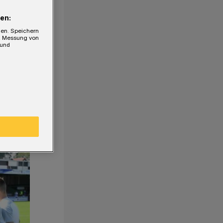
en:
gen. Speichern
e, Messung von
 und