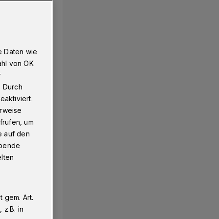
e Daten wie
ahl von OK
r
. Durch
aktiviert.
erweise
frufen, um
e auf den
ebende
elten
 gem. Art.
z.B. in