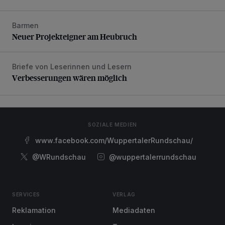
Barmen
Neuer Projekteigner am Heubruch
Neuer Projekteigner am Heubruch
Briefe von Leserinnen und Lesern
Verbesserungen wären möglich
Verbesserungen wären möglich
SOZIALE MEDIEN
www.facebook.com/WuppertalerRundschau/
@WRundschau
@wuppertalerrundschau
SERVICES
VERLAG
Reklamation
Mediadaten