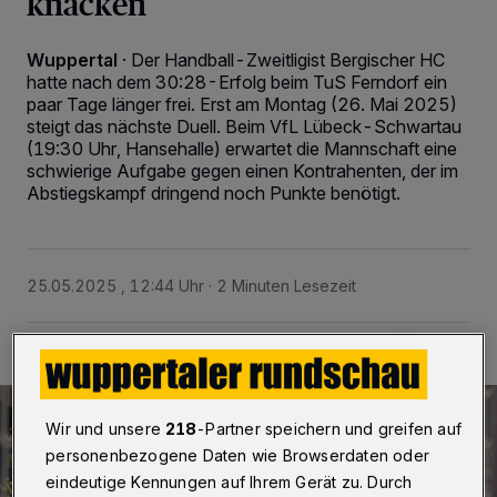
knacken
Wuppertal
·
Der Handball-Zweitligist Bergischer HC
hatte nach dem 30:28-Erfolg beim TuS Ferndorf ein
paar Tage länger frei. Erst am Montag (26. Mai 2025)
steigt das nächste Duell. Beim VfL Lübeck-Schwartau
(19:30 Uhr, Hansehalle) erwartet die Mannschaft eine
schwierige Aufgabe gegen einen Kontrahenten, der im
Abstiegskampf dringend noch Punkte benötigt.
25.05.2025 , 12:44 Uhr
2 Minuten Lesezeit
Wir und unsere
218
-Partner speichern und greifen auf
personenbezogene Daten wie Browserdaten oder
eindeutige Kennungen auf Ihrem Gerät zu. Durch