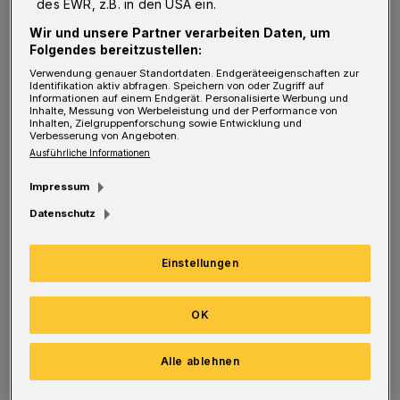
des EWR, z.B. in den USA ein.
Schlusspfiff durch einen direkt verwandelten
Wir und unsere Partner verarbeiten Daten, um
Freiwurf sicherstellten, hat die Mannschaft
Folgendes bereitzustellen:
den vorletzten Tabellenplatz verlassen und
Verwendung genauer Standortdaten. Endgeräteeigenschaften zur
Identifikation aktiv abfragen. Speichern von oder Zugriff auf
vorerst an die Eulen Ludwigshafen abgegeben.
Informationen auf einem Endgerät. Personalisierte Werbung und
Inhalte, Messung von Werbeleistung und der Performance von
Mit einem Erfolg über den BHC könnte das
Inhalten, Zielgruppenforschung sowie Entwicklung und
Verbesserung von Angeboten.
Team von Trainer David Röhrig die Weichen
Ausführliche Informationen
Richtung Klassenerhalt stellen.
Impressum
Datenschutz
Handball-Bundesliga
BHC-Aufstiegsfeier: „Ihr habt alle eine Arena verdient“
BHC-Aufstiegsfeier: „Ihr habt alle
eine Arena verdient“
Einstellungen
OK
„Ich verstehe nicht, warum Lübeck überhaupt
unten drin steht“, sagt BHC-Trainer Arnor
Alle ablehnen
Gunnarsson. „Das ist eine richtig gute