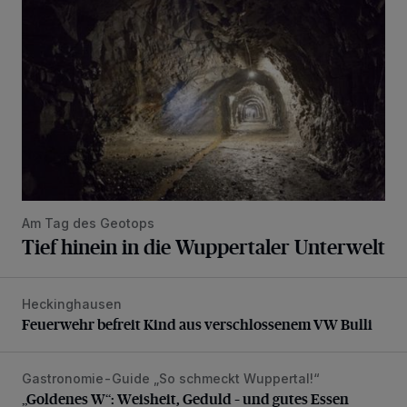
Am Tag des Geotops
Tief hinein in die Wuppertaler Unterwelt
Heckinghausen
Feuerwehr befreit Kind aus verschlossenem VW Bulli
Feuerwehr befreit Kind aus verschlossenem VW Bulli
Gastronomie-Guide „So schmeckt Wuppertal!“
„Goldenes W“: Weisheit, Geduld – und gutes Essen
„Goldenes W“: Weisheit, Geduld – und gutes Essen