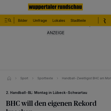
Bilder
Umfrage
Lokales
Stadtteile
Sport
Le
Sport
Sporttexte
Handball-Zweitligist BHC am Mo
2. Handball-BL: Montag in Lübeck-Schwartau
BHC will den eigenen Rekord