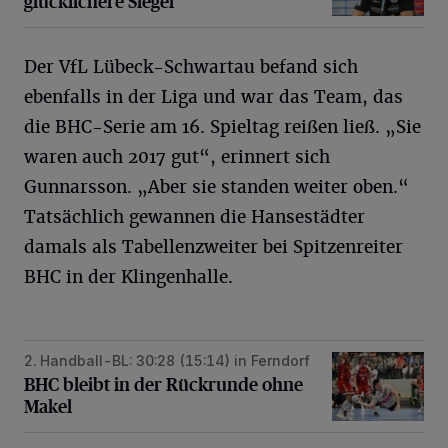
glücklichere Sieger“
Der VfL Lübeck-Schwartau befand sich
ebenfalls in der Liga und war das Team, das
die BHC-Serie am 16. Spieltag reißen ließ. „Sie
waren auch 2017 gut“, erinnert sich
Gunnarsson. „Aber sie standen weiter oben.“
Tatsächlich gewannen die Hansestädter
damals als Tabellenzweiter bei Spitzenreiter
BHC in der Klingenhalle.
2. Handball-BL: 30:28 (15:14) in Ferndorf
BHC bleibt in der Rückrunde ohne Makel
BHC bleibt in der Rückrunde ohne
Makel