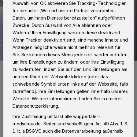
Auswahl von OK aktivieren Sie Tracking-Technologien
für die unter „Wir und unsere Partner verarbeiten
Daten, um Ihnen Dienste bereitzustellen“ aufgeführten
Zwecke. Durch Auswahl von Alle ablehnen oder
Widerruf Ihrer Einwilligung werden diese deaktiviert.
Wenn Tracker deaktiviert sind, sind manche Inhalte und
Anzeigen möglicherweise nicht mehr so relevant für
Sie. Sie können dieses Menü jederzeit wieder aufrufen,
um Ihre Einstellungen zu ändern oder Ihre Einwilligung
Szene aus dem Hinspiel.
zu widerrufen, indem Sie auf den Link Einstellungen am
Foto: Dirk Freund
unteren Rand der Webseite klicken [oder das
schwebende Symbol unten links auf der Webseite, falls
zutreffend]. Ihre Einstellungen gelten innerhalb unseres
Website. Weitere Informationen finden Sie in unserer
Datenschutzerklärung.
D
ie Lübecker sind aktuell obenauf. Durch
Ihre Zustimmung umfasst alle wuppertaler-
einen 37:36-Sieg bei Bayer Dormagen,
rundschau.de-Seiten und schließt gem. Art. 49 Abs. 1 S.
den die Hansestädter erst nach dem
1 lit. a DSGVO auch die Datenverarbeitung außerhalb