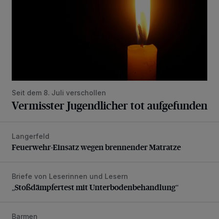
Seit dem 8. Juli verschollen
Vermisster Jugendlicher tot aufgefunden
Langerfeld
Feuerwehr-Einsatz wegen brennender Matratze
Feuerwehr-Einsatz wegen brennender Matratze
Briefe von Leserinnen und Lesern
„Stoßdämpfertest mit Unterbodenbehandlung“
„Stoßdämpfertest mit Unterbodenbehandlung“
Barmen
Mann beschädigt Autos in Parkhaus