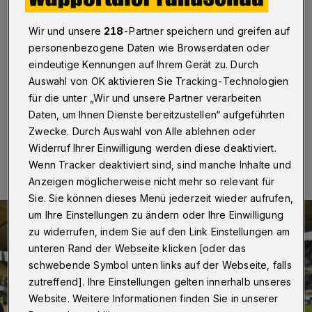
dem WSV das Ja-Wort
Wir und unsere
218
-Partner speichern und greifen auf
Wuppertal
·
Der Fußball-Regionalligist Wuppertaler SV
personenbezogene Daten wie Browserdaten oder
hat eine weitere wichtige Personalie positiv
abgeschlossen. Kevin Hagemann hat am Freitag (24.
eindeutige Kennungen auf Ihrem Gerät zu. Durch
März 2023) seinen Vertrag verlängert.
Auswahl von OK aktivieren Sie Tracking-Technologien
für die unter „Wir und unsere Partner verarbeiten
Daten, um Ihnen Dienste bereitzustellen“ aufgeführten
Zwecke. Durch Auswahl von Alle ablehnen oder
24.03.2023 , 19:26 Uhr
Eine Minute Lesezeit
Widerruf Ihrer Einwilligung werden diese deaktiviert.
Wenn Tracker deaktiviert sind, sind manche Inhalte und
Anzeigen möglicherweise nicht mehr so relevant für
Sie. Sie können dieses Menü jederzeit wieder aufrufen,
um Ihre Einstellungen zu ändern oder Ihre Einwilligung
zu widerrufen, indem Sie auf den Link Einstellungen am
unteren Rand der Webseite klicken [oder das
schwebende Symbol unten links auf der Webseite, falls
zutreffend]. Ihre Einstellungen gelten innerhalb unseres
Website. Weitere Informationen finden Sie in unserer