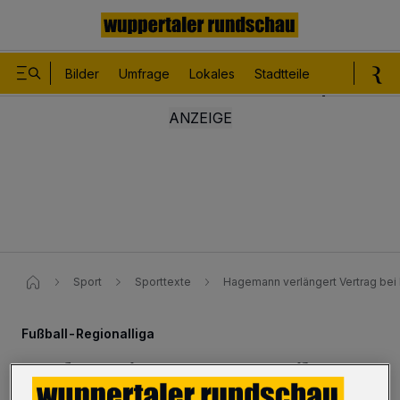
Bilder
Umfrage
Lokales
Stadtteile
Sport
Le
Sport
Sporttexte
Hagemann verlängert Vertrag bei
Fußball-Regionalliga
Auch Kevin Hagemann gibt