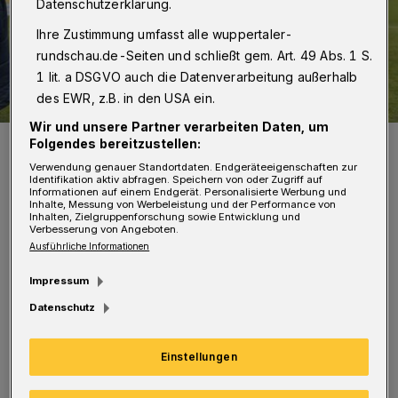
Datenschutzerklärung.
Ihre Zustimmung umfasst alle wuppertaler-
rundschau.de-Seiten und schließt gem. Art. 49 Abs. 1 S.
1 lit. a DSGVO auch die Datenverarbeitung außerhalb
des EWR, z.B. in den USA ein.
Wir und unsere Partner verarbeiten Daten, um
Kevin Hagemann (re.) hat verlängert, Serhat Semih Güler (li.) noch
Folgendes bereitzustellen:
nicht.
Verwendung genauer Standortdaten. Endgeräteeigenschaften zur
Foto: Dirk Freund
Identifikation aktiv abfragen. Speichern von oder Zugriff auf
Informationen auf einem Endgerät. Personalisierte Werbung und
Inhalte, Messung von Werbeleistung und der Performance von
Inhalten, Zielgruppenforschung sowie Entwicklung und
Verbesserung von Angeboten.
Ausführliche Informationen
D
Impressum
er 32 Jahre alte Offensivspieler kam im
Datenschutz
Winter 2021/22 von Fortuna Düsseldorf,
wohin er 2019 nach drei Jahren beim WSV
Einstellungen
gewechselt war.