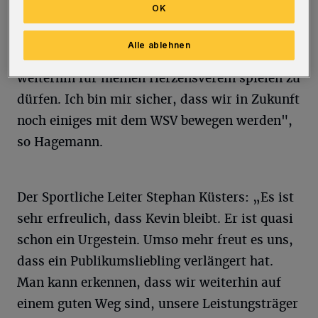
OK
In der laufenden Saison kommt Hagemann auf
29 Einsätze mit neun Toren und sieben
Alle ablehnen
Vorbereitungen. „Ich bin sehr glücklich,
weiterhin für meinen Herzensverein spielen zu
dürfen. Ich bin mir sicher, dass wir in Zukunft
noch einiges mit dem WSV bewegen werden",
so Hagemann.
Der Sportliche Leiter Stephan Küsters: „Es ist
sehr erfreulich, dass Kevin bleibt. Er ist quasi
schon ein Urgestein. Umso mehr freut es uns,
dass ein Publikumsliebling verlängert hat.
Man kann erkennen, dass wir weiterhin auf
einem guten Weg sind, unsere Leistungsträger