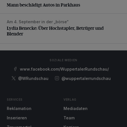
Mann beschädigt Autos in Parkhaus
Am 4. September in der „börse“
Lydia Benecke: Über Hochstapler, Betrüger und Blender
Lydia Benecke: Über Hochstapler, Betrüger und
Blender
SOZIALE MEDIEN
www.facebook.com/WuppertalerRundschau/
@WRundschau
@wuppertalerrundschau
SERVICES
VERLAG
Reklamation
Mediadaten
Inserieren
Team