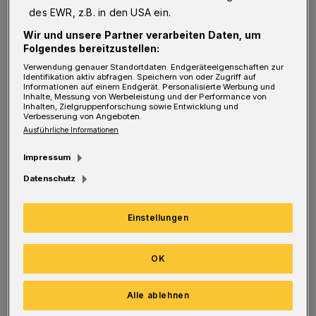
Verein alles versucht, um nach dem Trainer-
des EWR, z.B. in den USA ein.
und Sportdirektor-Wechsel eine Art
Wir und unsere Partner verarbeiten Daten, um
Folgendes bereitzustellen:
Aufbruchstimmung zu erzeugen. Gleich vier
Verwendung genauer Standortdaten. Endgeräteeigenschaften zur
der (noch von Karsten Hutwelker
Identifikation aktiv abfragen. Speichern von oder Zugriff auf
Informationen auf einem Endgerät. Personalisierte Werbung und
verpflichteten) Neuzugänge hatte Chefcoach
Inhalte, Messung von Werbeleistung und der Performance von
Inhalten, Zielgruppenforschung sowie Entwicklung und
Pascal Bieler in die Startformation berufen.
Verbesserung von Angeboten.
Ausführliche Informationen
Einer davon, Marwin Studtrucker, besorgte in
Impressum
der traditionsreichen „Roten Erde“ sogar den
Datenschutz
Führungstreffer. Als der Mannschaftsbus
wieder gen Bergisches Land startete, lagen
Einstellungen
jedoch keine Punkte im Gepäck.
OK
Davon allerdings war auch nicht zwingend
auszugehen. Zwar hat sich der WSV in der
Alle ablehnen
Winterpause durchaus verstärkt. Allerdings