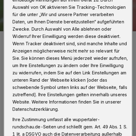
Auswahl von OK aktivieren Sie Tracking-Technologien
für die unter „Wir und unsere Partner verarbeiten
Daten, um Ihnen Dienste bereitzustellen“ aufgeführten
Zwecke. Durch Auswahl von Alle ablehnen oder
Widerruf Ihrer Einwilligung werden diese deaktiviert.
WSV-Trainer Pascal Bieler (hier bei der Einwechslung von Beyhan
Ametov.
Wenn Tracker deaktiviert sind, sind manche Inhalte und
Foto: Dirk Freund
Anzeigen möglicherweise nicht mehr so relevant für
Sie. Sie können dieses Menü jederzeit wieder aufrufen,
um Ihre Einstellungen zu ändern oder Ihre Einwilligung
zu widerrufen, indem Sie auf den Link Einstellungen am
unteren Rand der Webseite klicken [oder das
Von Jörn Koldehoff
schwebende Symbol unten links auf der Webseite, falls
zutreffend]. Ihre Einstellungen gelten innerhalb unseres
W
Website. Weitere Informationen finden Sie in unserer
ie ist sie nun einzuschätzen, die 1:3-
Datenschutzerklärung.
Auftaktniederlage am vergangenen
Ihre Zustimmung umfasst alle wuppertaler-
Wochenende bei der Reserve von Borussia
rundschau.de-Seiten und schließt gem. Art. 49 Abs. 1 S.
Dortmund? Im Vorfeld der Partie hatte der
1 lit. a DSGVO auch die Datenverarbeitung außerhalb