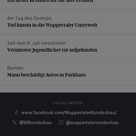
Am Tag des Geotops
Tief hinein in die Wuppertaler Unterwelt
Tief hinein in die Wuppertaler Unterwelt
Seit dem 8. Juli verschollen
Vermisster Jugendlicher tot aufgefunden
Vermisster Jugendlicher tot aufgefunden
Barmen
Mann beschädigt Autos in Parkhaus
Mann beschädigt Autos in Parkhaus
SOZIALE MEDIEN
www.facebook.com/WuppertalerRundschau/
@WRundschau
@wuppertalerrundschau