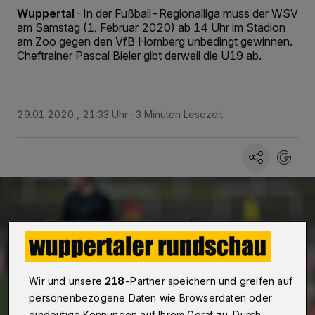
Wuppertal
·
In der Fußball-Regionalliga muss der WSV
am Samstag (1. Februar 2020) ab 14 Uhr im Stadion
am Zoo gegen den VfB Homberg unbedingt gewinnen.
Cheftrainer Pascal Bieler gibt derweil die U19 ab.
29.01.2020 , 21:33 Uhr
3 Minuten Lesezeit
Wir und unsere
218
-Partner speichern und greifen auf
personenbezogene Daten wie Browserdaten oder
eindeutige Kennungen auf Ihrem Gerät zu. Durch