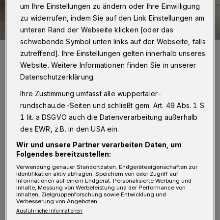
um Ihre Einstellungen zu ändern oder Ihre Einwilligung
zu widerrufen, indem Sie auf den Link Einstellungen am
unteren Rand der Webseite klicken [oder das
schwebende Symbol unten links auf der Webseite, falls
Der TVB will in der Tabelle noch höher klettern.
zutreffend]. Ihre Einstellungen gelten innerhalb unseres
Foto: TVB
Website. Weitere Informationen finden Sie in unserer
Datenschutzerklärung.
Ihre Zustimmung umfasst alle wuppertaler-
rundschau.de-Seiten und schließt gem. Art. 49 Abs. 1 S.
F
1 lit. a DSGVO auch die Datenverarbeitung außerhalb
ußball:
des EWR, z.B. in den USA ein.
Wir und unsere Partner verarbeiten Daten, um
Bundesliga, A-Junioren:
Folgendes bereitzustellen:
RW Oberhausen - Wuppertaler SV 2:2 (0:2).
Verwendung genauer Standortdaten. Endgeräteeigenschaften zur
Identifikation aktiv abfragen. Speichern von oder Zugriff auf
Liveticker
Informationen auf einem Endgerät. Personalisierte Werbung und
Inhalte, Messung von Werbeleistung und der Performance von
Zur Tabelle:
hier klicken!
Inhalten, Zielgruppenforschung sowie Entwicklung und
Verbesserung von Angeboten.
Ausführliche Informationen