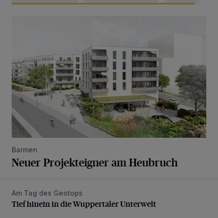
Neuer Projekteigner am Heubruch
Barmen
Neuer Projekteigner am Heubruch
Am Tag des Geotops
Tief hinein in die Wuppertaler Unterwelt
Tief hinein in die Wuppertaler Unterwelt