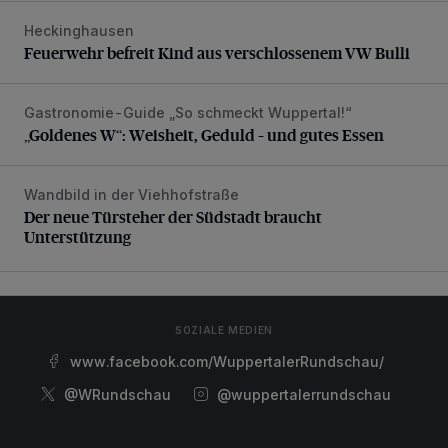
Heckinghausen
Feuerwehr befreit Kind aus verschlossenem VW Bulli
Feuerwehr befreit Kind aus verschlossenem VW Bulli
Gastronomie-Guide „So schmeckt Wuppertal!“
„Goldenes W“: Weisheit, Geduld – und gutes Essen
„Goldenes W“: Weisheit, Geduld – und gutes Essen
Wandbild in der Viehhofstraße
Der neue Türsteher der Südstadt braucht Unterstützung
Der neue Türsteher der Südstadt braucht
Unterstützung
SOZIALE MEDIEN
www.facebook.com/WuppertalerRundschau/
@WRundschau
@wuppertalerrundschau