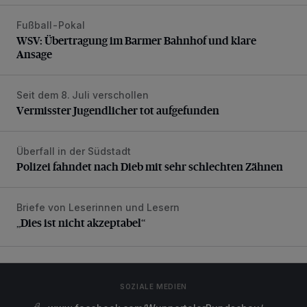
Fußball-Pokal
WSV: Übertragung im Barmer Bahnhof und klare Ansage
WSV: Übertragung im Barmer Bahnhof und klare
Ansage
Seit dem 8. Juli verschollen
Vermisster Jugendlicher tot aufgefunden
Vermisster Jugendlicher tot aufgefunden
Überfall in der Südstadt
Polizei fahndet nach Dieb mit sehr schlechten Zähnen
Polizei fahndet nach Dieb mit sehr schlechten Zähnen
Briefe von Leserinnen und Lesern
„Dies ist nicht akzeptabel“
„Dies ist nicht akzeptabel“
SOZIALE MEDIEN