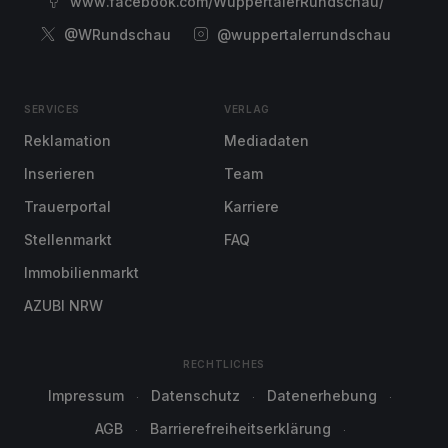
www.facebook.com/WuppertalerRundschau/
@WRundschau
@wuppertalerrundschau
SERVICES
VERLAG
Reklamation
Mediadaten
Inserieren
Team
Trauerportal
Karriere
Stellenmarkt
FAQ
Immobilienmarkt
AZUBI NRW
RECHTLICHES
Impressum
Datenschutz
Datenerhebung
AGB
Barrierefreiheitserklärung