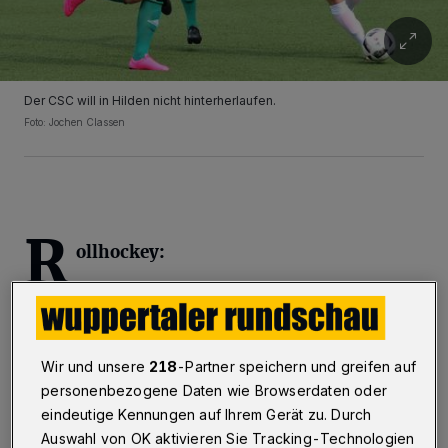
Der CSC will in Hilden nicht hinterherlaufen.
Foto: Jochen Classen
R
ollhockey:
Bundesliga, Männer:
RESG Walsum - RSC Cronenberg 10:3 (3:1)
Die Führung der Wuppertaler durch Jordi
Wir und unsere
218
-Partner speichern und greifen auf
personenbezogene Daten wie Browserdaten oder
Molet hielt nur bis kurz vor die Halbzeit. Dann
eindeutige Kennungen auf Ihrem Gerät zu. Durch
wandelte Walsum den Rückstand in eine
Auswahl von OK aktivieren Sie Tracking-Technologien