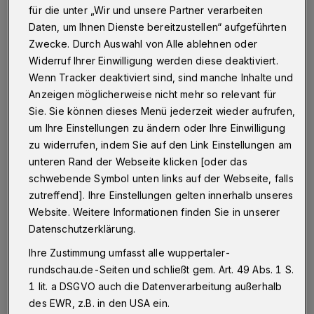
deutliche Führung um. Erst in der
für die unter „Wir und unsere Partner verarbeiten
Schlussphase erzielten Kai Riedel und
Daten, um Ihnen Dienste bereitzustellen“ aufgeführten
Zwecke. Durch Auswahl von Alle ablehnen oder
Sebastian Rath weitere Treffer für den RSC. 19.
Widerruf Ihrer Einwilligung werden diese deaktiviert.
November (18 Uhr): RSC Darmstadt - RSC
Wenn Tracker deaktiviert sind, sind manche Inhalte und
Cronenberg.
Anzeigen möglicherweise nicht mehr so relevant für
Sie. Sie können dieses Menü jederzeit wieder aufrufen,
Handball:
um Ihre Einstellungen zu ändern oder Ihre Einwilligung
zu widerrufen, indem Sie auf den Link Einstellungen am
unteren Rand der Webseite klicken [oder das
Bundesliga, Männer:
schwebende Symbol unten links auf der Webseite, falls
Bergischer HC - RN Löwen 24:26 (12:17).
zutreffend]. Ihre Einstellungen gelten innerhalb unseres
Vorbericht
/
Liveticker!
/
Nachbericht
Website. Weitere Informationen finden Sie in unserer
Datenschutzerklärung.
2. Liga, Frauen:
Ihre Zustimmung umfasst alle wuppertaler-
DJK/MJC Trier - TV Beyeröhde 32:28 (17:12)
rundschau.de-Seiten und schließt gem. Art. 49 Abs. 1 S.
Beyeröhde führte in der 26. Minute noch mit
1 lit. a DSGVO auch die Datenverarbeitung außerhalb
des EWR, z.B. in den USA ein.
12:11, ließ dann aber abreißen. Tore: Sandra