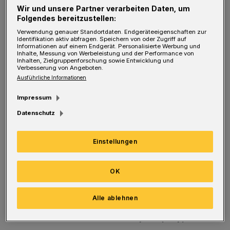
Wir und unsere Partner verarbeiten Daten, um
Münch 7/7, Mandy Münch 4/1, Fabisch 3/1,
Folgendes bereitzustellen:
Stefes 4, Tomlik 1, Jörgens 2, Adeberg 3,
Verwendung genauer Standortdaten. Endgeräteeigenschaften zur
Identifikation aktiv abfragen. Speichern von oder Zugriff auf
Sosnierz 1, Heinrichs 3. MIt 4:12 Punkten ist
Informationen auf einem Endgerät. Personalisierte Werbung und
Inhalte, Messung von Werbeleistung und der Performance von
der TVB Drittletzter. Am Samstag (19.
Inhalten, Zielgruppenforschung sowie Entwicklung und
Verbesserung von Angeboten.
November 2016) kommt der Liga-Elfte SV
Ausführliche Informationen
Werder Bremen um 18.45 Uhr in die
Impressum
Buschenburg.
Datenschutz
Einstellungen
Regionalliga, Männer:
HSG Bergische Panther - Bergischer HC II
OK
34:19 (18:10)
Alle ablehnen
Oberliga, Frauen:
SG Überruhr - TB Wülfrath 19:20 (10:9)