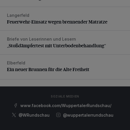
Langerfeld
Feuerwehr-Einsatz wegen brennender Matratze
Feuerwehr-Einsatz wegen brennender Matratze
Briefe von Leserinnen und Lesern
„Stoßdämpfertest mit Unterbodenbehandlung“
„Stoßdämpfertest mit Unterbodenbehandlung“
Elberfeld
Ein neuer Brunnen für die Alte Freiheit
Ein neuer Brunnen für die Alte Freiheit
SOZIALE MEDIEN
www.facebook.com/WuppertalerRundschau/
@WRundschau
@wuppertalerrundschau