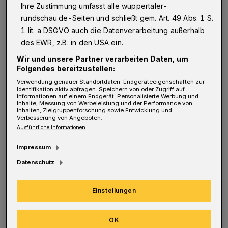
28:21.
Liveticker!
/
Nachbericht
Ihre Zustimmung umfasst alle wuppertaler-
rundschau.de-Seiten und schließt gem. Art. 49 Abs. 1 S.
Fußball:
1 lit. a DSGVO auch die Datenverarbeitung außerhalb
des EWR, z.B. in den USA ein.
Bundesliga, A-Junioren:
Wir und unsere Partner verarbeiten Daten, um
Folgendes bereitzustellen:
Bayer 04 Leverkusen - Wuppertaler SV 0:0.
Verwendung genauer Standortdaten. Endgeräteeigenschaften zur
Liveticker!
Identifikation aktiv abfragen. Speichern von oder Zugriff auf
Informationen auf einem Endgerät. Personalisierte Werbung und
Zur Tabelle:
hier klicken!
Inhalte, Messung von Werbeleistung und der Performance von
Inhalten, Zielgruppenforschung sowie Entwicklung und
Verbesserung von Angeboten.
Regionalliga:
Ausführliche Informationen
SC Verl - Wuppertaler SV 2:2.
Liveticker!
/
Impressum
Nachbericht
Datenschutz
Zur Tabelle:
hier klicken!
Einstellungen
Oberliga:
OK