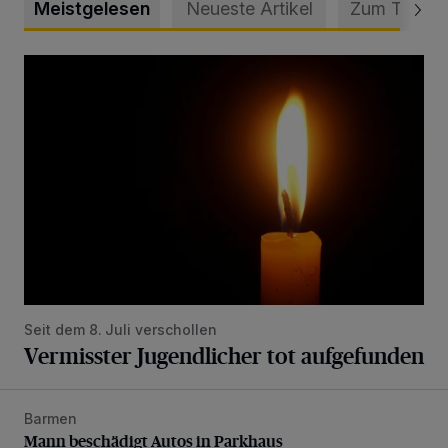
Meistgelesen
Neueste Artikel
Zum Thema
Vermisster Jugendlicher tot aufgefunden
Seit dem 8. Juli verschollen
Vermisster Jugendlicher tot aufgefunden
Barmen
Mann beschädigt Autos in Parkhaus
Mann beschädigt Autos in Parkhaus