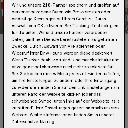
Wir und unsere
218
-Partner speichern und greifen auf
personenbezogene Daten wie Browserdaten oder
eindeutige Kennungen auf Ihrem Gerät zu. Durch
Auswahl von OK aktivieren Sie Tracking-Technologien
für die unter „Wir und unsere Partner verarbeiten
Daten, um Ihnen Dienste bereitzustellen“ aufgeführten
Der BHC (li. der Sportliche Leiter Viktor Szilagyi, re. Trainer
Sebastian Hinze) startet in die neue Saison.
Zwecke. Durch Auswahl von Alle ablehnen oder
Foto: Lanxess
Widerruf Ihrer Einwilligung werden diese deaktiviert.
Wenn Tracker deaktiviert sind, sind manche Inhalte und
Anzeigen möglicherweise nicht mehr so relevant für
Sie. Sie können dieses Menü jederzeit wieder aufrufen,
um Ihre Einstellungen zu ändern oder Ihre Einwilligung
H
andball:
zu widerrufen, indem Sie auf den Link Einstellungen am
unteren Rand der Webseite klicken [oder das
schwebende Symbol unten links auf der Webseite, falls
DHB-Pokal, 1. Runde:
zutreffend]. Ihre Einstellungen gelten innerhalb unseres
Finale: Bergischer HC - HSG Krefeld 34:16
Website. Weitere Informationen finden Sie in unserer
Halbfinale: Bergischer HC - TV Emsdetten
Datenschutzerklärung.