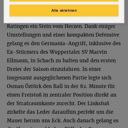
Cronenberger SC - Germania Ratingen 1:0
Spielern und Verantwortlichen des
Alle ablehnen
Cronenberger SC fiel nach dem Spiel gegen
Ratingen ein Stein vom Herzen. Dank einiger
Umstellungen und einer kompakten Defensive
gelang es den Germania-Angriff, inklusive des
Ex-Stürmers des Wuppertaler SV Marvin
Ellmann, in Schach zu halten und den ersten
Dreier der Saison einzufahren. In einer
insgesamt ausgeglichenen Partie legte sich
Osman Öztürk den Ball in der 82. Minute für
einen Freistoß in zentraler Position direkt an
der Strafraumkante zurecht. Der Linksfuß
zirkelte das Leder daraufhin perfekt um die
Mauer herum uns Eck. Auch danach gelang es