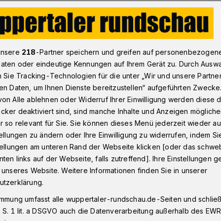
Sport-Ergebnisse vom 4. bis 5. Februar 2017
unsere
218
-Partner speichern und greifen auf personenbezogen
aten oder eindeutige Kennungen auf Ihrem Gerät zu. Durch Ausw
n Sie Tracking-Technologien für die unter „Wir und unsere Partne
sse vom 4. bis 5.
en Daten, um Ihnen Dienste bereitzustellen“ aufgeführten Zwecke
on Alle ablehnen oder Widerruf Ihrer Einwilligung werden diese de
7
cker deaktiviert sind, sind manche Inhalte und Anzeigen möglich
r so relevant für Sie. Sie können dieses Menü jederzeit wieder au
tellungen zu ändern oder Ihre Einwilligung zu widerrufen, indem Si
stellungen am unteren Rand der Webseite klicken [oder das schw
ie aktuell, wie die Sportclubs aus
ten links auf der Webseite, falls zutreffend]. Ihre Einstellungen g
aben.
 unseres Website. Weitere Informationen finden Sie in unserer
utzerklärung.
immung umfasst alle wuppertaler-rundschau.de-Seiten und schließt
 S. 1 lit. a DSGVO auch die Datenverarbeitung außerhalb des EWR, 
sezeit