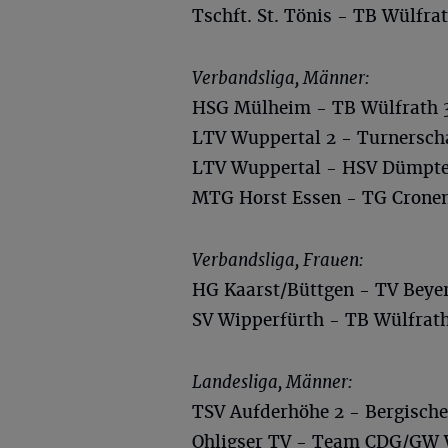
Tschft. St. Tönis - TB Wülfrat
Verbandsliga, Männer:
HSG Mülheim - TB Wülfrath 33
LTV Wuppertal 2 - Turnerscha
LTV Wuppertal - HSV Dümpten
MTG Horst Essen - TG Cronenb
Verbandsliga, Frauen:
HG Kaarst/Büttgen - TV Beyer
SV Wipperfürth - TB Wülfrath 
Landesliga, Männer:
TSV Aufderhöhe 2 - Bergischer
Ohligser TV - Team CDG/GW W