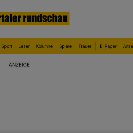
Sport
Leser
Kolumne
Spiele
Trauer
E-Paper
Anze