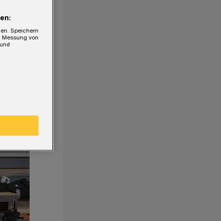
en:
gen. Speichern
e, Messung von
 und