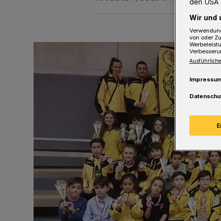
den USA 
Wir und 
Verwendung
von oder Zu
Werbeleist
Verbesseru
Ausführliche
Impressu
Datenschu
E