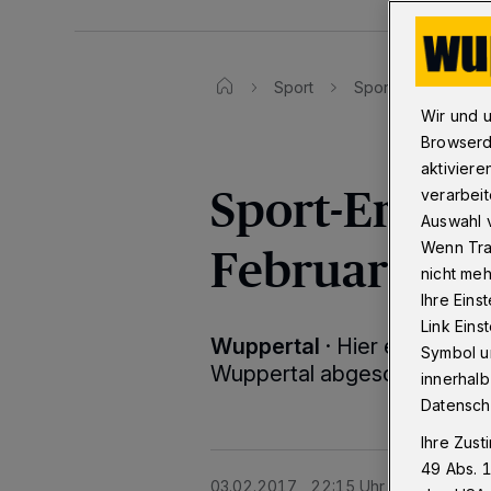
Sport
Sport-Ergebnisse
Wir und 
Browserd
aktiviere
Sport-Ergebni
verarbeit
Auswahl v
Februar 201
Wenn Tra
nicht meh
Ihre Eins
Link Ein
Wuppertal
·
Hier erfahren S
Symbol un
Wuppertal abgeschnitten h
innerhalb
Datensch
Ihre Zust
49 Abs. 1
03.02.2017 , 22:15 Uhr
2 Minuten Le