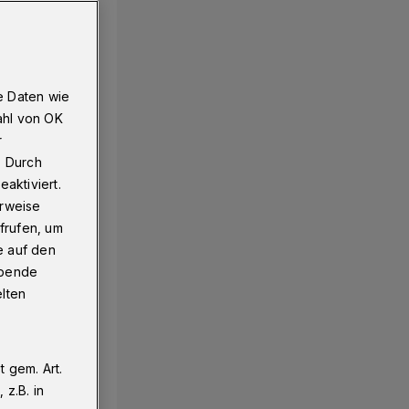
e Daten wie
ahl von OK
r
. Durch
aktiviert.
erweise
frufen, um
e auf den
ebende
elten
 gem. Art.
z.B. in