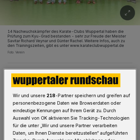
14 Nachwuchskämpfer des Karate-Clubs Wuppertal haben die
Prüfung zum Kyu-Grad bestanden - sehr zur Freude der Meister
Savitar Richard Veynar und Günter Rachel. Weitere Infos, auch zu
den Trainingszeiten, gibt es unter www.karateclubwuppertal.de
Foto: Verein
R
ollhockey:
Wir und unsere
218
-Partner speichern und greifen auf
personenbezogene Daten wie Browserdaten oder
Bundesliga, Männer:
eindeutige Kennungen auf Ihrem Gerät zu. Durch
Auswahl von OK aktivieren Sie Tracking-Technologien
RESG Walsum - SC Moskitos Wuppertal 11:3
für die unter „Wir und unsere Partner verarbeiten
(6:2)
Daten, um Ihnen Dienste bereitzustellen“ aufgeführten
Valkenswaardse RC - RSC Cronenberg 2:1 (1:0)