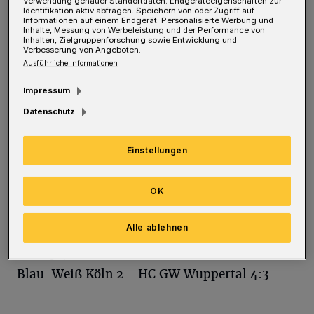
Verwendung genauer Standortdaten. Endgeräteeigenschaften zur
schießt, muss definitiv von einem
Identifikation aktiv abfragen. Speichern von oder Zugriff auf
Informationen auf einem Endgerät. Personalisierte Werbung und
gewonnenen Punkt sprechen und das geht für
Inhalte, Messung von Werbeleistung und der Performance von
Inhalten, Zielgruppenforschung sowie Entwicklung und
mich in Ordnung. Wir waren in der ersten
Verbesserung von Angeboten.
Ausführliche Informationen
Hälfte das bessere Team, die Bonner hatten
Impressum
eine starke Phase in der zweiten Halbzeit!",
Datenschutz
resümierte Lennart Kern. Nach dem Remis der
beiden Schlusslichter bleibt das Abstiegsduell
Einstellungen
offen. Am Freitag (16. Dezember 2016) treten
die Wuppertaler um 20.30 Uhr beim Crefelder
OK
HTC 2 an.
Alle ablehnen
Oberliga, Frauen:
Blau-Weiß Köln 2 - HC GW Wuppertal 4:3