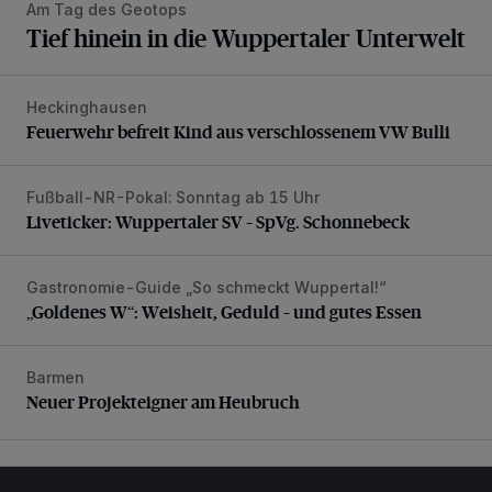
Am Tag des Geotops
Tief hinein in die Wuppertaler Unterwelt
Heckinghausen
Feuerwehr befreit Kind aus verschlossenem VW Bulli
Feuerwehr befreit Kind aus verschlossenem VW Bulli
Fußball-NR-Pokal: Sonntag ab 15 Uhr
Liveticker: Wuppertaler SV – SpVg. Schonnebeck
Liveticker: Wuppertaler SV – SpVg. Schonnebeck
Gastronomie-Guide „So schmeckt Wuppertal!“
„Goldenes W“: Weisheit, Geduld – und gutes Essen
„Goldenes W“: Weisheit, Geduld – und gutes Essen
Barmen
Neuer Projekteigner am Heubruch
Neuer Projekteigner am Heubruch