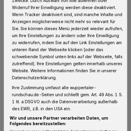
Zwecke. Durch Auswahl von Alle ablehnen oder
Widerruf Ihrer Einwilligung werden diese deaktiviert.
Hockey:
Wenn Tracker deaktiviert sind, sind manche Inhalte und
Anzeigen möglicherweise nicht mehr so relevant für
Sie. Sie können dieses Menü jederzeit wieder aufrufen,
Regionalliga, Männer:
um Ihre Einstellungen zu ändern oder Ihre Einwilligung
ETG Wuppertal - Bonner THV 4:4 (2:1)
zu widerrufen, indem Sie auf den Link Einstellungen am
Max Winterberg (2) und Fynn Schmitz
unteren Rand der Webseite klicken [oder das
brachten die ETG mit 3:1 in Führung. Bonn
schwebende Symbol unten links auf der Webseite, falls
zutreffend]. Ihre Einstellungen gelten innerhalb unseres
wurde aggressiver und drehte die Partie auf
Website. Weitere Informationen finden Sie in unserer
3:4 (56.). Nun setzten die Elberfelder alles auf
Datenschutzerklärung.
eine Karte und ersetzten den guten Torwart
Ihre Zustimmung umfasst alle wuppertaler-
Daniel durch einen weiteren Feldspieler. Zehn
rundschau.de-Seiten und schließt gem. Art. 49 Abs. 1 S.
Sekunden vor Schluss fand Schmitz die Lücke
1 lit. a DSGVO auch die Datenverarbeitung außerhalb
zwischen den tief verteidigenden Bonnern und
des EWR, z.B. in den USA ein.
in Kapitän Lennart Kern einen Abnehmer —
Wir und unsere Partner verarbeiten Daten, um
Folgendes bereitzustellen:
4:4. "Wer in der letzten Minute den Ausgleich