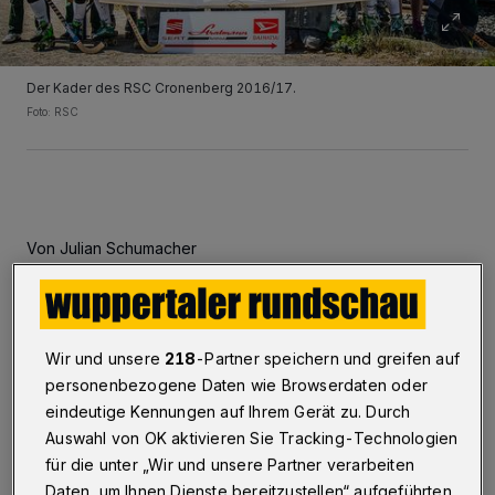
Der Kader des RSC Cronenberg 2016/17.
Foto: RSC
Von Julian Schumacher
R
ollhockey:
Wir und unsere
218
-Partner speichern und greifen auf
Bundesliga, Männer:
personenbezogene Daten wie Browserdaten oder
RSC Cronenberg - SC Bison Calenberg 8:3 (4:1)
eindeutige Kennungen auf Ihrem Gerät zu. Durch
Auswahl von OK aktivieren Sie Tracking-Technologien
Tore: Molet (4), Rath (2), Leandro und Börkei.
für die unter „Wir und unsere Partner verarbeiten
Der RSC verbesserte sich auf Rang sieben. Am
Daten, um Ihnen Dienste bereitzustellen“ aufgeführten