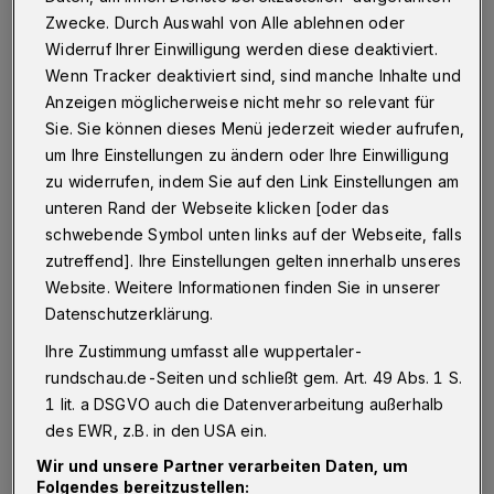
Samstag (3. Dezember 2016) kommt der
Zwecke. Durch Auswahl von Alle ablehnen oder
Tabellenführer Germania Herringen um 18 Uhr
Widerruf Ihrer Einwilligung werden diese deaktiviert.
Wenn Tracker deaktiviert sind, sind manche Inhalte und
in die Alfred-Henckels-Halle.
Anzeigen möglicherweise nicht mehr so relevant für
Sie. Sie können dieses Menü jederzeit wieder aufrufen,
Hockey:
um Ihre Einstellungen zu ändern oder Ihre Einwilligung
zu widerrufen, indem Sie auf den Link Einstellungen am
Regionalliga, Männer:
unteren Rand der Webseite klicken [oder das
Uhlenhorst Mülheim 2 - ETG Wuppertal 6:5
schwebende Symbol unten links auf der Webseite, falls
zutreffend]. Ihre Einstellungen gelten innerhalb unseres
(2:4)
Website. Weitere Informationen finden Sie in unserer
Die ETG startete mit einem Handicap: Max
Datenschutzerklärung.
Winterberg (Krankheit) und Kapitän Lennart
Ihre Zustimmung umfasst alle wuppertaler-
Kern (Hand) gingen verletzungsbedingt in die
rundschau.de-Seiten und schließt gem. Art. 49 Abs. 1 S.
Partie beim Aufsteiger. Dennoch führten die
1 lit. a DSGVO auch die Datenverarbeitung außerhalb
Wuppertaler zur Pause nach Toren von Max
des EWR, z.B. in den USA ein.
Winterberg, Fynn Schmitz (2), Enno Heisler
Wir und unsere Partner verarbeiten Daten, um
Folgendes bereitzustellen: