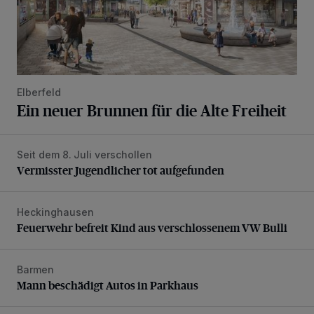
Elberfeld
Ein neuer Brunnen für die Alte Freiheit
Seit dem 8. Juli verschollen
Vermisster Jugendlicher tot aufgefunden
Vermisster Jugendlicher tot aufgefunden
Heckinghausen
Feuerwehr befreit Kind aus verschlossenem VW Bulli
Feuerwehr befreit Kind aus verschlossenem VW Bulli
Barmen
Mann beschädigt Autos in Parkhaus
Mann beschädigt Autos in Parkhaus