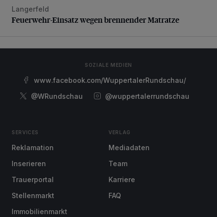
Langerfeld
Feuerwehr-Einsatz wegen brennender Matratze
Feuerwehr-Einsatz wegen brennender Matratze
SOZIALE MEDIEN
www.facebook.com/WuppertalerRundschau/
@WRundschau
@wuppertalerrundschau
SERVICES
VERLAG
Reklamation
Mediadaten
Inserieren
Team
Trauerportal
Karriere
Stellenmarkt
FAQ
Immobilienmarkt