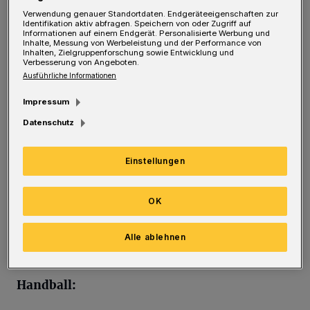
mit 4:2. Nach dem Wechsel kippte das Spiel.
Verwendung genauer Standortdaten. Endgeräteeigenschaften zur
"Das Ding war eigentlich schon gelaufen, hier
Identifikation aktiv abfragen. Speichern von oder Zugriff auf
Informationen auf einem Endgerät. Personalisierte Werbung und
war heute deutlich mehr drin", ärgert sich
Inhalte, Messung von Werbeleistung und der Performance von
Inhalten, Zielgruppenforschung sowie Entwicklung und
Verbesserung von Angeboten.
Kern. In der kommenden Woche kommt das
Ausführliche Informationen
Starensemble aus Rot-Weiß Köln nach
Impressum
Elberfeld in die "Festung Hesselnberg". Gegen
Datenschutz
die Mannschaft um Benni und Timo Wess, die
Olympiasieger von 2012, werden mehr als 250
Einstellungen
Zuschauer erwartet. Die Wuppertaler stehen
nach zwei Spielen bereits ein wenig unter
OK
Druck und wollen erneut ihre Heimstärke,
dann über 60 Spielminuten, nutzen.
Alle ablehnen
Handball: