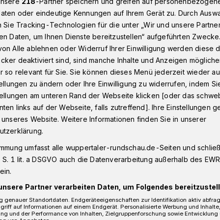
unsere
218
-Partner speichern und greifen auf personenbezogen
aten oder eindeutige Kennungen auf Ihrem Gerät zu. Durch Ausw
n Sie Tracking-Technologien für die unter „Wir und unsere Partne
en Daten, um Ihnen Dienste bereitzustellen“ aufgeführten Zwecke
schriftzug in Wuppertal
on Alle ablehnen oder Widerruf Ihrer Einwilligung werden diese de
cker deaktiviert sind, sind manche Inhalte und Anzeigen möglich
r so relevant für Sie. Sie können dieses Menü jederzeit wieder au
tellungen zu ändern oder Ihre Einwilligung zu widerrufen, indem Si
erbeschriftzug
stellungen am unteren Rand der Webseite klicken [oder das schw
ten links auf der Webseite, falls zutreffend]. Ihre Einstellungen g
 unseres Website. Weitere Informationen finden Sie in unserer
utzerklärung.
 technischer Defekt hat am
immung umfasst alle wuppertaler-rundschau.de-Seiten und schließt
2020) dafür gesorgt, dass der
 S. 1 lit. a DSGVO auch die Datenverarbeitung außerhalb des EWR, 
dekomplexes „Werther Carré“ in Brand
ein.
unsere Partner verarbeiten Daten, um Folgendes bereitzustell
 genauer Standortdaten. Endgeräteeigenschaften zur Identifikation aktiv abfra
griff auf Informationen auf einem Endgerät. Personalisierte Werbung und Inhalt
ung und der Performance von Inhalten, Zielgruppenforschung sowie Entwicklung