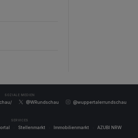
d
SOZIALE MEDIEN
chau/
@WRundschau
@wuppertalerrundschau
SERVICES
ortal
Stellenmarkt
Immobilienmarkt
AZUBI NRW