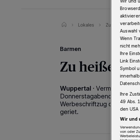
Wir und 
Browserd
aktiviere
verarbeit
Lokales
Zu heißer Werbe
Auswahl v
Wenn Tra
nicht meh
Barmen
Ihre Eins
Zu heißer W
Link Ein
Symbol un
innerhalb
Datensch
Wuppertal
·
Vermutlich ein
Ihre Zust
Donnerstagabend (9. April 
49 Abs. 1
Werbeschriftzug des Gebäu
den USA 
geriet.
Wir und 
Verwendung
von oder Zu
Werbeleist