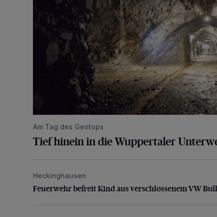
Am Tag des Geotops
Tief hinein in die Wuppertaler Unterwe
Heckinghausen
Feuerwehr befreit Kind aus verschlossenem VW Bulli
Feuerwehr befreit Kind aus verschlossenem VW Bull