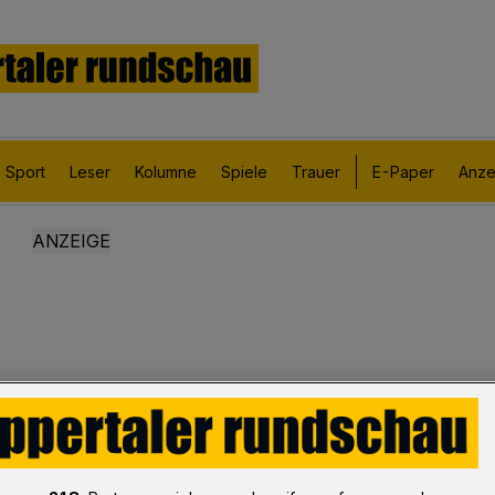
Sport
Leser
Kolumne
Spiele
Trauer
E-Paper
Anze