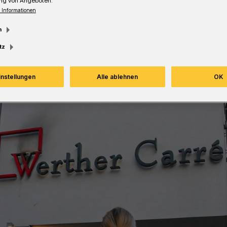
ng von Angeboten.
Lesezeit
 Informationen
m
tz
instellungen
Alle ablehnen
OK