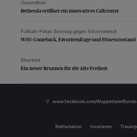
Gesundheit
Bethesda eröffnet ein innovatives Callcenter
Bethesda eröffnet ein innovatives Callcenter
Fußball-Pokal: Sonntag gegen Schonnebeck
WSV: Comeback, Favoritenfrage und Fitnesszustan
WSV: Comeback, Favoritenfrage und Fitnesszustand
Elberfeld
Ein neuer Brunnen für die Alte Freiheit
Ein neuer Brunnen für die Alte Freiheit
www.facebook.com/WuppertalerRunds
Reklamation
Inserieren
Trauerp