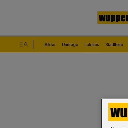
Bilder
Umfrage
Lokales
Stadtteile