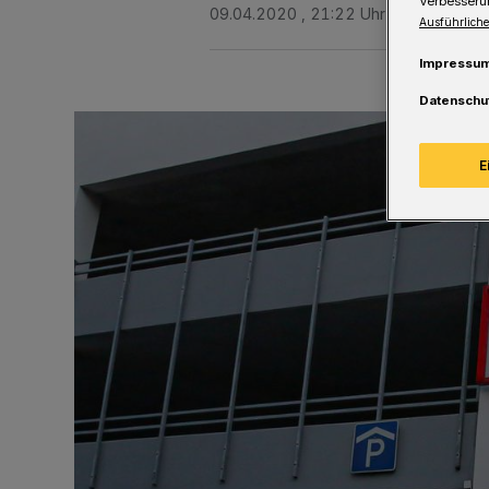
Verbesseru
09.04.2020 , 21:22 Uhr
Eine Minute 
Ausführliche
Impressu
Datenschu
E