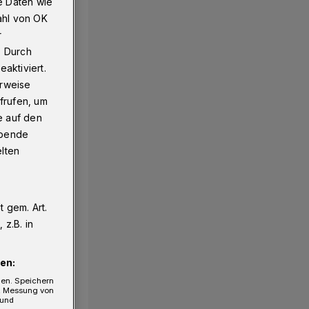
e Daten wie
ahl von OK
r
. Durch
aktiviert.
erweise
frufen, um
e auf den
ebende
elten
 gem. Art.
z.B. in
en:
gen. Speichern
e, Messung von
 und