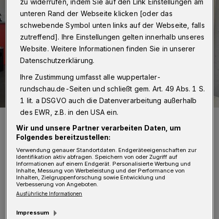
zu widerrufen, indem Sie auf den Link Einstellungen am
unteren Rand der Webseite klicken [oder das
schwebende Symbol unten links auf der Webseite, falls
zutreffend]. Ihre Einstellungen gelten innerhalb unseres
Website. Weitere Informationen finden Sie in unserer
Datenschutzerklärung.
Ihre Zustimmung umfasst alle wuppertaler-
rundschau.de-Seiten und schließt gem. Art. 49 Abs. 1 S.
1 lit. a DSGVO auch die Datenverarbeitung außerhalb
des EWR, z.B. in den USA ein.
Blick in das „Café Cosa“ (Archivbild).
Wir und unsere Partner verarbeiten Daten, um
Foto: Simone Bahrmann
Folgendes bereitzustellen:
Verwendung genauer Standortdaten. Endgeräteeigenschaften zur
Identifikation aktiv abfragen. Speichern von oder Zugriff auf
Informationen auf einem Endgerät. Personalisierte Werbung und
Inhalte, Messung von Werbeleistung und der Performance von
Inhalten, Zielgruppenforschung sowie Entwicklung und
Verbesserung von Angeboten.
„Bisher wurden beide Projekte vom Jobcenter
Ausführliche Informationen
Wuppertal AöR durch Bundesmittel aus dem
Impressum