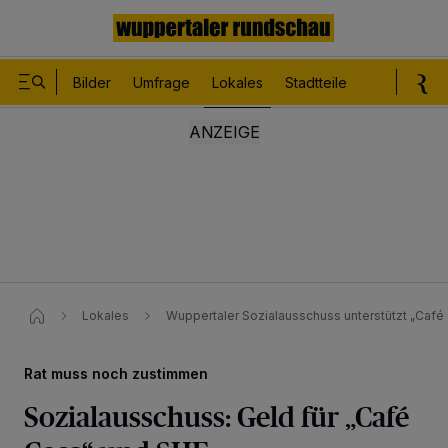
Bilder
Umfrage
Lokales
Stadtteile
Sport
Le
Lokales
Wuppertaler Sozialausschuss unterstützt „Café
Rat muss noch zustimmen
Sozialausschuss: Geld für „Café