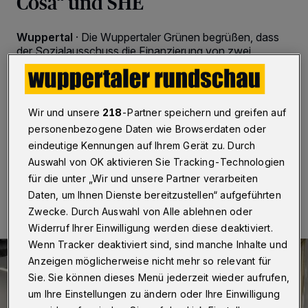
Cosa“ und SHE
Wuppertal
·
Die Wuppertaler Grünen begrüßen, dass
der Sozialausschuss die Finanzierung von zwei
Projekten beschlossen hat – die des „Café Cosa“ der
Suchthilfe Wuppertal im Wupperpark Ost und „SHE –
Soziale Hilfe erleben“, das von der Diakonie und vom
Verein „Alpha“ durchgeführt wird. Beide haben nun bis
Wir und unsere
218
-Partner speichern und greifen auf
Ende 2025 eine Perspektive.
personenbezogene Daten wie Browserdaten oder
eindeutige Kennungen auf Ihrem Gerät zu. Durch
Auswahl von OK aktivieren Sie Tracking-Technologien
13.06.2024 , 10:00 Uhr
Eine Minute Lesezeit
für die unter „Wir und unsere Partner verarbeiten
Daten, um Ihnen Dienste bereitzustellen“ aufgeführten
Zwecke. Durch Auswahl von Alle ablehnen oder
Widerruf Ihrer Einwilligung werden diese deaktiviert.
Wenn Tracker deaktiviert sind, sind manche Inhalte und
Anzeigen möglicherweise nicht mehr so relevant für
Sie. Sie können dieses Menü jederzeit wieder aufrufen,
um Ihre Einstellungen zu ändern oder Ihre Einwilligung