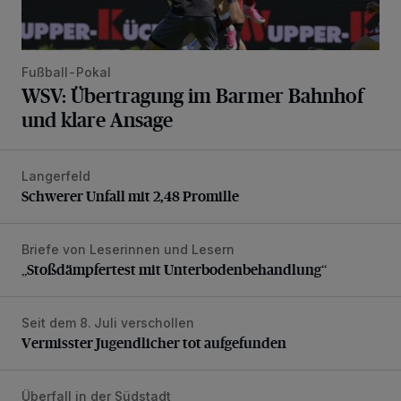
Fußball-Pokal
WSV: Übertragung im Barmer Bahnhof
und klare Ansage
Langerfeld
Schwerer Unfall mit 2,48 Promille
Schwerer Unfall mit 2,48 Promille
Briefe von Leserinnen und Lesern
„Stoßdämpfertest mit Unterbodenbehandlung“
„Stoßdämpfertest mit Unterbodenbehandlung“
Seit dem 8. Juli verschollen
Vermisster Jugendlicher tot aufgefunden
Vermisster Jugendlicher tot aufgefunden
Überfall in der Südstadt
Polizei fahndet nach Dieb mit sehr schlechten Zähnen