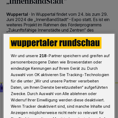
„InnenBandStadt“
Wuppertal
·
In Wuppertal findet vom 24. bis zum 29.
Juni 2024 die „InnenBandStadt“-Expo statt. Es ist ein
weiteres Projekt im Rahmen des Förderprogramms
„Zukunftsfähige Innenstädte und Zentren“ des
Bundesministeriums für Wohnen.
Wir und unsere
218
-Partner speichern und greifen auf
13.06.2024 , 09:30 Uhr
2 Minuten Lesezeit
personenbezogene Daten wie Browserdaten oder
eindeutige Kennungen auf Ihrem Gerät zu. Durch
Auswahl von OK aktivieren Sie Tracking-Technologien
für die unter „Wir und unsere Partner verarbeiten
Daten, um Ihnen Dienste bereitzustellen“ aufgeführten
Zwecke. Durch Auswahl von Alle ablehnen oder
Widerruf Ihrer Einwilligung werden diese deaktiviert.
Wenn Tracker deaktiviert sind, sind manche Inhalte und
Anzeigen möglicherweise nicht mehr so relevant für