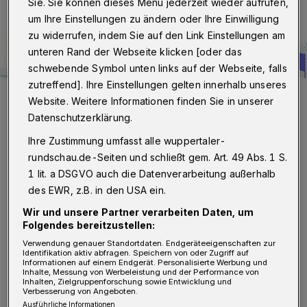
Sie. Sie können dieses Menü jederzeit wieder aufrufen,
um Ihre Einstellungen zu ändern oder Ihre Einwilligung
zu widerrufen, indem Sie auf den Link Einstellungen am
unteren Rand der Webseite klicken [oder das
schwebende Symbol unten links auf der Webseite, falls
zutreffend]. Ihre Einstellungen gelten innerhalb unseres
Das Logo zur Veranstaltung.
Website. Weitere Informationen finden Sie in unserer
Foto: Stadt Wuppertal
Datenschutzerklärung.
Ihre Zustimmung umfasst alle wuppertaler-
rundschau.de-Seiten und schließt gem. Art. 49 Abs. 1 S.
1 lit. a DSGVO auch die Datenverarbeitung außerhalb
des EWR, z.B. in den USA ein.
„Ziel der InnenBandStadt-Expo ist es, einen
Wir und unsere Partner verarbeiten Daten, um
Gesamteindruck über die zahlreichen
Folgendes bereitzustellen:
laufenden Projektbausteine zu geben und
Verwendung genauer Standortdaten. Endgeräteeigenschaften zur
Identifikation aktiv abfragen. Speichern von oder Zugriff auf
weiterhin zur zukunftsweisenden
Informationen auf einem Endgerät. Personalisierte Werbung und
Inhalte, Messung von Werbeleistung und der Performance von
Innenstadtentwicklung zwischen Barmen und
Inhalten, Zielgruppenforschung sowie Entwicklung und
Verbesserung von Angeboten.
Elberfeld beizutragen“, erklärt der
Ausführliche Informationen