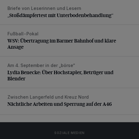
Briefe von Leserinnen und Lesern
„Stoßdämpfertest mit Unterbodenbehandlung“
„Stoßdämpfertest mit Unterbodenbehandlung“
Fußball-Pokal
WSV: Übertragung im Barmer Bahnhof und klare Ansage
WSV: Übertragung im Barmer Bahnhof und klare
Ansage
Am 4. September in der „börse“
Lydia Benecke: Über Hochstapler, Betrüger und Blender
Lydia Benecke: Über Hochstapler, Betrüger und
Blender
Zwischen Langerfeld und Kreuz Nord
Nächtliche Arbeiten und Sperrung auf der A46
Nächtliche Arbeiten und Sperrung auf der A46
SOZIALE MEDIEN