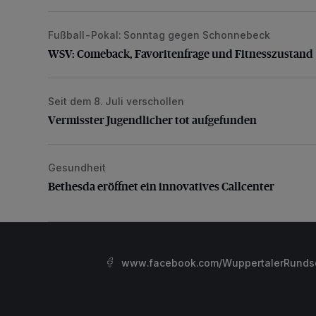
Fußball-Pokal: Sonntag gegen Schonnebeck
WSV: Comeback, Favoritenfrage und Fitnesszustan
WSV: Comeback, Favoritenfrage und Fitnesszustand
Seit dem 8. Juli verschollen
Vermisster Jugendlicher tot aufgefunden
Vermisster Jugendlicher tot aufgefunden
Gesundheit
Bethesda eröffnet ein innovatives Callcenter
Bethesda eröffnet ein innovatives Callcenter
www.facebook.com/WuppertalerRunds