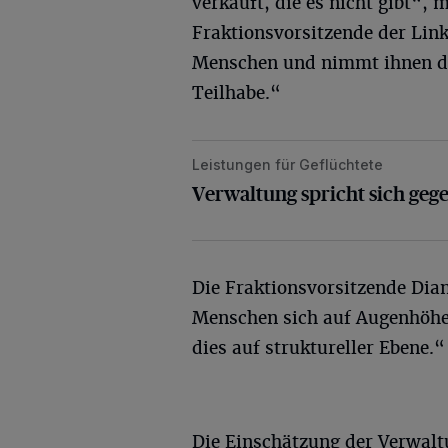
verkauft, die es nicht gibt“, 
Fraktionsvorsitzende der Lin
Menschen und nimmt ihnen die
Teilhabe.“
Leistungen für Geflüchtete
Verwaltung spricht sich gegen die 
Verwaltung spricht sich gege
Die Fraktionsvorsitzende Dian
Menschen sich auf Augenhöhe 
dies auf struktureller Ebene.“
Die Einschätzung der Verwalt