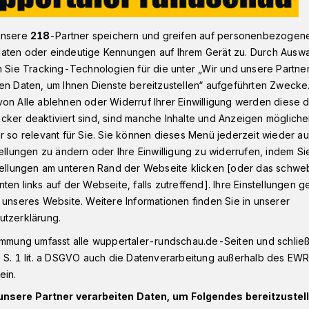
unsere
218
-Partner speichern und greifen auf personenbezogen
aten oder eindeutige Kennungen auf Ihrem Gerät zu. Durch Ausw
ke gegen Einführung der Bezahlkarte
n Sie Tracking-Technologien für die unter „Wir und unsere Partne
en Daten, um Ihnen Dienste bereitzustellen“ aufgeführten Zwecke
on Alle ablehnen oder Widerruf Ihrer Einwilligung werden diese de
r
cker deaktiviert sind, sind manche Inhalte und Anzeigen möglich
 Einführung der
r so relevant für Sie. Sie können dieses Menü jederzeit wieder au
tellungen zu ändern oder Ihre Einwilligung zu widerrufen, indem Si
stellungen am unteren Rand der Webseite klicken [oder das schw
für Geflüchtete
ten links auf der Webseite, falls zutreffend]. Ihre Einstellungen g
 unseres Website. Weitere Informationen finden Sie in unserer
utzerklärung.
r Linke wird am 15. Dezember im
immung umfasst alle wuppertaler-rundschau.de-Seiten und schließt
ng einer Bezahlkarte für Geflüchtete
 S. 1 lit. a DSGVO auch die Datenverarbeitung außerhalb des EWR, 
der Verwaltung empfiehlt, wegen des
ein.
nds darauf zu verzichten.
unsere Partner verarbeiten Daten, um Folgendes bereitzustell