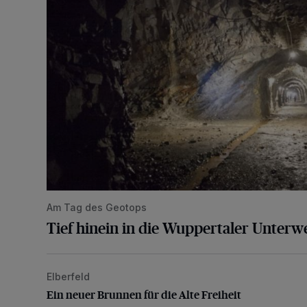
Am Tag des Geotops
Tief hinein in die Wuppertaler Unterwe
Elberfeld
Ein neuer Brunnen für die Alte Freiheit
Ein neuer Brunnen für die Alte Freiheit