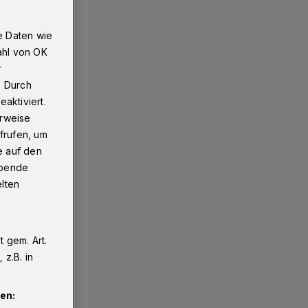
e Daten wie
ahl von OK
r
. Durch
aktiviert.
erweise
frufen, um
e auf den
ebende
elten
 gem. Art.
z.B. in
en: