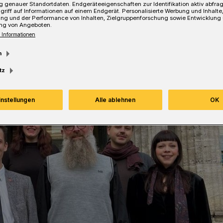
 genauer Standortdaten. Endgeräteeigenschaften zur Identifikation aktiv abfra
griff auf Informationen auf einem Endgerät. Personalisierte Werbung und Inhalt
ung und der Performance von Inhalten, Zielgruppenforschung sowie Entwicklung
ng von Angeboten.
Lesezeit
 Informationen
m
tz
instellungen
Alle ablehnen
OK