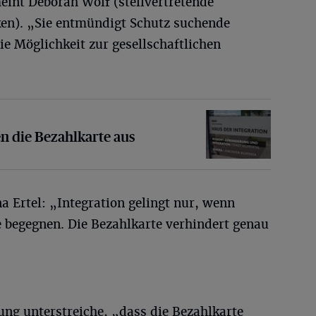
meint Deborah Wolf (stellvertretende
ken). „Sie entmündigt Schutz suchende
 Möglichkeit zur gesellschaftlichen
Bezahlkarte aus
n die Bezahlkarte aus
a Ertel: „Integration gelingt nur, wenn
begegnen. Die Bezahlkarte verhindert genau
ung unterstreiche, „dass die Bezahlkarte