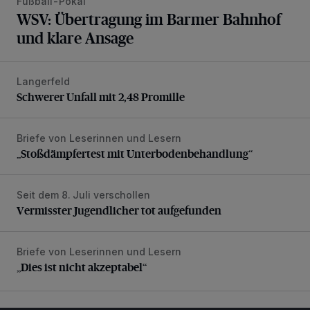
Fußball-Pokal
WSV: Übertragung im Barmer Bahnhof
und klare Ansage
Langerfeld
Schwerer Unfall mit 2,48 Promille
Schwerer Unfall mit 2,48 Promille
Briefe von Leserinnen und Lesern
„Stoßdämpfertest mit Unterbodenbehandlung“
„Stoßdämpfertest mit Unterbodenbehandlung“
Seit dem 8. Juli verschollen
Vermisster Jugendlicher tot aufgefunden
Vermisster Jugendlicher tot aufgefunden
Briefe von Leserinnen und Lesern
„Dies ist nicht akzeptabel“
„Dies ist nicht akzeptabel“