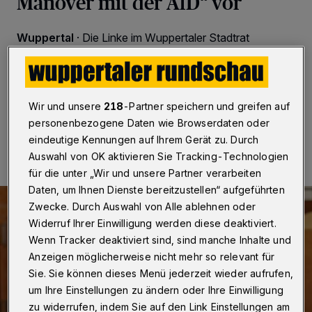
Manöver mit der AfD“ vor
Wuppertal
·
Die Linke im Wuppertaler Stadtrat
beschuldigt die FDP, sich nicht ausreichend von
rechtsextremen Positionen abzugrenzen.
Wir und unsere
218
-Partner speichern und greifen auf
personenbezogene Daten wie Browserdaten oder
18.11.2025 , 15:17 Uhr
Eine Minute Lesezeit
eindeutige Kennungen auf Ihrem Gerät zu. Durch
Auswahl von OK aktivieren Sie Tracking-Technologien
für die unter „Wir und unsere Partner verarbeiten
Daten, um Ihnen Dienste bereitzustellen“ aufgeführten
Zwecke. Durch Auswahl von Alle ablehnen oder
Widerruf Ihrer Einwilligung werden diese deaktiviert.
Wenn Tracker deaktiviert sind, sind manche Inhalte und
Anzeigen möglicherweise nicht mehr so relevant für
Sie. Sie können dieses Menü jederzeit wieder aufrufen,
um Ihre Einstellungen zu ändern oder Ihre Einwilligung
zu widerrufen, indem Sie auf den Link Einstellungen am