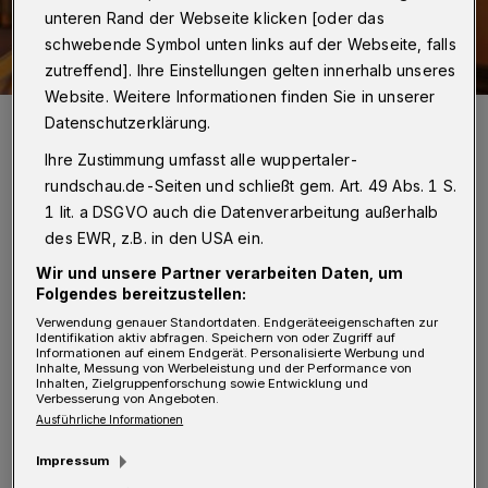
unteren Rand der Webseite klicken [oder das
schwebende Symbol unten links auf der Webseite, falls
zutreffend]. Ihre Einstellungen gelten innerhalb unseres
Website. Weitere Informationen finden Sie in unserer
Mikrofone im Ratssaal.
Datenschutzerklärung.
Foto: Christoph Petersen
Ihre Zustimmung umfasst alle wuppertaler-
rundschau.de-Seiten und schließt gem. Art. 49 Abs. 1 S.
1 lit. a DSGVO auch die Datenverarbeitung außerhalb
des EWR, z.B. in den USA ein.
Wir und unsere Partner verarbeiten Daten, um
„In der gestrigen Stadtratssitzung, in der
Folgendes bereitzustellen:
nahezu alle Gremienbesetzungen gewählt
Verwendung genauer Standortdaten. Endgeräteeigenschaften zur
Identifikation aktiv abfragen. Speichern von oder Zugriff auf
wurden, beantragten FDP/WfW und BSW
Informationen auf einem Endgerät. Personalisierte Werbung und
Inhalte, Messung von Werbeleistung und der Performance von
gemeinsam geheime Wahlen, in dem Wissen,
Inhalten, Zielgruppenforschung sowie Entwicklung und
Verbesserung von Angeboten.
dass die AfD diesen Antrag unterstützen
Ausführliche Informationen
würde, und erreichten so das notwendige
Impressum
Quorum“, so die Linken.