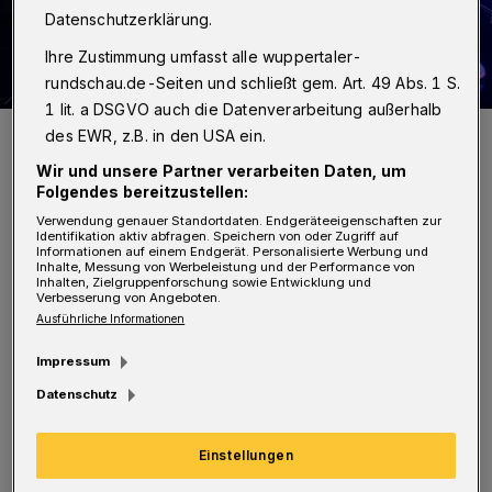
Datenschutzerklärung.
Ihre Zustimmung umfasst alle wuppertaler-
rundschau.de-Seiten und schließt gem. Art. 49 Abs. 1 S.
1 lit. a DSGVO auch die Datenverarbeitung außerhalb
Hospizleiterin Kerstin Wülfing (li.) mit Stefan Walz und Stefanie
des EWR, z.B. in den USA ein.
Smailes.
Wir und unsere Partner verarbeiten Daten, um
Foto: Kinderhospiz
Folgendes bereitzustellen:
Verwendung genauer Standortdaten. Endgeräteeigenschaften zur
Identifikation aktiv abfragen. Speichern von oder Zugriff auf
Informationen auf einem Endgerät. Personalisierte Werbung und
Inhalte, Messung von Werbeleistung und der Performance von
Inhalten, Zielgruppenforschung sowie Entwicklung und
D
Verbesserung von Angeboten.
ie Wuppertaler begeistern seit zehn
Ausführliche Informationen
Jahren mit ihrer Bühnenshow
Impressum
„Nightradio – On the road again“ im Theater
Datenschutz
am Engelsgarten. Als Moderatorenduo einer
Radiosendung spielten sie als Alana La Peca
Einstellungen
und Aristoteles Buenaventura ihr neues