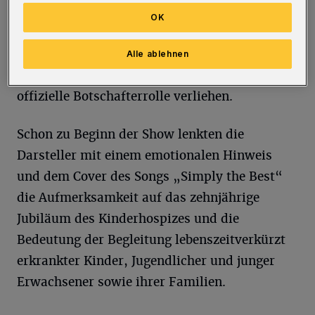
Programm „Nightradio No.4 – die
OK
Wiederaufnahme“ mit Witz, Charme und
guter Musik. Im Anschluss an die Show
Alle ablehnen
bekamen Stefanie Smailes und Stefan Walz die
offizielle Botschafterrolle verliehen.
Schon zu Beginn der Show lenkten die
Darsteller mit einem emotionalen Hinweis
und dem Cover des Songs „Simply the Best“
die Aufmerksamkeit auf das zehnjährige
Jubiläum des Kinderhospizes und die
Bedeutung der Begleitung lebenszeitverkürzt
erkrankter Kinder, Jugendlicher und junger
Erwachsener sowie ihrer Familien.