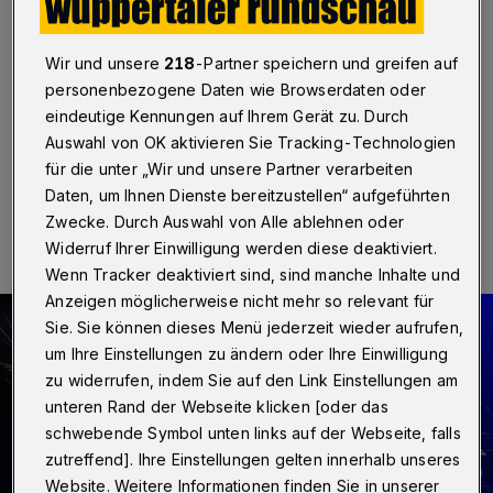
Kinder- und Jugendhospiz
Wuppertal
·
Das Bergische Kinder- und Jugendhospiz
Wir und unsere
218
-Partner speichern und greifen auf
hat zwei neue Botschafter. Stefanie Smailes und
personenbezogene Daten wie Browserdaten oder
Stefan Walz wurden nun offiziell ernannt.
eindeutige Kennungen auf Ihrem Gerät zu. Durch
Auswahl von OK aktivieren Sie Tracking-Technologien
für die unter „Wir und unsere Partner verarbeiten
17.11.2025 , 18:30 Uhr
Eine Minute Lesezeit
Daten, um Ihnen Dienste bereitzustellen“ aufgeführten
Zwecke. Durch Auswahl von Alle ablehnen oder
Widerruf Ihrer Einwilligung werden diese deaktiviert.
Wenn Tracker deaktiviert sind, sind manche Inhalte und
Anzeigen möglicherweise nicht mehr so relevant für
Sie. Sie können dieses Menü jederzeit wieder aufrufen,
um Ihre Einstellungen zu ändern oder Ihre Einwilligung
zu widerrufen, indem Sie auf den Link Einstellungen am
unteren Rand der Webseite klicken [oder das
schwebende Symbol unten links auf der Webseite, falls
zutreffend]. Ihre Einstellungen gelten innerhalb unseres
Website. Weitere Informationen finden Sie in unserer