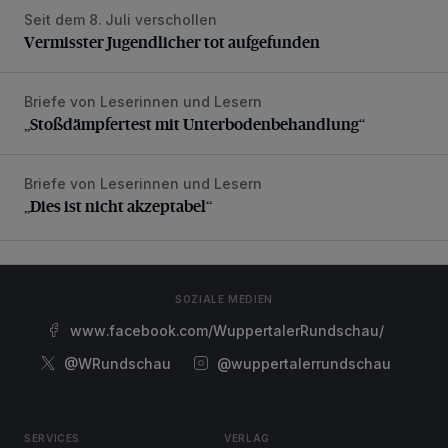
Seit dem 8. Juli verschollen
Vermisster Jugendlicher tot aufgefunden
Vermisster Jugendlicher tot aufgefunden
Briefe von Leserinnen und Lesern
„Stoßdämpfertest mit Unterbodenbehandlung“
„Stoßdämpfertest mit Unterbodenbehandlung“
Briefe von Leserinnen und Lesern
„Dies ist nicht akzeptabel“
„Dies ist nicht akzeptabel“
SOZIALE MEDIEN
www.facebook.com/WuppertalerRundschau/
@WRundschau
@wuppertalerrundschau
SERVICES
VERLAG