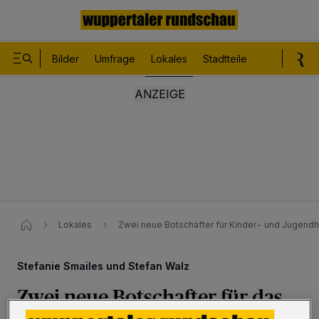
Bilder
Umfrage
Lokales
Stadtteile
Sport
Le
Lokales
Zwei neue Botschafter für Kinder- und Jugend
Stefanie Smailes und Stefan Walz
Zwei neue Botschafter für das