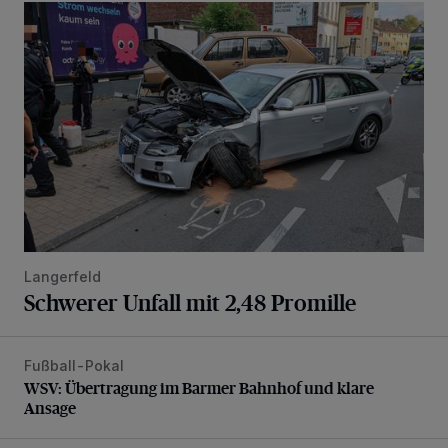
Schwerer Unfall mit 2,48 Promille
Langerfeld
Schwerer Unfall mit 2,48 Promille
Fußball-Pokal
WSV: Übertragung im Barmer Bahnhof und klare Ansage
WSV: Übertragung im Barmer Bahnhof und klare
Ansage