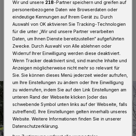
Sträucher müssen weichen
Wir und unsere
218
-Partner speichern und greifen auf
personenbezogene Daten wie Browserdaten oder
Wuppertal
·
Entlang der Bahnstrecke im Wuppertaler
eindeutige Kennungen auf Ihrem Gerät zu. Durch
Rauental werden ab dem 24. November 2025 Bäume
Auswahl von OK aktivieren Sie Tracking-Technologien
und Sträucher entfernt.
für die unter „Wir und unsere Partner verarbeiten
Daten, um Ihnen Dienste bereitzustellen“ aufgeführten
Zwecke. Durch Auswahl von Alle ablehnen oder
Widerruf Ihrer Einwilligung werden diese deaktiviert.
17.11.2025 , 14:22 Uhr
Eine Minute Lesezeit
Wenn Tracker deaktiviert sind, sind manche Inhalte und
Anzeigen möglicherweise nicht mehr so relevant für
Sie. Sie können dieses Menü jederzeit wieder aufrufen,
um Ihre Einstellungen zu ändern oder Ihre Einwilligung
zu widerrufen, indem Sie auf den Link Einstellungen am
unteren Rand der Webseite klicken [oder das
schwebende Symbol unten links auf der Webseite, falls
zutreffend]. Ihre Einstellungen gelten innerhalb unseres
Website. Weitere Informationen finden Sie in unserer
Datenschutzerklärung.