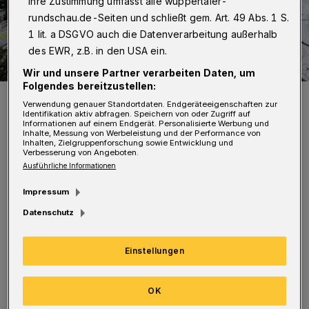
Ihre Zustimmung umfasst alle wuppertaler-
rundschau.de-Seiten und schließt gem. Art. 49 Abs. 1 S.
1 lit. a DSGVO auch die Datenverarbeitung außerhalb
des EWR, z.B. in den USA ein.
Wir und unsere Partner verarbeiten Daten, um
Folgendes bereitzustellen:
Symbolbild.
Verwendung genauer Standortdaten. Endgeräteeigenschaften zur
Foto: Christoph Petersen
Identifikation aktiv abfragen. Speichern von oder Zugriff auf
Informationen auf einem Endgerät. Personalisierte Werbung und
Inhalte, Messung von Werbeleistung und der Performance von
Inhalten, Zielgruppenforschung sowie Entwicklung und
Verbesserung von Angeboten.
Ausführliche Informationen
Impressum
„Die Deutsche Bahn hat auf
Datenschutz
Beeinträchtigungen hingewiesen, die für den
Bahnverkehr entstehen können, und die
Einstellungen
Entfernung der betroffenen Vegetation
gefordert“, teilt die Stadtverwaltung mit. Als
OK
Eigentümerin der Flächen steht das Ressort