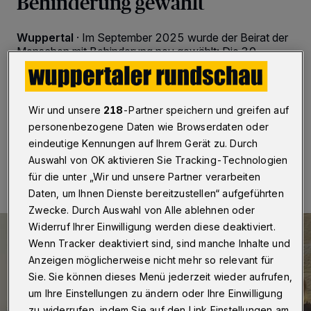
Behinderung gewählt
Wuppertal
·
Im September 2025 wurde der Beirat der
Menschen mit Behinderung neu gewählt: Die 30
Mitglieder (inklusive Stellvertreterpositionen) wollen ab
sofort eng mit dem Inklusionsbüro und der
Behindertenbeauftragten zusammenarbeiten.
Wir und unsere
218
-Partner speichern und greifen auf
personenbezogene Daten wie Browserdaten oder
eindeutige Kennungen auf Ihrem Gerät zu. Durch
18.11.2025 , 09:00 Uhr
Eine Minute Lesezeit
Auswahl von OK aktivieren Sie Tracking-Technologien
für die unter „Wir und unsere Partner verarbeiten
Daten, um Ihnen Dienste bereitzustellen“ aufgeführten
Zwecke. Durch Auswahl von Alle ablehnen oder
Widerruf Ihrer Einwilligung werden diese deaktiviert.
Wenn Tracker deaktiviert sind, sind manche Inhalte und
Anzeigen möglicherweise nicht mehr so relevant für
Sie. Sie können dieses Menü jederzeit wieder aufrufen,
um Ihre Einstellungen zu ändern oder Ihre Einwilligung
zu widerrufen, indem Sie auf den Link Einstellungen am