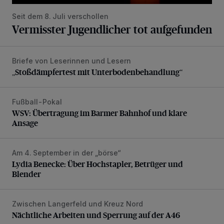
Seit dem 8. Juli verschollen
Vermisster Jugendlicher tot aufgefunden
Briefe von Leserinnen und Lesern
„Stoßdämpfertest mit Unterbodenbehandlung“
„Stoßdämpfertest mit Unterbodenbehandlung“
Fußball-Pokal
WSV: Übertragung im Barmer Bahnhof und klare Ansage
WSV: Übertragung im Barmer Bahnhof und klare
Ansage
Am 4. September in der „börse“
Lydia Benecke: Über Hochstapler, Betrüger und Blender
Lydia Benecke: Über Hochstapler, Betrüger und
Blender
Zwischen Langerfeld und Kreuz Nord
Nächtliche Arbeiten und Sperrung auf der A46
Nächtliche Arbeiten und Sperrung auf der A46