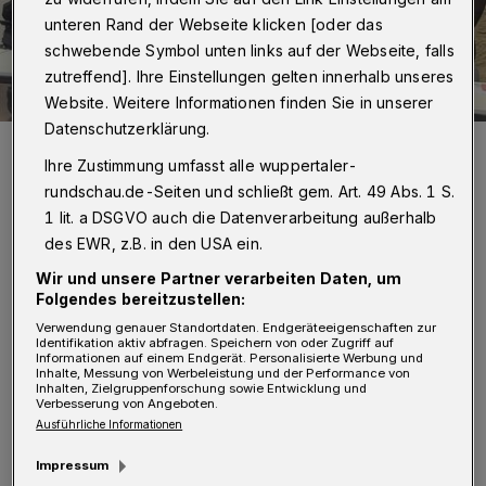
unteren Rand der Webseite klicken [oder das
schwebende Symbol unten links auf der Webseite, falls
zutreffend]. Ihre Einstellungen gelten innerhalb unseres
Website. Weitere Informationen finden Sie in unserer
Datenschutzerklärung.
Ein Teil des neuen Beirats sowie der Behindertenbeauftragten.
Ihre Zustimmung umfasst alle wuppertaler-
Foto: Stadt Wuppertal
rundschau.de-Seiten und schließt gem. Art. 49 Abs. 1 S.
1 lit. a DSGVO auch die Datenverarbeitung außerhalb
des EWR, z.B. in den USA ein.
Wir und unsere Partner verarbeiten Daten, um
A
Folgendes bereitzustellen:
ls Interessensvertretung der in
Verwendung genauer Standortdaten. Endgeräteeigenschaften zur
Wuppertal lebenden Menschen mit
Identifikation aktiv abfragen. Speichern von oder Zugriff auf
Informationen auf einem Endgerät. Personalisierte Werbung und
Behinderung, deren Angehörigen sowie
Inhalte, Messung von Werbeleistung und der Performance von
Inhalten, Zielgruppenforschung sowie Entwicklung und
Unterstützerinnen und Unterstützern, sorgt
Verbesserung von Angeboten.
Ausführliche Informationen
der Wuppertaler Beirat der Menschen mit
Behinderung seit mehr als 25 Jahren dafür,
Impressum